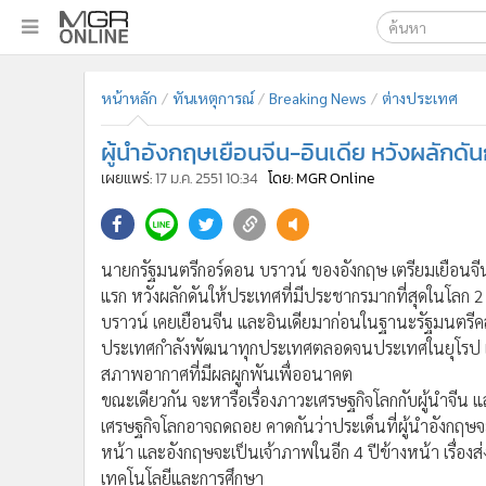
เลือกเครื่องมือท
•
หน้าหลัก
หน้าหลัก
ทันเหตุการณ์
Breaking News
ต่างประเทศ
ค้นหา
•
ทันเหตุการณ์
Google
•
ภาคใต้
ผู้นำอังกฤษเยือนจีน-อินเดีย หวังผลัก
•
ภูมิภาค
MGR Onl
เผยแพร่:
17 ม.ค. 2551 10:34
โดย: MGR Online
•
Online Section
ค้นหาขั
•
บันเทิง
•
ผู้จัดการรายวัน
นายกรัฐมนตรีกอร์ดอน บราวน์ ของอังกฤษ เตรียมเยือนจีน
•
คอลัมนิสต์
แรก หวังผลักดันให้ประเทศที่มีประชากรมากที่สุดในโลก 2 
•
ละคร
บราวน์ เคยเยือนจีน และอินเดียมาก่อนในฐานะรัฐมนตรีคลั
•
CbizReview
ประเทศกำลังพัฒนาทุกประเทศตลอดจนประเทศในยุโรป และ
สภาพอากาศที่มีผลผูกพันเพื่ออนาคต
•
Cyber BIZ
ขณะเดียวกัน จะหารือเรื่องภาวะเศรษฐกิจโลกกับผู้นำจีน แ
•
ผู้จัดกวน
เศรษฐกิจโลกอาจถดถอย คาดกันว่าประเด็นที่ผู้นำอังกฤษจะห
•
Good health & Well-being
หน้า และอังกฤษจะเป็นเจ้าภาพในอีก 4 ปีข้างหน้า เรื่องส
•
Green Innovation & SD
เทคโนโลยีและการศึกษา