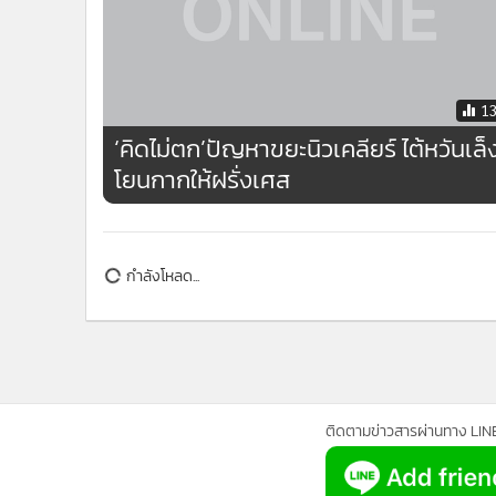
•
อินโดจีน
•
กองทุนรวม
•
Celeb Online
•
Factcheck
1
•
ญี่ปุ่น
‘คิดไม่ตก’ปัญหาขยะนิวเคลียร์ ไต้หวันเล็
•
News1
โยนกากให้ฝรั่งเศส
•
Gotomanager
กำลังโหลด...
ติดตามข่าวสารผ่านทาง LIN