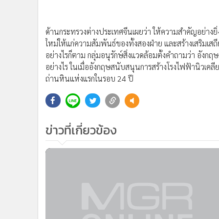
•
Management & HR
•
MGR Live
•
Infographic
ด้านกระทรวงต่างประเทศจีนเผยว่า ให้ความสำคัญอย่างยิ่ง
•
การเมือง
ใหม่ให้แก่ความสัมพันธ์ของทั้งสองฝ่าย และสร้างเสริมเ
อย่างไรก็ตาม กลุ่มอนุรักษ์สิ่งแวดล้อมตั้งคำถามว่า อังกฤษ
•
ท่องเที่ยว
อย่างไร ในเมื่ออังกฤษสนับสนุนการสร้างโรงไฟฟ้านิวเคล
•
กีฬา
ถ่านหินแห่งแรกในรอบ 24 ปี
•
ต่างประเทศ
•
Special Scoop
•
เศรษฐกิจ-ธุรกิจ
•
จีน
ข่าวที่เกี่ยวข้อง
•
ชุมชน-คุณภาพชีวิต
•
อาชญากรรม
•
Motoring
•
เกม
•
วิทยาศาสตร์
•
SMEs
•
หุ้น