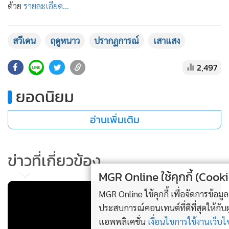
ด้วย
รายละเอียด...
•
เกม
•
วิทยาศาสตร์
•
สวีเดน
SMEs
ฤดูหนาว
ปรากฏการณ์
เสาแสง
•
หุ้น
2,497
•
อินโดจีน
•
กองทุนรวม
ยอดนิยม
•
Celeb Online
อ่านเพิ่มเติม
•
Factcheck
•
ญี่ปุ่น
•
News1
ข่าวที่เกี่ยวข้อง
•
Gotomanager
MGR Online ใช้คุกกี้ (Cookies)
MGR Online ใช้คุกกี้ เพื่อจัดการข้อมูลส่วนบุคคลเพื่อนำเสนอ
ประสบการณ์คอนเทนต์ที่ดีที่สุดให้กับผู้อ่านบนเว็บไซต์ และ
แอพพลิเคชั่น
เงื่อนไขการใช้งานเว็บไซต์
และ
นโยบายสิทธิ