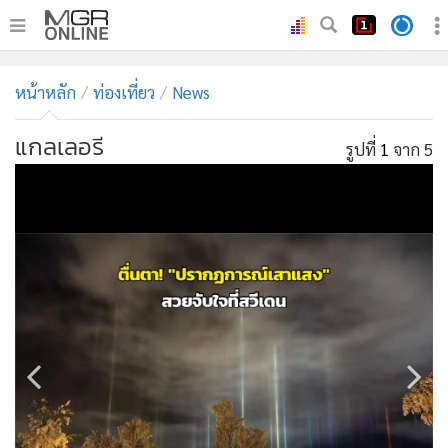
•
หน้าหลัก
หน้าหลัก
ท่องเที่ยว
News
•
ทันเหตุการณ์
•
ภาคใต้
แกลเลอรี
รูปที่
1
จาก 5
•
ภูมิภาค
•
Online Section
•
บันเทิง
•
ผู้จัดการรายวัน
•
คอลัมนิสต์
•
ละคร
•
CbizReview
•
Cyber BIZ
•
ผู้จัดกวน