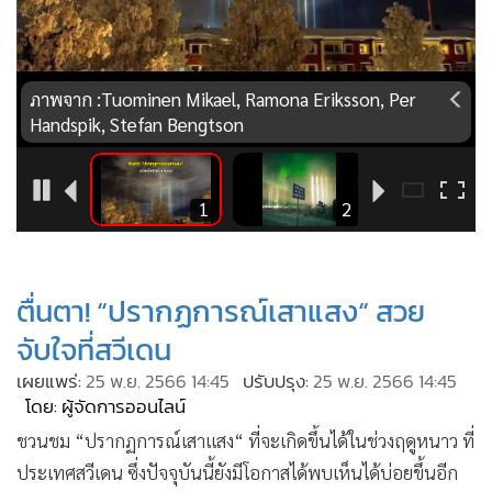
•
Good health & Well-being
•
Green Innovation & SD
•
Management & HR
ภาพจาก :Tuominen Mikael, Ramona Eriksson, Per
•
MGR Live
Handspik, Stefan Bengtson
•
Infographic
•
การเมือง
•
ท่องเที่ยว
5
1
2
•
กีฬา
•
ต่างประเทศ
ตื่นตา! “ปรากฏการณ์เสาแสง“ สวย
•
Special Scoop
จับใจที่สวีเดน
•
เศรษฐกิจ-ธุรกิจ
•
จีน
เผยแพร่:
25 พ.ย. 2566 14:45
ปรับปรุง:
25 พ.ย. 2566 14:45
โดย: ผู้จัดการออนไลน์
•
ชุมชน-คุณภาพชีวิต
ชวนชม “ปรากฏการณ์เสาแสง“ ที่จะเกิดขึ้นได้ในช่วงฤดูหนาว ที่
•
อาชญากรรม
ประเทศสวีเดน ซึ่งปัจจุบันนี้ยังมีโอกาสได้พบเห็นได้บ่อยขึ้นอีก
•
Motoring