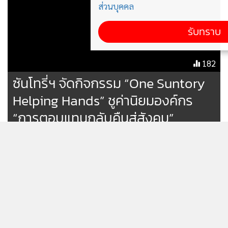
ส่วนบุคคล
รับทราบ
182
ซันโทรี่ฯ จัดกิจกรรม “One Suntory
Helping Hands” ชูค่านิยมองค์กร
“การตอบแทนกลับคืนสู่สังคม”
คืนนี้! อย่าพลาดชม "ฝนดาวตกทอ
ริดส์เหนือ" เศษฝุ่นของดาวหาง 2 พี
เอ็นเก้
2,548
[ข้อมูลที่ถูกลบ]