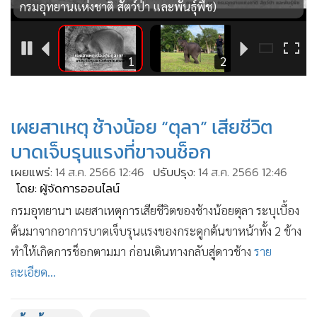
•
Good health & Well-being
กรมอุทยานแห่งชาติ สัตว์ป่า และพันธุ์พืช)
•
Green Innovation & SD
•
Management & HR
6
1
2
•
MGR Live
•
Infographic
•
การเมือง
เผยสาเหตุ ช้างน้อย “ตุลา” เสียชีวิต
•
ท่องเที่ยว
บาดเจ็บรุนแรงที่ขาจนช็อก
•
กีฬา
เผยแพร่:
14 ส.ค. 2566 12:46
ปรับปรุง:
14 ส.ค. 2566 12:46
•
ต่างประเทศ
โดย: ผู้จัดการออนไลน์
•
Special Scoop
กรมอุทยานฯ เผยสาเหตุการเสียชีวิตของช้างน้อยตุลา ระบุเบื้อง
•
เศรษฐกิจ-ธุรกิจ
ต้นมาจากอาการบาดเจ็บรุนแรงของกระดูกต้นขาหน้าทั้ง 2 ข้าง
•
จีน
ทำให้เกิดการช็อกตามมา ก่อนเดินทางกลับสู่ดาวช้าง
ราย
•
ชุมชน-คุณภาพชีวิต
ละเอียด...
•
อาชญากรรม
•
Motoring