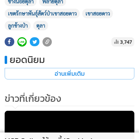
ช้างน้อยตุลา
พลายตุลา
•
เกม
เขตรักษาพันธุ์สัตว์ป่าเขาสอยดาว
เขาสอยดาว
•
วิทยาศาสตร์
•
SMEs
ลูกช้างป่า
ตุลา
•
หุ้น
3,747
•
อินโดจีน
•
กองทุนรวม
ยอดนิยม
•
Celeb Online
อ่านเพิ่มเติม
•
Factcheck
•
ญี่ปุ่น
•
News1
ข่าวที่เกี่ยวข้อง
•
Gotomanager