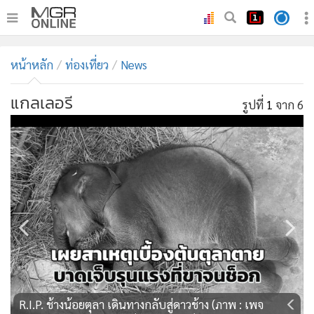
•
หน้าหลัก
หน้าหลัก
ท่องเที่ยว
News
•
ทันเหตุการณ์
•
ภาคใต้
แกลเลอรี
รูปที่
1
จาก 6
•
ภูมิภาค
•
Online Section
•
บันเทิง
•
ผู้จัดการรายวัน
•
คอลัมนิสต์
•
ละคร
•
CbizReview
•
Cyber BIZ
•
ผู้จัดกวน
R.I.P. ช้างน้อยตุลา เดินทางกลับสู่ดาวช้าง (ภาพ : เพจ