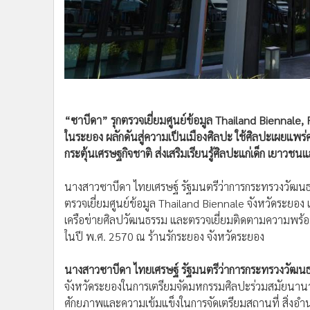
•
อินโดจีน
•
กองทุนรวม
•
Celeb Online
•
Factcheck
•
ญี่ปุ่น
•
News1
“ซาบีดา” รุกตรวจเยี่ยมศูนย์ข้อมูล Thailand Biennal
•
Gotomanager
ในระยอง ผลักดันสู่ความเป็นเมืองศิลปะ ใช้ศิลปะเผยแพร่
กระตุ้นเศรษฐกิจชาติ ส่งเสริมเรียนรู้ศิลปะแก่เด็ก เยาว
นางสาวซาบีดา ไทยเศรษฐ์ รัฐมนตรีว่าการกระทรวงวัฒนธร
ตรวจเยี่ยมศูนย์ข้อมูล Thailand Biennale จังหวัดระยอง
เครือข่ายศิลปวัฒนธรรม และตรวจเยี่ยมติดตามความพร้
ในปี พ.ศ. 2570 ณ ร้านรักระยอง จังหวัดระยอง
นางสาวซาบีดา ไทยเศรษฐ์ รัฐมนตรีว่าการกระทรวงวัฒนธ
จังหวัดระยองในการเตรียมจัดมหกรรมศิลปะร่วมสมัยนานาช
ศักยภาพและความเข้มแข็งในการจัดเตรียมสถานที่ สิ่งอ