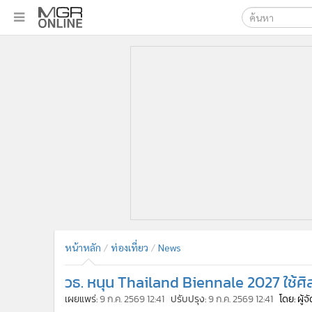
เลือกเครื่องมือท
•
หน้าหลัก
ค้นหา
•
ทันเหตุการณ์
Google
•
ภาคใต้
•
ภูมิภาค
MGR Onl
•
Online Section
ค้นหาขั
•
บันเทิง
•
ผู้จัดการรายวัน
•
คอลัมนิสต์
•
ละคร
•
CbizReview
•
Cyber BIZ
หน้าหลัก
ท่องเที่ยว
News
•
ผู้จัดกวน
วธ. หนุน Thailand Biennale 2027 ใช้ศิ
•
Good health & Well-being
•
Green Innovation & SD
เผยแพร่:
9 ก.ค. 2569 12:41
ปรับปรุง:
9 ก.ค. 2569 12:41
โดย: ผู้