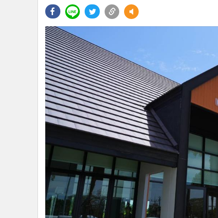
•
Management & HR
•
MGR Live
•
Infographic
•
การเมือง
•
ท่องเที่ยว
•
กีฬา
•
ต่างประเทศ
•
Special Scoop
•
เศรษฐกิจ-ธุรกิจ
•
จีน
•
ชุมชน-คุณภาพชีวิต
•
อาชญากรรม
•
Motoring
•
เกม
•
วิทยาศาสตร์
•
SMEs
•
หุ้น