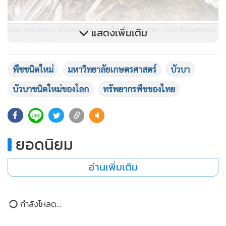
บัวบาหัวลูกศร พืชชนิดใหม่ของโลก (ภาพจาก : เพจ Kasetsart
แสดงเพิ่มเติม
University)
พืชชนิดใหม่
มหาวิทยาลัยเกษตรศาสตร์
บัวบา
รศ.ดร. เฉลิมพล สุวรรณภักดี กล่าวว่า พืชสกุลบัวบา
(Nymphoides) วงศ์ Menyanthaceae เป็นพืชน้ำที่มีการใช้
บัวบาชนิดใหม่ของโลก
ทรัพยากรพืชของไทย
ประโยชน์ทางด้านการใช้เป็นพืชประดับ และผักพื้นบ้าน ใน
ประเทศไทยเคยมีรายงาน 5 ชนิด จากการศึกษาวิจัยพบว่า บัวบา
ของประเทศไทยมีทั้งหมด 10 ชนิด และเป็นพืชชนิดใหม่ของโลก
ยอดนิยม
5 ชนิด แต่ละชนิดมีศักยภาพในการนำไปใช้ประโยชน์ทางด้าน
การใช้เป็นพืชประดับสวนขวด สวนกระจก และตู้ไม้น้ำ อีกทั้งยัง
อ่านเพิ่มเติม
เน้นให้ตระหนักถึงการอนุรักษ์แหล่งน้ำจืด ซึ่งเป็นที่อยู่ของพืช
ชนิดเหล่านี้ บ่งชี้ถึงความร่ำรวยทรัพยากรพืชของประเทศไทย
กำลังโหลด...
และความสำคัญของงานวิจัยวิทยาศาสตร์พื้นฐาน ซึ่งบัวบา 5
ชนิดนี้ประกอบด้วย