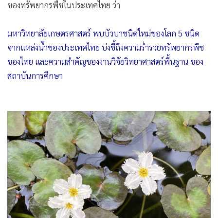
•
เกม
•
วิทยาศาสตร์
มหาวิทยาลัยเกษตรศาสตร์ พบบัวบาชนิดใหม่ของโลก 5 ชนิด
•
SMEs
จากแหล่งน้ำของประเทศไทย บ่งชี้ถึงความร่ำรวยทรัพยากรพืช
•
หุ้น
ของไทย และความสำคัญของงานวิจัยวิทยาศาสตร์พื้นฐาน ของ
สถาบันการศึกษา
•
อินโดจีน
•
กองทุนรวม
•
Celeb Online
•
Factcheck
•
ญี่ปุ่น
•
News1
•
Gotomanager