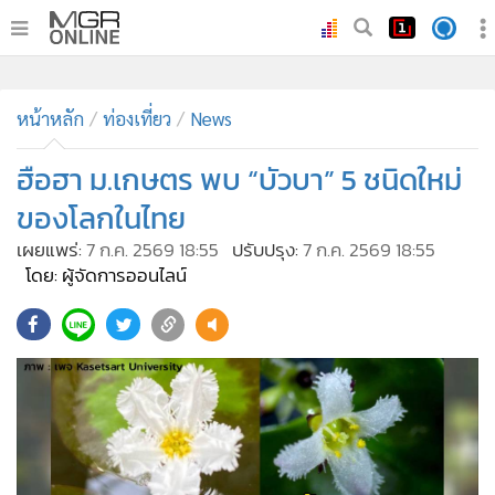
•
หน้าหลัก
หน้าหลัก
ท่องเที่ยว
News
•
ทันเหตุการณ์
•
ฮือฮา ม.เกษตร พบ “บัวบา” 5 ชนิดใหม่
ภาคใต้
•
ภูมิภาค
ของโลกในไทย
•
Online Section
เผยแพร่:
7 ก.ค. 2569 18:55
ปรับปรุง:
7 ก.ค. 2569 18:55
•
บันเทิง
โดย: ผู้จัดการออนไลน์
•
ผู้จัดการรายวัน
•
คอลัมนิสต์
•
ละคร
•
CbizReview
•
Cyber BIZ
•
ผู้จัดกวน