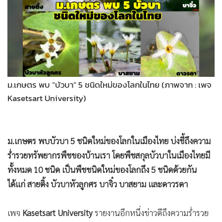
•
Good health & Well-being
•
Green Innovation & SD
•
Management & HR
•
MGR Live
•
Infographic
ม.เกษตร พบ “บัวบา” 5 ชนิดใหม่ของโลกในไทย (ภาพจาก : เพจ
•
การเมือง
Kasetsart University)
•
ท่องเที่ยว
•
กีฬา
•
ต่างประเทศ
ม.เกษตร พบบัวบา 5 ชนิดใหม่ของโลกในเมืองไทย บ่งชี้ถึงความ
•
Special Scoop
ร่ำรวยทรัพยากรพืชของบ้านเรา โดยพืชสกุลบัวบาในเมืองไทยมี
•
เศรษฐกิจ-ธุรกิจ
ทั้งหมด 10 ชนิด เป็นพืชชนิดใหม่ของโลกถึง 5 ชนิดด้วยกัน
•
จีน
ได้แก่ สายติ้ง บัวบาหัวลูกศร บาจิ๋ว บาสยาม และดาวรดา
•
ชุมชน-คุณภาพชีวิต
•
อาชญากรรม
เพจ
Kasetsart University
รายงานอีกหนึ่งข่าวดีถึงความร่ำรวย
•
Motoring
ของทรัพยากรพืชในประเทศไทย ว่า