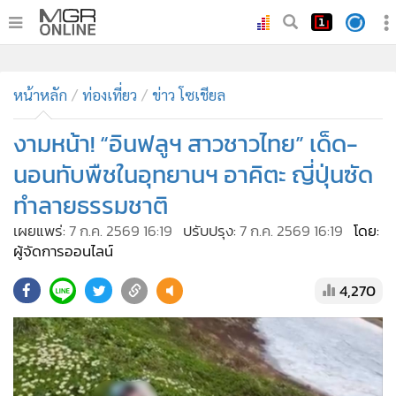
•
หน้าหลัก
•
หน้าหลัก
ทันเหตุการณ์
ท่องเที่ยว
ข่าว โซเชียล
•
ภาคใต้
งามหน้า! “อินฟลูฯ สาวชาวไทย” เด็ด-
•
ภูมิภาค
นอนทับพืชในอุทยานฯ อาคิตะ ญี่ปุ่นซัด
•
Online Section
ทำลายธรรมชาติ
•
บันเทิง
เผยแพร่:
7 ก.ค. 2569 16:19
ปรับปรุง:
7 ก.ค. 2569 16:19
โดย:
•
ผู้จัดการรายวัน
ผู้จัดการออนไลน์
•
คอลัมนิสต์
•
ละคร
4,270
•
CbizReview
•
Cyber BIZ
•
ผู้จัดกวน