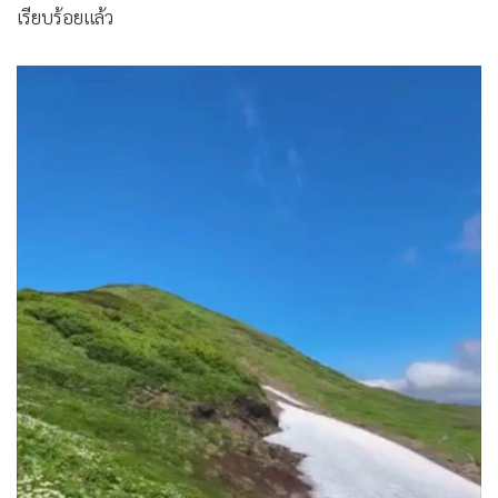
เรียบร้อยแล้ว
•
เกม
•
วิทยาศาสตร์
•
SMEs
•
หุ้น
•
อินโดจีน
•
กองทุนรวม
•
Celeb Online
•
Factcheck
•
ญี่ปุ่น
•
News1
•
Gotomanager