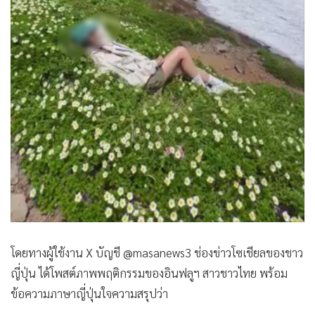
โดยทางผู้ใช้งาน X บัญชี @masanews3 ช่องข่าวโซเชียลของชาว
ญี่ปุ่น ได้โพสต์ภาพพฤติกรรมของอินฟลูฯ สาวชาวไทย พร้อม
ข้อความภาษาญี่ปุ่นใจความสรุปว่า