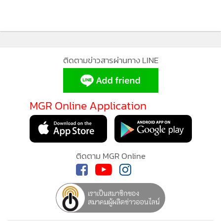
เปิดวาร์ปสาวรัสเซียหัวใจไทย "วาร์วาร่า ดาวีโดวา" ล่าม
1
อาสาในคดีสะเทือนขวัญที่พัทยา
2
อช.ตาดโตน ลงรูป “พี่จอง-คัลแลน” มาเที่ยว แฟนคลับ
3
ดรามาบอกไม่ควรสปอยล์ก่อนคลิปออนแอร์
MGR Online ใช้คุกกี้ (Cookies)
ไวรัล “อวดแมว” ในพิพิธภัณฑ์ไทย กำลังเป็นกระแสสุด
4
MGR Online ใช้คุกกี้ เพื่อจัดการข้อมูลส่วนบุคคลเพื่อนำเสนอ
ฮิต จุดเริ่มต้นจากอธิบดีกรมศิลปากร
ประสบการณ์คอนเทนต์ที่ดีที่สุดให้กับผู้อ่านบนเว็บไซต์ และ
แอพพลิเคชั่น
เงื่อนไขการใช้งานเว็บไซต์
และ
นโยบายสิทธิ
ข่าวอื่นในหมวด
ส่วนบุคคล
รับทราบ