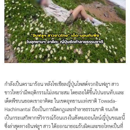
•
Good health & Well-being
•
Green Innovation & SD
•
Management & HR
•
MGR Live
•
Infographic
•
การเมือง
•
ท่องเที่ยว
•
กีฬา
•
ต่างประเทศ
•
Special Scoop
กำลังเป็นดรามาร้อน หลังโซเชียลญี่ปุ่นโพสต์จวกอินฟลูฯ สาว
•
เศรษฐกิจ-ธุรกิจ
ชาวไทยว่ามีพฤติกรรมไม่เหมาะสม โดยเธอได้ขึ้นไปนอนทับและ
•
จีน
เด็ดพืชบนยอดเขาอาคิตะ ในเขตอุทยานแห่งชาติ Towada-
•
ชุมชน-คุณภาพชีวิต
Hachimantai ถือเป็นการผิดกฎและทำลายธรรมชาติ จนเกิด
•
อาชญากรรม
เป็นกระแสวิพากษ์วิจารณ์ร้อนแรงในสังคมออนไลน์ญี่ปุ่นขณะนี้
•
Motoring
ซึ่งล่าสุดทางอินฟลูฯ สาว ได้ออกมายอมรับผิดและขอโทษเป็นที่