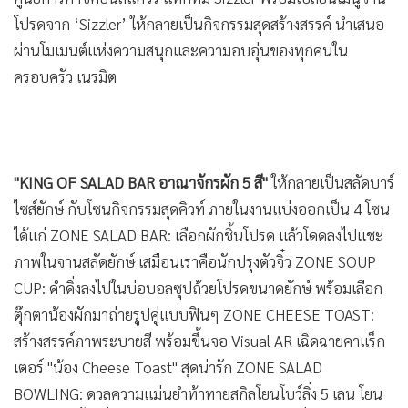
โปรดจาก ‘Sizzler’ ให้กลายเป็นกิจกรรมสุดสร้างสรรค์ นำเสนอ
ผ่านโมเมนต์แห่งความสนุกและความอบอุ่นของทุกคนใน
ครอบครัว เนรมิต
"KING OF SALAD BAR อาณาจักรผัก 5 สี"
ให้กลายเป็นสลัดบาร์
ไซส์ยักษ์ กับโซนกิจกรรมสุดคิวท์ ภายในงานแบ่งออกเป็น 4 โซน
ได้แก่ ZONE SALAD BAR: เลือกผักชิ้นโปรด แล้วโดดลงไปแชะ
ภาพในจานสลัดยักษ์ เสมือนเราคือนักปรุงตัวจิ๋ว ZONE SOUP
CUP: ดำดิ่งลงไปในบ่อบอลซุปถ้วยโปรดขนาดยักษ์ พร้อมเลือก
ตุ๊กตาน้องผักมาถ่ายรูปคู่แบบฟินๆ ZONE CHEESE TOAST:
สร้างสรรค์ภาพระบายสี พร้อมขึ้นจอ Visual AR เฉิดฉายคาแร็ก
เตอร์ "น้อง Cheese Toast" สุดน่ารัก ZONE SALAD
BOWLING: ดวลความแม่นยำท้าทายสกิลโยนโบว์ลิ่ง 5 เลน โยน