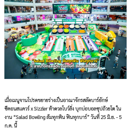
•
Good health & Well-being
•
Green Innovation & SD
•
Management & HR
•
MGR Live
•
Infographic
•
การเมือง
•
ท่องเที่ยว
•
กีฬา
•
ต่างประเทศ
•
Special Scoop
•
เศรษฐกิจ-ธุรกิจ
•
จีน
เมื่อเมนูจานโปรดขยายร่างเป็นอาณาจักรสลัดบาร์ยักษ์
ซีคอนสแควร์ x Sizzler ท้าดวลโบว์ลิ่ง บุกบ่อบอลซุปถ้วยโต ใน
•
ชุมชน-คุณภาพชีวิต
งาน “Salad Bowling ล้มทุกพิน ฟินทุกบาร์” วันที่ 25 มิ.ย. - 5
•
อาชญากรรม
ก.ค. นี้
•
Motoring