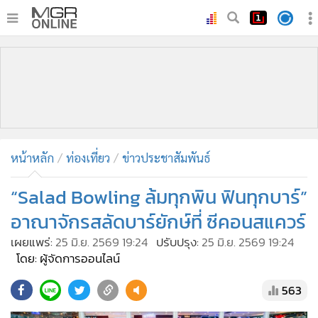
•
หน้าหลัก
•
ทันเหตุการณ์
•
ภาคใต้
•
ภูมิภาค
•
Online Section
หน้าหลัก
ท่องเที่ยว
ข่าวประชาสัมพันธ์
•
บันเทิง
•
ผู้จัดการรายวัน
“Salad Bowling ล้มทุกพิน ฟินทุกบาร์”
•
คอลัมนิสต์
อาณาจักรสลัดบาร์ยักษ์ที่ ซีคอนสแควร์
•
ละคร
เผยแพร่:
25 มิ.ย. 2569 19:24
ปรับปรุง:
25 มิ.ย. 2569 19:24
•
CbizReview
โดย: ผู้จัดการออนไลน์
•
Cyber BIZ
563
•
ผู้จัดกวน