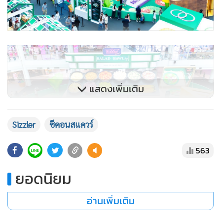
แสดงเพิ่มเติม
Sizzler
ซีคอนสแควร์
563
ยอดนิยม
อ่านเพิ่มเติม
พร้อมรับความคุ้มค่าแบบจัดเต็ม เมื่อซื้อบัตรเข้างาน รับทันที
‘แพ็กคูปองส่วนลดจาก Sizzler’ สำหรับรับประทานอาหารไม่