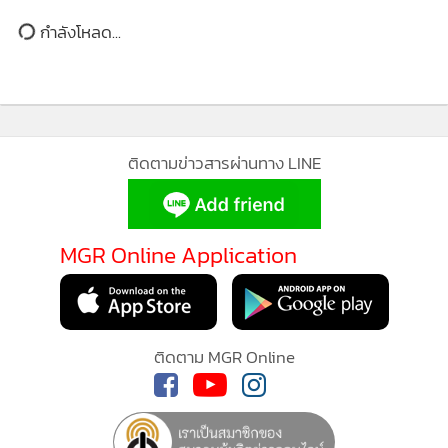
จำกัดขั้นต่ำ (จำนวนจำกัด มาก่อนมีสิทธิ์ก่อน)
กำลังโหลด...
นอกจากนี้ บริเวณรอบอาณาจักรผักยักษ์ยังเปิดโซนให้เดินช้อป
และชิมฟรี! (ไม่มีค่าเข้า) สำหรับสายกินและสายสุขภาพ นำโดย
Sizzler Pop-up Booth ที่ยกขบวนเมนู Grab & Go สุดฮิตมา
MGR Online ใช้คุกกี้ (Cookies)
ติดตามข่าวสารผ่านทาง LINE
เสิร์ฟถึงที่ พร้อมไอเทมสุดแรร์ ที่ทุกคนต้องมีอย่าง "หมอนน้อง
MGR Online ใช้คุกกี้ เพื่อจัดการข้อมูลส่วนบุคคลเพื่อนำเสนอ
ชีสโทสต์จัมโบ้" กอดนุ่มฟินเวอร์ พร้อมด้วยร้านอร่อยชื่อดังอีก
ประสบการณ์คอนเทนต์ที่ดีที่สุดให้กับผู้อ่านบนเว็บไซต์ และ
มากมาย อาทิ Avo No.1 Smoothie&Soft serve, BratHaus
แอพพลิเคชั่น
เงื่อนไขการใช้งานเว็บไซต์
และ
นโยบายสิทธิ
MGR Online Application
Bkk, Coconut Home, Fruits in the Box, Láoláo Tofu House,
ส่วนบุคคล
Lulu’s kitchen, Magan Lemonade, Monkey Three และนม
ไทย-เดนมาร์ก เป็นต้น
รับทราบ
ติดตาม MGR Online
ร่วมสัมผัสประสบการณ์สุดสร้างสรรค์ในงาน
“Salad Bowling
ล้มทุกพิน ฟินทุกบาร์”
จัดขึ้น ระหว่างวันที่ 25 มิถุนายน - 5
กรกฎาคม 2569 ณ ซีคอนสแควร์ ฮอลล์ ชั้น 1 ศูนย์การค้า