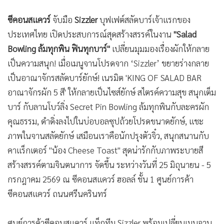
•
เกม
ซีคอนสแควร์
จับมือ
Sizzler
บุฟเฟต์สลัดบาร์เจ้าแรกของ
•
วิทยาศาสตร์
ประเทศไทย เปิดประสบการณ์สุดสร้างสรรค์ในงาน
"Salad
•
SMEs
Bowling ล้มทุกพิน ฟินทุกบาร์"
เปลี่ยนมุมมองเรื่องผักให้กลาย
•
หุ้น
เป็นความสนุก! เมื่อเมนูจานโปรดจาก ‘Sizzler’ ขยายร่างกลาย
•
อินโดจีน
เป็นอาณาจักรสลัดบาร์ยักษ์! เนรมิต 'KING OF SALAD BAR
•
กองทุนรวม
อาณาจักรผัก 5 สี' ให้กลายเป็นไซส์ยักษ์ สไตรค์ความสุข สนุกเต็ม
•
Celeb Online
บาร์ กับลานโบว์ลิ่ง Secret Pin Bowling ล้มทุกพินกับละครผัก
•
Factcheck
คุณธรรม, ดำดิ่งลงไปในบ่อบอลซุปถ้วยโปรดขนาดยักษ์, แชะ
•
ญี่ปุ่น
ภาพในจานสลัดยักษ์ เสมือนเราคือนักปรุงตัวจิ๋ว, สนุกสนานกับ
•
News1
คาแร็กเตอร์ "น้อง Cheese Toast" สุดน่ารักกับภาพระบายสี
•
Gotomanager
สร้างสรรค์ตามจินตนาการ จัดขึ้น ระหว่างวันที่ 25 มิถุนายน - 5
กรกฎาคม 2569 ณ ซีคอนสแควร์ ฮอลล์ ชั้น 1 ศูนย์การค้า
ซีคอนสแควร์ ถนนศรีนครินทร์
ศูนย์การค้าซีคอนสแควร์ แท็กทีม Sizzler พร้อมเปลี่ยนเมนูจาน