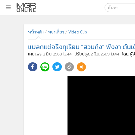
เลือกเครื่องมือท
•
หน้าหลัก
ค้นหา
•
ทันเหตุการณ์
หน้าหลัก
ท่องเที่ยว
Video Clip
Google
•
ภาคใต้
แปลกแต่จริงทุเรียน “สวนก๋ง” พังงา ต้น
•
ภูมิภาค
MGR Onl
เผยแพร่:
2 มิ.ย. 2569 13:44
ปรับปรุง:
2 มิ.ย. 2569 13:44
โดย: ผู
•
Online Section
ค้นหาขั
•
บันเทิง
•
ผู้จัดการรายวัน
•
คอลัมนิสต์
•
ละคร
•
CbizReview
•
Cyber BIZ
•
ผู้จัดกวน
•
Good health & Well-being
•
Green Innovation & SD