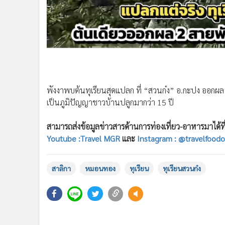
•
อินโดจีน
•
กองทุนรวม
•
Celeb Online
•
Factcheck
•
ญี่ปุ่น
•
News1
•
Gotomanager
พังงาพบต้นทุเรียนสุดแปลก ที่ “สวนก๋ง” อ.กะปง ออกผล 
เป็นภูมิปัญญาชาวบ้านปลูกมากว่า 15 ปี
สามารถส่งข้อมูลข่าวสารด้านการท่องเที่ยว-อาหารมาได้ที่
Youtube :Travel MGR
และ
Instagram : @travelfoodo
สาลิกา
หมอนทอง
ทุเรียน
ทุเรียนสวนก๋ง