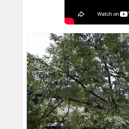
•
Management & HR
•
MGR Live
•
Infographic
•
การเมือง
•
ท่องเที่ยว
•
กีฬา
•
ต่างประเทศ
•
Special Scoop
•
เศรษฐกิจ-ธุรกิจ
•
จีน
•
ชุมชน-คุณภาพชีวิต
•
อาชญากรรม
•
Motoring
•
เกม
•
วิทยาศาสตร์
•
SMEs
•
หุ้น