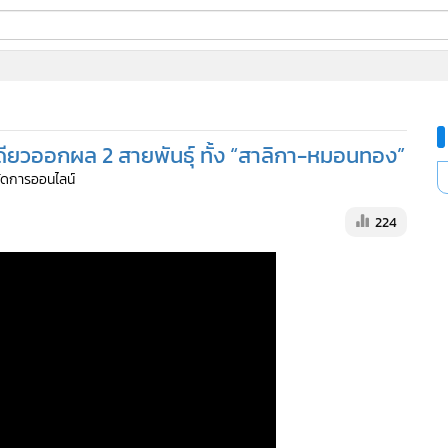
ี่ใช้
เดียวออกผล 2 สายพันธุ์ ทั้ง “สาลิกา-หมอนทอง”
ine
้จัดการออนไลน์
้นสูง
224