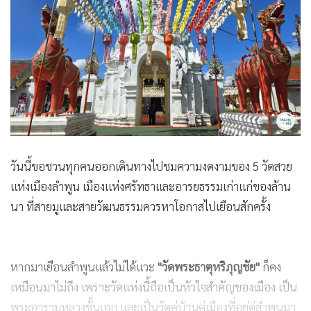
วันนี้ขอชวนทุกคนออกเดินทางไปชมความงดงามของ 5 วัดสวย
แห่งเมืองลำพูน เมืองแห่งศรัทธาและอารยธรรมเก่าแก่ของล้าน
นา ที่สายมูและสายวัฒนธรรมควรหาโอกาสไปเยือนสักครั้ง
หากมาเยือนลำพูนแล้วไม่ได้แวะ
"วัดพระธาตุหริภุญชัย"
ก็คง
เหมือนมาไม่ถึง เพราะวัดแห่งนี้ถือเป็นหัวใจสำคัญของเมือง เป็น
พระอารามหลวงชั้นเอก และเป็นวัดคู่บ้านคู่เมืองที่อยู่คู่ลำพูนมา