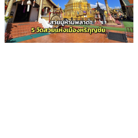
•
Good health & Well-being
•
Green Innovation & SD
•
Management & HR
•
MGR Live
•
Infographic
•
การเมือง
•
ท่องเที่ยว
•
กีฬา
•
ต่างประเทศ
•
Special Scoop
•
เศรษฐกิจ-ธุรกิจ
•
จีน
•
ชุมชน-คุณภาพชีวิต
•
อาชญากรรม
•
Motoring