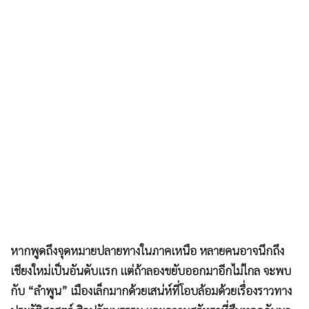
•
เกม
•
วิทยาศาสตร์
•
SMEs
•
หุ้น
•
อินโดจีน
•
กองทุนรวม
•
Celeb Online
•
Factcheck
•
ญี่ปุ่น
•
News1
•
Gotomanager
หากพูดถึงจุดหมายปลายทางในภาคเหนือ หลายคนอาจนึกถึง
เชียงใหม่เป็นอันดับแรก แต่ถ้าลองขยับออกมาอีกไม่ไกล จะพบ
กับ “ลำพูน” เมืองเล็กมากด้วยเสน่ห์ที่โอบล้อมด้วยเรื่องราวทาง