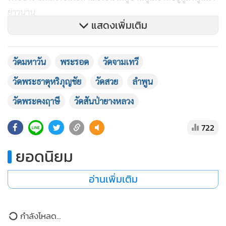
ยาวนาน
แสดงเพิ่มเติม
วัดมหาวัน
พระรอด
วัดจามเทวี
วัดพระธาตุหริภุญชัย
วัดสวย
ลำพูน
วัดพระคงฤาษี
วัดสันป่ายางหลวง
722
ยอดนิยม
อ่านเพิ่มเติม
ภายในวัดประดิษฐาน
“พระธาตุหริภุญชัย”
พระธาตุศักดิ์สิทธิ์คู่
บ้านคู่เมือง และยังเป็นพระธาตุประจำปีเกิดปีระกา ตามความ
กำลังโหลด...
เชื่อของชาวล้านนา เชื่อกันว่าหากผู้ที่เกิดปีไก่ได้มาสักการะองค์