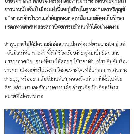
ประวัติศาสตร์ ศิลปวัฒนธรรม และความศรัทธาที่สืบทอดกันมา
ยาวนานนับพันปี เมืองแห่งนี้เคยรุ่งเรืองในฐานะ “นครหริภุญชั
ย” อาณาจักรโบราณสำคัญของภาคเหนือ และยังคงเก็บรักษา
มรดกทางศาสนาและสถาปัตยกรรมล้านนาไว้ได้อย่างงดงาม
ลำพูนอาจไม่ได้มีความคึกคักแบบเมืองท่องเที่ยวขนาดใหญ่ แต่
กลับมีเสน่ห์เฉพาะตัว ทั้งวิถีชีวิตเรียบง่าย ผู้คนเป็นมิตร และ
บรรยากาศเงียบสงบที่ชวนให้ค่อยๆ ใช้เวลาเดินเที่ยว ซึมซับเรื่อง
ราวของเมืองอย่างไม่เร่งรีบ โดยเฉพาะใครที่ชื่นชอบการเดินทาง
สายบุญ หรืออยากสัมผัสมนต์เสน่ห์ของวัดเก่าแก่ที่เต็มไปด้วย
ศิลปะล้านนาและตำนานความเชื่อ ลำพูนถือเป็นอีกหนึ่งจุด
หมายที่ไม่ควรพลาด