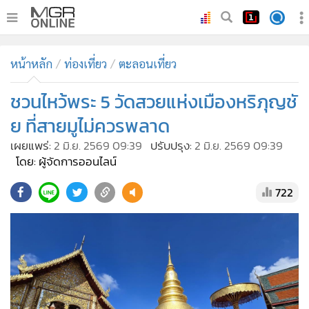
•
หน้าหลัก
หน้าหลัก
ท่องเที่ยว
ตะลอนเที่ยว
•
ทันเหตุการณ์
•
ชวนไหว้พระ 5 วัดสวยแห่งเมืองหริภุญชั
ภาคใต้
•
ภูมิภาค
ย ที่สายมูไม่ควรพลาด
•
Online Section
เผยแพร่:
2 มิ.ย. 2569 09:39
ปรับปรุง:
2 มิ.ย. 2569 09:39
•
บันเทิง
โดย: ผู้จัดการออนไลน์
•
ผู้จัดการรายวัน
722
•
คอลัมนิสต์
•
ละคร
•
CbizReview
•
Cyber BIZ
•
ผู้จัดกวน