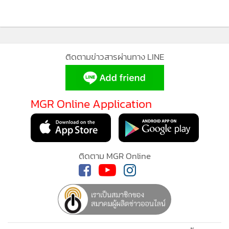
พระธาตุ จะช่วยเสริมสิริมงคล ความเจริญรุ่งเรือง และความมั่นคง
ในชีวิต
องค์พระธาตุหริภุญชัย ปัจจุบันเป็นเจดีย์ทรงระฆัง (ทรงกลม)
แบบล้านนาอันสวยงามสมส่วน หุ้มทองจังโกสีทองงดงามอร่ามตา
อีกทั้งยังเป็นต้นแบบและมีอิทธิพลต่อพระธาตุเจดีย์องค์อื่นๆ อีก
หลากหลาย อย่างเช่น พระธาตุลำปางหลวง จ.ลำปาง พระธาตุแช่
MGR Online ใช้คุกกี้ (Cookies)
แห้ง จ.น่าน เป็นต้น ภายในบรรจุพระเกศธาตุในโกศทองคำอัน
ศักดิ์สิทธิ์ ทุกวันจึงมีพุทธศาสนิกชนและนักท่องเที่ยวเดินทางมาก
MGR Online ใช้คุกกี้ เพื่อจัดการข้อมูลส่วนบุคคลเพื่อนำเสนอ
ราบไหว้อย่างไม่ขาดสาย
ประสบการณ์คอนเทนต์ที่ดีที่สุดให้กับผู้อ่านบนเว็บไซต์ และ
แอพพลิเคชั่น
เงื่อนไขการใช้งานเว็บไซต์
และ
นโยบายสิทธิ
สองฟากฝั่งซุ้มประตูโขงท่าสิงห์ มี 2 สิงค์คู่สูงประมาณ 3 เมตร สี
ส่วนบุคคล
น้ำตาลอมแดงยืนเด่นงามสง่า ขนาบ 2 ข้างซ้าย-ขวา สิงห์คู่ 2 ตัว
รับทราบ
นี้ มีข้อมูลระบุว่า สร้างขึ้นในสมัยพระเจ้าติโลกราชเมื่อปี
พ.ศ.1990 คราวเดียวกับการบูรณะองค์พระธาตุครั้งสำคัญ ซุ้ม