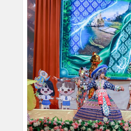
ปี 4 ภายใต้แนวคิด “Culture’s Future is Now: พลังวัฒน
ราชการกระทรวงวัฒนธรรม นายอิทธิพงศ์ ตันมณี รองผู้ว่า
จังหวัดกำแพงเพชร วัฒนธรรมจังหวัดชัยนาท วัฒนธรรมจั
โรงเรียนอนุบาลเมืองอุทัยธานี โรงเรียนอุทัยธานีวิทยาค
เต่าวิทยา โรงเรียนตลุกดู่วิทยาคมและหัวหน้าส่วนราชก
ร่วม ณ โรงเรียนอนุบาลเมืองอุทัยธานี จังหวัดอุทัยธานี