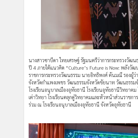
นางสาวซาบีดา ไทยเศรษฐ์ รัฐมนตรีว่าการกระทรวงวัฒนธ