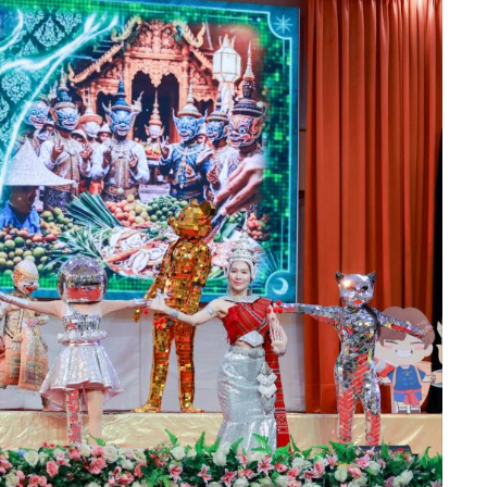
ธรรมสร้างอนาคต” โดยมี นางสาวฐิต์ณัฐ สมบัติศิริ ผู้ตรวจ
ราชการจังหวัดอุทัยธานี วัฒนธรรมจังหวัดอุทัยธานี วัฒนธรรม
งหวัดพิจิตร วัฒนธรรมจังหวัดนครสวรรค์ ตลอดจนผู้อำนวยการ
ม โรงเรียนทัพทันอนุสรณ์ โรงเรียนพุทธมงคลวิทยา โรงเรียนหนอง
าร คณะอาจารย์ เครือข่ายสถานศึกษา และเยาวชนกว่า 220 คน เข้า