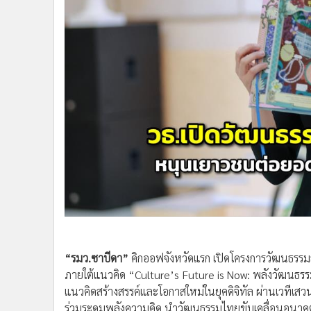
•
Management & HR
•
MGR Live
•
Infographic
•
การเมือง
•
ท่องเที่ยว
•
กีฬา
•
ต่างประเทศ
•
Special Scoop
•
เศรษฐกิจ-ธุรกิจ
•
จีน
•
ชุมชน-คุณภาพชีวิต
•
อาชญากรรม
•
Motoring
•
เกม
•
วิทยาศาสตร์
•
SMEs
•
หุ้น