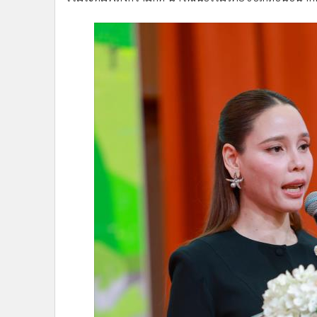
•
อินโดจีน
•
กองทุนรวม
•
Celeb Online
•
Factcheck
•
ญี่ปุ่น
•
News1
“รมว.ซาบีดา”
คิกออฟจังหวัดแรก เปิดโครงการวัฒนธรรมส
•
Gotomanager
ภายใต้แนวคิด “Culture’s Future is Now: พลังวัฒนธร
แนวคิดสร้างสรรค์และโอกาสใหม่ในยุคดิจิทัล ผ่านเวทีเสว
ร่วมระดมพลังความคิด นำวัฒนธรรมไทยขับเคลื่อนอนาคตแ