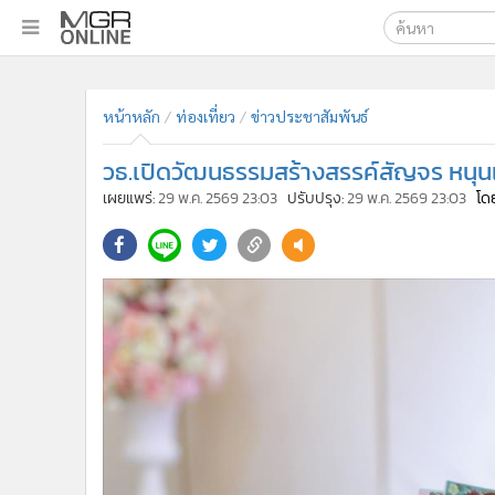
เลือกเครื่องมือท
•
หน้าหลัก
ค้นหา
•
ทันเหตุการณ์
Google
•
ภาคใต้
•
ภูมิภาค
MGR Onl
•
Online Section
ค้นหาขั
•
บันเทิง
•
ผู้จัดการรายวัน
•
คอลัมนิสต์
•
ละคร
•
CbizReview
•
Cyber BIZ
หน้าหลัก
ท่องเที่ยว
ข่าวประชาสัมพันธ์
•
ผู้จัดกวน
วธ.เปิดวัฒนธรรมสร้างสรรค์สัญจร หนุ
•
Good health & Well-being
•
Green Innovation & SD
เผยแพร่:
29 พ.ค. 2569 23:03
ปรับปรุง:
29 พ.ค. 2569 23:03
โดย