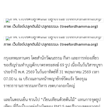
ภาพ: เว็บไซต์ปลูกต้นไม้ ปลูกธรรมะ (treefordhamma.org)
ภาพ: เว็บไซต์ปลูกต้นไม้ ปลูกธรรมะ (treefordhamma.org)
กรุงเทพมหานคร โดยสำนักวัฒนธรรม กีฬา และการท่องเที่ยว
ขอเชิญร่วมทำบุญตักบาตรพระสงฆ์ 69 รูป เนื่องในวันวิสาขบูชา
ประจำปี พ.ศ. 2569 ในวันอาทิตย์ที่ 31 พฤษภาคม 2569 เวลา
07.00 น. ณ บริเวณลานหน้าพญายักษ์วัดแจ้ง วัดอรุณ
ราชวรารามราชวรมหาวิหาร เขตบางกอกใหญ่
MGR Online ใช้คุกกี้ (Cookies)
และในตอนเย็น ชวนไป “เวียนเทียนด้วยต้นไม้” แทนการจุดธูป
เทียน ที่ถือเป็นแหล่งกำเนิดของ PM2.5 ลดปริมาณขยะจากธูป