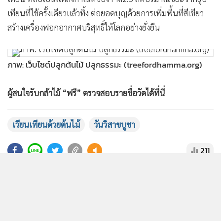
MGR Online ใช้คุกกี้ เพื่อจัดการข้อมูลส่วนบุคคลเพื่อนำเสนอ
เทียนที่ใช้ครั้งเดียวแล้วทิ้ง ต่อยอดบุญด้วยการเพิ่มพื้นที่สีเขียว
ประสบการณ์คอนเทนต์ที่ดีที่สุดให้กับผู้อ่านบนเว็บไซต์ และ
สร้างเครื่องฟอกอากาศบริสุทธิ์ให้โลกอย่างยั่งยืน
แอพพลิเคชั่น
เงื่อนไขการใช้งานเว็บไซต์
และ
นโยบายสิทธิ
ส่วนบุคคล
รับทราบ
ภาพ: เว็บไซต์ปลูกต้นไม้ ปลูกธรรมะ (treefordhamma.org)
ผู้สนใจรับกล้าไม้ “ฟรี” ตรวจสอบรายชื่อวัดได้ที่นี่
https://treefordhamma.org/home/tree-
circumambulation/temple-participation
เวียนเทียนด้วยต้นไม้
วันวิสาขบูชา
211
โดยต้นไม้ที่รับจากการนำไปเวียนเทียน สามารถนำกลับไปปลูกที่
บ้านได้เลย
ยอดนิยม
อ่านเพิ่มเติม
ภาพ: เว็บไซต์ปลูกต้นไม้ ปลูกธรรมะ (treefordhamma.org)