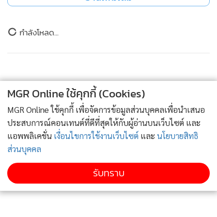
ข่าวในหมวดล่าสุด
“กรมศิลป์" จัดกิจกรรม ‘รากนครา มรรคาแห่ง
1
รัตนโกสินทร์’ น้อมรำลึกสมเด็จพระพันปีหลวง
MGR Online ใช้คุกกี้ (Cookies)
2
MGR Online ใช้คุกกี้ เพื่อจัดการข้อมูลส่วนบุคคลเพื่อนำเสนอ
ประสบการณ์คอนเทนต์ที่ดีที่สุดให้กับผู้อ่านบนเว็บไซต์ และ
วีระ แจงจำเวลาผิดเอง ประเด็นเข้าพักอุทยานฯ ขอร้อง
3
เลิกตั้งสอบหัวหน้า อช.สิมิลันฯ
แอพพลิเคชั่น
เงื่อนไขการใช้งานเว็บไซต์
และ
นโยบายสิทธิ
ส่วนบุคคล
“วีระ” รับจำคลาดเคลื่อน เข้าพัก อช.สิมิลันปี 60 ก่อน
4
ปิดเกาะค้างคืน ขอโทษความทรงจำผิดพลาด
รับทราบ
ข่าวอื่นในหมวด