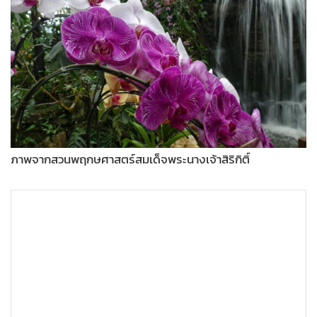
ภาพจากสวนพฤกษศาสตร์สมเด็จพระนางเจ้าสิริกิติ์