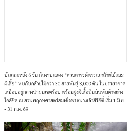
•
เกม
•
วิทยาศาสตร์
•
SMEs
•
หุ้น
•
อินโดจีน
•
กองทุนรวม
•
Celeb Online
•
Factcheck
นับถอยหลัง 6 วัน กับงานแสดง “สวนสวรรค์พรรณกล้วยไม้และ
•
ญี่ปุ่น
ผีเสื้อ” พบกับกล้วยไม้กว่า 30 สายพันธุ์ 3,000 ต้น ในบรรยากาศ
•
News1
เสมือนอยู่กลางป่าฝนเขตร้อน พร้อมฝูงผีเสื้อบินนับพันตัวอย่าง
•
Gotomanager
ใกล้ชิด ณ สวนพฤกษศาสตร์สมเด็จพระนางเจ้าสิริกิติ์ เริ่ม 1 มิ.ย.
- 31 ก.ค. 69