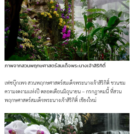
ภาพจากสวนพฤกษศาสตร์สมเด็จพระนางเจ้าสิริกิติ์
เฟซบุ๊กเพจ สวนพฤกษศาสตร์สมเด็จพระนางเจ้าสิริกิติ์ ชวนชม
ความงดงามแห่งปี ตลอดเดือนมิถุนายน – กรกฎาคมนี้ ที่สวน
พฤกษศาสตร์สมเด็จพระนางเจ้าสิริกิติ์ เชียงใหม่