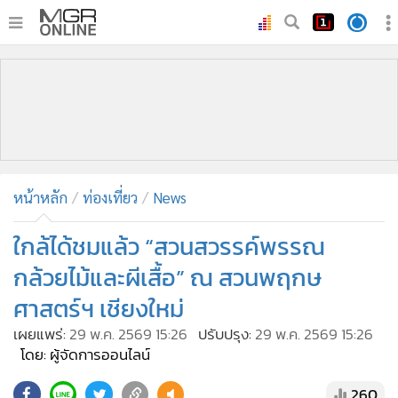
•
หน้าหลัก
•
ทันเหตุการณ์
•
ภาคใต้
•
ภูมิภาค
•
Online Section
หน้าหลัก
ท่องเที่ยว
News
•
บันเทิง
•
ผู้จัดการรายวัน
ใกล้ได้ชมแล้ว “สวนสวรรค์พรรณ
•
คอลัมนิสต์
กล้วยไม้และผีเสื้อ” ณ สวนพฤกษ
•
ละคร
ศาสตร์ฯ เชียงใหม่
•
CbizReview
เผยแพร่:
29 พ.ค. 2569 15:26
ปรับปรุง:
29 พ.ค. 2569 15:26
•
Cyber BIZ
โดย: ผู้จัดการออนไลน์
•
ผู้จัดกวน
260