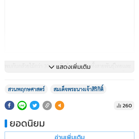
แสดงเพิ่มเติม
พบกับกล้วยไม้กว่า 30 สายพันธุ์ 3,000 ต้น ทั้งสายพันธุ์ไทยและ
สายพันธุ์ลูกผสม จัดแสดงท่ามกลางสายหมอกในโดมป่าดิบชื้น
กลางน้ำตกสูง เสมือนอยู่กลางป่าฝนเขตร้อน เริ่มตั้งแต่วันที่ 1
สวนพฤกษศาสตร์
สมเด็จพระนางเจ้าสิริกิติ์
มิถุนายน – 31 กรกฎาคม 2569 ณ โรงเรือนป่าดิบชื้น และ โรง
เรือนกล้วยไม้และเฟิน
260
ยอดนิยม
อ่านเพิ่มเติม