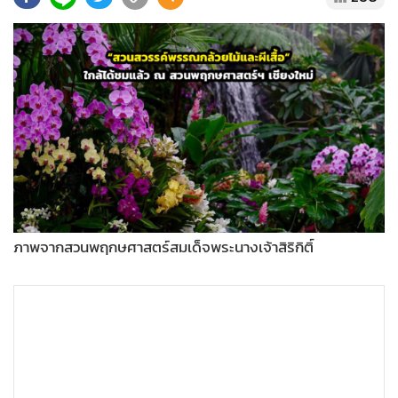
•
Good health & Well-being
•
Green Innovation & SD
•
Management & HR
•
MGR Live
•
Infographic
•
การเมือง
•
ท่องเที่ยว
•
กีฬา
•
ต่างประเทศ
ภาพจากสวนพฤกษศาสตร์สมเด็จพระนางเจ้าสิริกิติ์
•
Special Scoop
•
เศรษฐกิจ-ธุรกิจ
•
จีน
•
ชุมชน-คุณภาพชีวิต
•
อาชญากรรม
•
Motoring