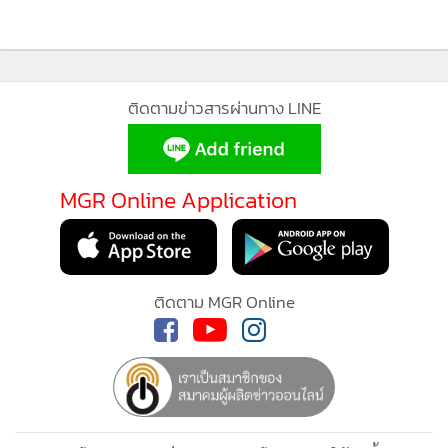
MGR Online ใช้คุกกี้ (Cookies)
MGR Online ใช้คุกกี้ เพื่อจัดการข้อมูลส่วนบุคคลเพื่อนำเสนอ
ประสบการณ์คอนเทนต์ที่ดีที่สุดให้กับผู้อ่านบนเว็บไซต์ และ
แอพพลิเคชั่น
เงื่อนไขการใช้งานเว็บไซต์
และ
นโยบายสิทธิ
สามารถส่งข้อมูลข่าวสารด้านการท่องเที่ยว-อาหารมาได้ที่ อีเมล์
ส่วนบุคคล
travel_astvmgr@hotmail.com หรือ ชมคลิปต่าง ๆ ได้ที่
Youtube :Travel MGR
และ
Instagram : @travelfoodonline
รับทราบ
และ
TikTok : @travelfoodonline
กระเช้าผักออร์แกนิค
มิลล์ แอนด์ โค