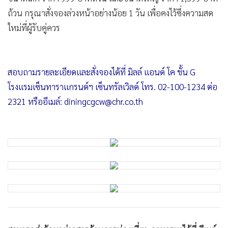
ใหม่ที่ผู้รับคู่ควร
•
เกม
•
วิทยาศาสตร์
•
SMEs
•
หุ้น
•
อินโดจีน
•
กองทุนรวม
•
Celeb Online
•
Factcheck
•
ญี่ปุ่น
•
News1
•
Gotomanager