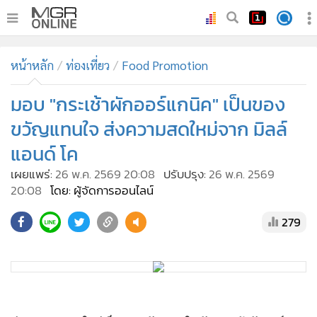
•
หน้าหลัก
หน้าหลัก
ท่องเที่ยว
Food Promotion
•
ทันเหตุการณ์
•
มอบ "กระเช้าผักออร์แกนิค" เป็นของ
ภาคใต้
•
ภูมิภาค
ขวัญแทนใจ ส่งความสดใหม่จาก มิลล์
•
Online Section
แอนด์ โค
•
บันเทิง
เผยแพร่:
26 พ.ค. 2569 20:08
ปรับปรุง:
26 พ.ค. 2569
•
ผู้จัดการรายวัน
20:08
โดย: ผู้จัดการออนไลน์
•
คอลัมนิสต์
279
•
ละคร
•
CbizReview
•
Cyber BIZ
ส่งมอบความสดใหม่เป็นของขวัญแทนใจ กับกระเช้าผักออร์แกนิ
•
ผู้จัดกวน
คตามฤดูกาล ณ มิลล์ แอนด์ โค ชั้น G โรงแรมเซ็นทาราแกรนด์ฯ