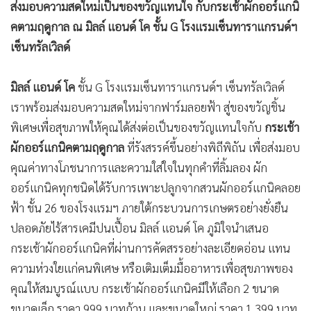
•
Good health & Well-being
เซ็นทรัลเวิลด์
•
Green Innovation & SD
•
Management & HR
มิลล์ แอนด์ โค
ชั้น G โรงแรมเซ็นทาราแกรนด์ฯ เซ็นทรัลเวิลด์
•
MGR Live
เราพร้อมส่งมอบความสดใหม่จากฟาร์มลอยฟ้า สู่ของขวัญชิ้น
•
Infographic
พิเศษเพื่อสุขภาพให้คุณได้ส่งต่อเป็นของขวัญแทนใจกับ
กระเช้า
•
การเมือง
ผักออร์แกนิคตามฤดูกาล
ที่รังสรรค์ขึ้นอย่างพิถีพิถัน เพื่อส่งมอบ
•
ท่องเที่ยว
คุณค่าทางโภชนาการและความใส่ใจในทุกคำที่ลิ้มลอง ผัก
ออร์แกนิคทุกชนิดได้รับการเพาะปลูกจากสวนผักออร์แกนิคลอย
•
กีฬา
ฟ้า ชั้น 26 ของโรงแรมฯ ภายใต้กระบวนการเกษตรอย่างยั่งยืน
•
ต่างประเทศ
ปลอดภัยไร้สารเคมีปนเปื้อน มิลล์ แอนด์ โค ภูมิใจนำเสนอ
•
Special Scoop
กระเช้าผักออร์แกนิคที่ผ่านการคัดสรรอย่างละเอียดอ่อน แทน
•
เศรษฐกิจ-ธุรกิจ
ความห่วงใยแก่คนพิเศษ หรือเติมเต็มมื้ออาหารเพื่อสุขภาพของ
•
จีน
คุณให้สมบูรณ์แบบ กระเช้าผักออร์แกนิคมีให้เลือก 2 ขนาด
•
ชุมชน-คุณภาพชีวิต
ขนาดเล็ก ราคา 999 บาทถ้วน และขนาดใหญ่ ราคา 1,399 บาท
•
อาชญากรรม
ถ้วน กรุณาสั่งจองล่วงหน้าอย่างน้อย 1 วัน เพื่อคงไว้ซึ่งความสด
•
Motoring