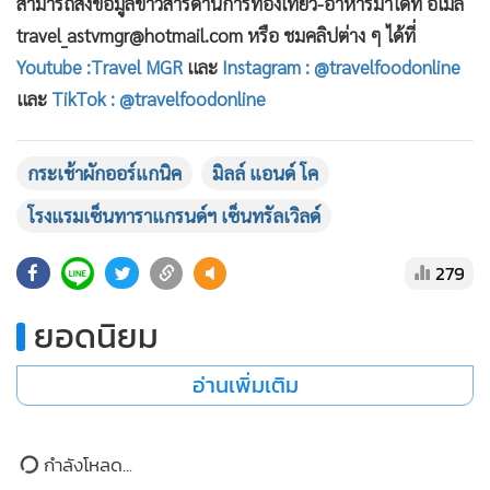
สอบถามรายละเอียดและสั่งจองได้ที่ มิลล์ แอนด์ โค ชั้น G
โรงแรมเซ็นทาราแกรนด์ฯ เซ็นทรัลเวิลด์ โทร. 02-100-1234 ต่อ
2321 หรืออีเมล์: diningcgcw@chr.co.th