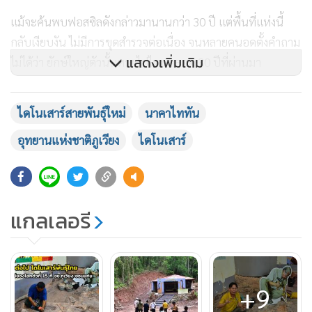
แม้จะค้นพบฟอสซิลดังกล่าวมานานกว่า 30 ปี แต่พื้นที่แห่งนี้
กลับเงียบงัน ไม่มีการขุดสำรวจต่อเนื่อง จนหลายคนอดตั้งคำถาม
แสดงเพิ่มเติม
ไม่ได้ว่า ยักษ์ใหญ่ตัวนั้นหายไปไหนตลอด 30 ปีที่ผ่านมา
ไดโนเสาร์สายพันธุ์ใหม่
นาคาไททัน
อุทยานแห่งชาติภูเวียง
ไดโนเสาร์
แกลเลอรี
+9