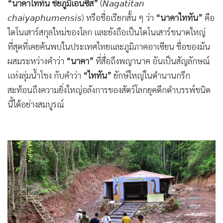
“นาคาไททัน ชัยภูมิเอนซิส”
(𝘕𝘢𝘨𝘢𝘵𝘪𝘵𝘢𝘯
•
เกม
𝘤𝘩𝘢𝘪𝘺𝘢𝘱𝘩𝘶𝘮𝘦𝘯𝘴𝘪𝘴) หรือชื่อเรียกสั้น ๆ ว่า
“นาคาไททัน”
คือ
•
วิทยาศาสตร์
ไดโนเสาร์สกุลใหม่ของโลก และยังถือเป็นไดโนเสาร์ขนาดใหญ่
•
SMEs
ที่สุดที่เคยค้นพบในประเทศไทยและภูมิภาคอาเซียน ชื่อของมัน
•
หุ้น
ผสมระหว่างคำว่า
“นาคา”
ที่สื่อถึงพญานาค อันเป็นสัญลักษณ์
•
อินโดจีน
แห่งลุ่มน้ำโขง กับคำว่า
“ไททัน”
ยักษ์ใหญ่ในตำนานกรีก
•
กองทุนรวม
สะท้อนถึงความยิ่งใหญ่อลังการของสัตว์โลกยุคดึกดำบรรพ์ชนิด
•
Celeb Online
นี้ได้อย่างสมบูรณ์
•
Factcheck
•
ญี่ปุ่น
•
News1
•
Gotomanager