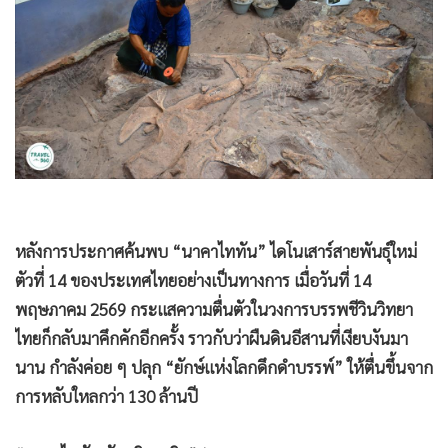
•
Good health & Well-being
•
Green Innovation & SD
•
Management & HR
•
MGR Live
•
Infographic
•
การเมือง
•
ท่องเที่ยว
•
กีฬา
•
ต่างประเทศ
หลังการประกาศค้นพบ “นาคาไททัน” ไดโนเสาร์สายพันธุ์ใหม่
•
Special Scoop
ตัวที่ 14 ของประเทศไทยอย่างเป็นทางการ เมื่อวันที่ 14
พฤษภาคม 2569 กระแสความตื่นตัวในวงการบรรพชีวินวิทยา
•
เศรษฐกิจ-ธุรกิจ
ไทยก็กลับมาคึกคักอีกครั้ง ราวกับว่าผืนดินอีสานที่เงียบงันมา
•
จีน
นาน กำลังค่อย ๆ ปลุก “ยักษ์แห่งโลกดึกดำบรรพ์” ให้ตื่นขึ้นจาก
•
ชุมชน-คุณภาพชีวิต
การหลับใหลกว่า 130 ล้านปี
•
อาชญากรรม
•
Motoring