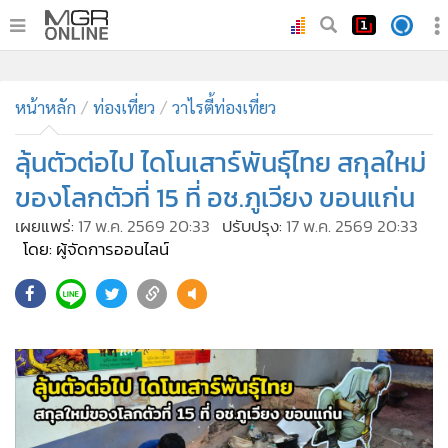
•
หน้าหลัก
•
หน้าหลัก
ทันเหตุการณ์
ท่องเที่ยว
วาไรตี้ท่องเที่ยว
•
ภาคใต้
ลุ้นตัวต่อไป ไดโนเสาร์พันธุ์ไทย สกุลใหม่
•
ภูมิภาค
ของโลกตัวที่ 15 ที่ อช.ภูเวียง ขอนแก่น
•
Online Section
เผยแพร่:
17 พ.ค. 2569 20:33
ปรับปรุง:
17 พ.ค. 2569 20:33
•
บันเทิง
โดย: ผู้จัดการออนไลน์
•
ผู้จัดการรายวัน
•
คอลัมนิสต์
•
ละคร
•
CbizReview
•
Cyber BIZ
•
ผู้จัดกวน