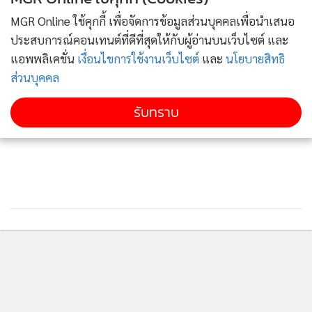
3
ฟินทั้งทริป ระยอง-จันทบุรี อิ่มอร่อยทุเรียนสดจากสวน
MGR Online ใช้คุกกี้ เพื่อจัดการข้อมูลส่วนบุคคลเพื่อนำเสนอ
ข่าวอื่นในหมวด
ประสบการณ์คอนเทนต์ที่ดีที่สุดให้กับผู้อ่านบนเว็บไซต์ และ
แอพพลิเคชั่น
เงื่อนไขการใช้งานเว็บไซต์
และ
นโยบายสิทธิ
ส่วนบุคคล
รับทราบ
วัดหัวหิน วัดเก่าแก่ใจกลางเมือง
จากสถานีรถไฟสามารถเดินทางต่อไปยัง วัดหัวหิน ซึ่งตั้งอยู่ไม่
ไกลจากตัวเมือง เป็นวัดเก่าแก่ที่ชาวหัวหินให้ความเคารพศรัทธา