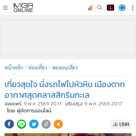
•
หน้าหลัก
•
ทันเหตุการณ์
•
ภาคใต้
•
ภูมิภาค
•
Online Section
หน้าหลัก
ท่องเที่ยว
ตะลอนเที่ยว
•
บันเทิง
•
ผู้จัดการรายวัน
เที่ยวสุขใจ นั่งรถไฟไปหัวหิน เมืองตาก
•
คอลัมนิสต์
อากาศสุดคลาสสิกริมทะเล
•
ละคร
เผยแพร่:
9 พ.ค. 2569 20:17
ปรับปรุง:
9 พ.ค. 2569 20:17
•
CbizReview
โดย: ผู้จัดการออนไลน์
•
Cyber BIZ
1,591
•
ผู้จัดกวน