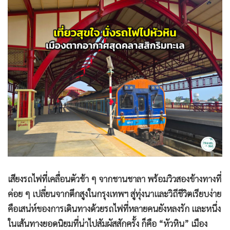
•
Good health & Well-being
•
Green Innovation & SD
•
Management & HR
•
MGR Live
•
Infographic
•
การเมือง
•
ท่องเที่ยว
•
กีฬา
•
ต่างประเทศ
•
Special Scoop
•
เศรษฐกิจ-ธุรกิจ
•
จีน
เสียงรถไฟที่เคลื่อนตัวช้า ๆ จากชานชาลา พร้อมวิวสองข้างทางที่
•
ชุมชน-คุณภาพชีวิต
ค่อย ๆ เปลี่ยนจากตึกสูงในกรุงเทพฯ สู่ทุ่งนาและวิถีชีวิตเรียบง่าย
•
อาชญากรรม
คือเสน่ห์ของการเดินทางด้วยรถไฟที่หลายคนยังหลงรัก และหนึ่ง
•
Motoring
ในเส้นทางยอดนิยมที่น่าไปสัมผัสสักครั้ง ก็คือ “หัวหิน” เมือง