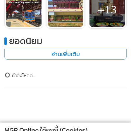
+13
สถานีรถไฟหัวหิน แลนด์มาร์กสุดคลาสสิกของเมือง
ยอดนิยม
เมื่อเดินทางถึงหัวหิน สิ่งแรกที่ต้องแวะถ่ายรูปก็คือ สถานีรถไฟ
อ่านเพิ่มเติม
หัวหิน หนึ่งในสถานีรถไฟที่สวยและเก่าแก่ที่สุดของประเทศไทย
โดดเด่นด้วยอาคารไม้สีครีมแดงสไตล์วินเทจ และ “พลับพลา
ข่าวในหมวดล่าสุด
พระมงกุฎเกล้า” ที่มีสถาปัตยกรรมงดงาม
เที่ยวสนุก หัวใจรักษ์โลก “ชุมชนบ้านถ้ำเสือ – ตลาดริม
บรรยากาศโดยรอบยังคงมีกลิ่นอายย้อนยุค เหมาะสำหรับสาย
1
น้ำจามจุรี” สุดชิลริมแม่น้ำเพชรบุรี
ถ่ายภาพและคนที่ชื่นชอบเสน่ห์ของการเดินทางในอดีต แม้เวลา
จะผ่านมานาน แต่สถานีแห่งนี้ยังคงเป็นหัวใจสำคัญของเมือง
2
หัวหินเสมอ
MGR Online ใช้คุกกี้ (Cookies)