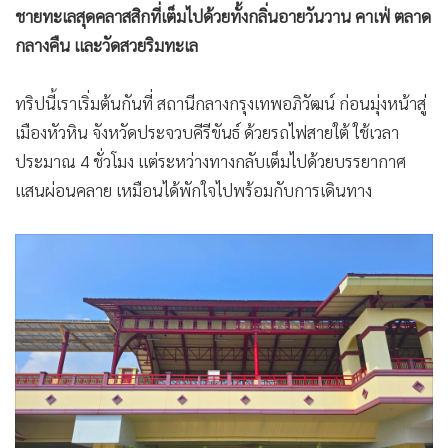
ชายทะเลสุดคลาสสิกที่เต็มไปด้วยทั้งกลิ่นอายวันวาน คาเฟ่ ตลาด
•
เกม
กลางคืน และวัดสวยริมทะเล
•
วิทยาศาสตร์
•
SMEs
ทริปนี้เราเริ่มต้นกันที่ สถานีกลางกรุงเทพอภิวัฒน์ ก่อนมุ่งหน้าสู่
•
หุ้น
เมืองหัวหิน จังหวัดประจวบคีรีขันธ์ ด้วยรถไฟสายใต้ ใช้เวลา
•
อินโดจีน
ประมาณ 4 ชั่วโมง แต่ระหว่างทางกลับเต็มไปด้วยบรรยากาศ
•
กองทุนรวม
แสนผ่อนคลาย เหมือนได้พักใจไปพร้อมกับการเดินทาง
•
Celeb Online
•
Factcheck
•
ญี่ปุ่น
•
News1
•
Gotomanager