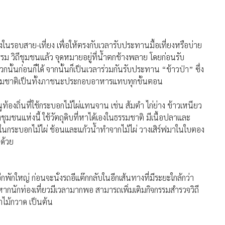
งในรอบสาย-เที่ยง เพื่อให้ตรงกับเวลารับประทานมื้อเที่ยงหรือบ่าย
ิถีชุมชนแล้ว จุดหมายอยู่ที่น้ำตกช้างพลาย โดยก่อนรับ
นก่อนก็ได้ จากนั้นก็เป็นเวลาร่วมกันรับประทาน “ข้าวป่า” ซึ่ง
ากธรรมชาติเป็นทั้งภาชนะประกอบอาหารแทบทุกขั้นตอน
องถิ่นที่ใช้กระบอกไม้ไผ่แทนจาน เช่น ส้มตำ ไก่ย่าง ข้าวเหนียว
ชุมชนแห่งนี้ ใช้วัตถุดิบที่หาได้เองในธรรมชาติ มีเนื้อปลาและ
นกระบอกไม้ไผ่ ช้อนและแก้วน้ำทำจากไม้ไผ่ วางเสิร์ฟมาในใบตอง
กด้วย
กพักใหญ่ ก่อนจะนั่งรถอีแต๊กกลับในอีกเส้นทางที่มีระยะใกล้กว่า
หากนักท่องเที่ยวมีเวลามากพอ สามารถเพิ่มเติมกิจกรรมสำรวจวิถี
ำไม้กวาด เป็นต้น