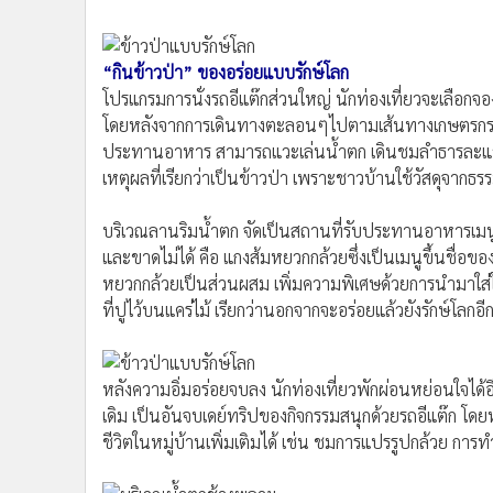
•
อินโดจีน
•
กองทุนรวม
“กินข้าวป่า” ของอร่อยแบบรักษ์โลก
•
Celeb Online
โปรแกรมการนั่งรถอีแต๊กส่วนใหญ่ นักท่องเที่ยวจะเลือกจอ
•
Factcheck
โดยหลังจากการเดินทางตะลอนๆไปตามเส้นทางเกษตรกรรม ว
•
ญี่ปุ่น
ประทานอาหาร สามารถแวะเล่นน้ำตก เดินชมลำธารละแวกนั้
•
News1
เหตุผลที่เรียกว่าเป็นข้าวป่า เพราะชาวบ้านใช้วัสดุจ
•
Gotomanager
บริเวณลานริมน้ำตก จัดเป็นสถานที่รับประทานอาหารเมนูท้
และขาดไม่ได้ คือ แกงส้มหยวกกล้วยซึ่งเป็นเมนูขึ้นชื่อของ
หยวกกล้วยเป็นส่วนผสม เพิ่มความพิเศษด้วยการนำมาใส่ใ
ที่ปูไว้บนแคร่ไม้ เรียกว่านอกจากจะอร่อยแล้วยังรักษ์โลกอี
หลังความอิ่มอร่อยจบลง นักท่องเที่ยวพักผ่อนหย่อนใจได้อี
เดิม เป็นอันจบเดย์ทริปของกิจกรรมสนุกด้วยรถอีแต๊ก โดย
ชีวิตในหมู่บ้านเพิ่มเติมได้ เช่น ชมการแปรรูปกล้วย การท