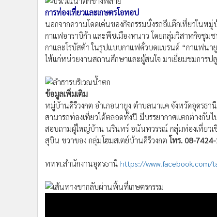
การท่องเที่ยวและเกษตรโอทอป
นอกจากความโดดเด่นของกิจกรรมนั่งรถอีแต๊กเที่ยวในหมู่บ
กาแฟอาราบิก้า และพืชเมืองหนาว โดยกลุ่มวิสาหกิจชุม
กาและโรบัสต้า ในรูปแบบกาแฟคั่วบดแบรนด์ “กาแฟนายูง” เ
ให้แก่หน่วยงานสถานศึกษาและผู้สนใจ มาเยี่ยมชมการปล
ข้อมูลเพิ่มเติม
หมู่บ้านคีรีวงกต อำเภอนายูง ตำบลนาแค จังหวัดอุดรธานี
สามารถท่องเที่ยวได้ตลอดทั้งปี มีบรรยากาศแตกต่างกันไ
สอบถามผู้ใหญ่บ้าน นรินทร์ อนันทวรรณ์ กลุ่มท่องเที่ยวเช
สุบิน ขวาของ กลุ่มโฮมสเตย์บ้านคีรีวงกต
โทร. 08-7424
ททท.สำนักงานอุดรธานี
https://www.facebook.com/t