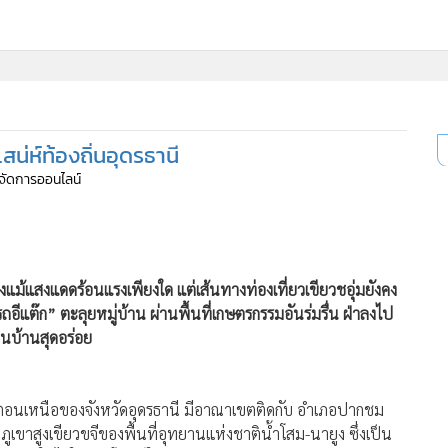
ี่ใช้
สน่ห์ท้องถิ่นอุดรธานี
ine
ู้จัดการออนไลน์
้นสูง
่งแม้แสงแดดร้อนแรงเพียงใด แต่เส้นทางท่องเที่ยวเขียวชอุ่มยังคง
ถอีแต๊ก” ตะลุยหมู่บ้าน ผ่านพื้นที่เกษตรกรรมอันร่มรื่น ฝ่าลงไป
นบ้านสุดอร่อย
์ทางตอนเหนือของจังหวัดอุดรธานี มีอาณาเขตติดกับ อำเภอปากชม
เขาสูงเขียวขจีของพื้นที่อุทยานแห่งชาติน้ำโสม-นายูง ซึ่งเป็น