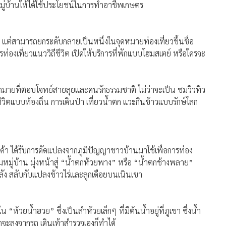
หมู่บ้านให้ได้ใช้ประโยชน์ในการทําอาชีพเกษตร
ร แต่สามารถยกระดับกลายเป็นหนึ่งในจุดหมายท่องเที่ยวขึ้นชื่อ
องเที่ยวแนววิถีชีวิต เปิดให้บริการที่พักแบบโฮมสเตย์ หรือใครจะ
ากมายที่ตอบโจทย์สายลุยและคนรักธรรมชาติ ไม่ว่าจะเป็น ชมวิวทิว
ีวิตแบบท้องถิ่น การเดินป่า เที่ยวน้ำตก แวะกินข้าวแบบรักษ์โลก
้า ได้รับการดัดแปลงจากภูมิปัญญาชาวบ้านมาใช้เพื่อการท่อง
มหมู่บ้าน มุ่งหน้าสู่ “น้ำตกห้วยพาง” หรือ “น้ำตกช้างพลาย”
ัง สลับกับแปลงข้าวไร่และลูกเดือยบนเนินเขา
 “ห้วยน้ำฮวย” ซึ่งเป็นลำห้วยเล็กๆ ที่มีต้นน้ำอยู่ที่ภูเขา ซึ่งน้ำ
จะลงจากรถ เดินเท้าสำรวจเองก็ทำได้