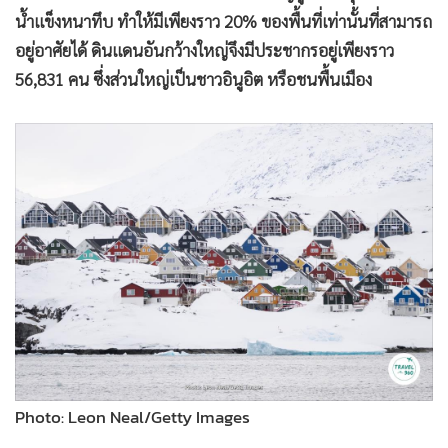
•
เกม
น้ำแข็งหนาทึบ ทำให้มีเพียงราว 20% ของพื้นที่เท่านั้นที่สามารถ
•
วิทยาศาสตร์
อยู่อาศัยได้ ดินแดนอันกว้างใหญ่จึงมีประชากรอยู่เพียงราว
•
SMEs
56,831 คน ซึ่งส่วนใหญ่เป็นชาวอินูอิต หรือชนพื้นเมือง
•
หุ้น
•
อินโดจีน
•
กองทุนรวม
•
Celeb Online
•
Factcheck
•
ญี่ปุ่น
•
News1
•
Gotomanager
Photo: Leon Neal/Getty Images