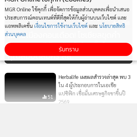
เดนมาร์ก แต่ได้รับสิทธิในการปกครองตนเองซึ่งมีการขยาย
MGR Online ใช้คุกกี้ เพื่อจัดการข้อมูลส่วนบุคคลเพื่อนำเสนอ
อำนาจเพิ่มขึ้นอย่างเป็นทางการในปี ค.ศ. 2009
ประสบการณ์คอนเทนต์ที่ดีที่สุดให้กับผู้อ่านบนเว็บไซต์ และ
2,738
แอพพลิเคชั่น
เงื่อนไขการใช้งานเว็บไซต์
และ
นโยบายสิทธิ
อย่างไรก็ตาม ขอบเขตการปกครองตนเองดังกล่าวไม่ครอบคลุม
สนามเมืองคอนเดือด! โซเชียลขุดคำ
ส่วนบุคคล
ถึงนโยบายต่างประเทศ นโยบายด้านความมั่นคง และนโยบาย
พิพากษาคดีลักทรัพย์ ส่อ “บิ๊กโอ” ขาด
รับทราบ
การเงิน ซึ่งยังคงอยู่ภายใต้การดูแลของรัฐบาลเดนมาร์ก โดย
คุณสมบัติสมัคร สส.
ประชาชนชาวกรีนแลนด์ ถือว่ามีสถานะเป็นพลเมืองเดนมาร์ก
ความน่าสนใจทั้งเรื่องราวประวัติศาสตร์ ธรรมชาติแบบสุดขั้ว
Herbalife เผยผลสำรวจล่าสุด พบ 3
วัฒนธรรมอันเป็นเอกลักษณ์ของกรีนแลนด์ จึงดึงดูดนักท่อง
ใน 4 ผู้ประกอบการในเอเชีย
เที่ยวสายผจญภัย สายรักธรรมชาติดิบๆแบบฮาร์ดคอร์จากทั่ว
แปซิฟิก เชื่อมั่นเศรษฐกิจขาขึ้นปี
51
โลก อยากมาสัมผัสประสบการณ์
2569
มองลึกเบื้องหลัง ทำไมทรัมป์ถึง
อยากได้ &'กรีนแลนด์&' แม้อาจต้อง
แสดงเพิ่มเติม
ใช้กำลัง
1,069