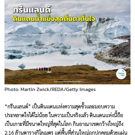
•
Good health & Well-being
•
Green Innovation & SD
•
Management & HR
•
MGR Live
•
Infographic
•
การเมือง
•
ท่องเที่ยว
•
กีฬา
•
ต่างประเทศ
•
Special Scoop
Photo: Martin Zwick/REDA/Getty Images
•
เศรษฐกิจ-ธุรกิจ
•
จีน
“กรีนแลนด์” เป็นดินแดนแห่งความสุดขั้วและมอบความ
•
ชุมชน-คุณภาพชีวิต
ประหลาดใจได้ไม่น้อย ในความเป็นจริงแล้ว ดินแดนแห่งนี้ถือ
•
อาชญากรรม
เป็นเกาะที่มีขนาดใหญ่ที่สุดในโลก กินอาณาเขตกว้างใหญ่ถึง
•
Motoring
2.16 ล้านตารางกิโลเมตร แต่พื้นที่ส่วนใหญ่ถูกปกคลุมด้วยแผ่น