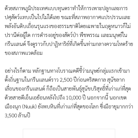
ด้วยสภาพภูมิประเทศแบบทุนดราทำให้การเพาะปลูกและการ
ปศุสัตว์แทบเป็นไปไม่ได้เลย ขณะที่สภาพอากาศแปรปรวนและ
พลังอันดิบเถื่อนรุนแรงของธรรมชาติโดยเฉพาะในฤดูหนาวก็ไม่
ปรานีต่อผู้ใด การดำรงอยู่ของสัตว์ป่า พืชพรรณ และมนุษย์ใน
กรีนแลนด์ จึงดูราวกับปาฏิหาริย์ที่เกิดขึ้นท่ามกลางความโหดร้าย
ของสภาพแวดล้อม
อย่างไรก็ตาม หลักฐานทางโบราณคดีชี้ว่ามนุษย์กลุ่มแรกเข้ามา
ตั้งถิ่นฐานในกรีนแลนด์ราว 2,500 ปีก่อนคริสตกาล สุนัขลาก
เลื่อนของกรีนแลนด์ ก็ถือเป็นสายพันธุ์สุนัขบริสุทธิ์ที่เก่าแก่ที่สุด
ด้วยสายดีเอ็นเอย้อนหลังไปถึง 10,000 ปี นอกจากนี้ นอกเขต
เมืองนุก (Nuuk) ยังพบหินที่เก่าแก่ที่สุดของโลก ซึ่งมีอายุมากกว่า
3,500 ล้านปี