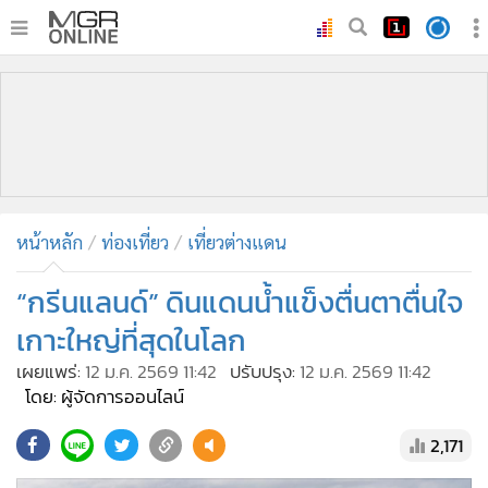
•
หน้าหลัก
•
ทันเหตุการณ์
•
ภาคใต้
•
ภูมิภาค
•
Online Section
หน้าหลัก
ท่องเที่ยว
เที่ยวต่างแดน
•
บันเทิง
•
ผู้จัดการรายวัน
“กรีนแลนด์” ดินแดนน้ำแข็งตื่นตาตื่นใจ
•
คอลัมนิสต์
เกาะใหญ่ที่สุดในโลก
•
ละคร
เผยแพร่:
12 ม.ค. 2569 11:42
ปรับปรุง:
12 ม.ค. 2569 11:42
•
CbizReview
โดย: ผู้จัดการออนไลน์
•
Cyber BIZ
2,171
•
ผู้จัดกวน