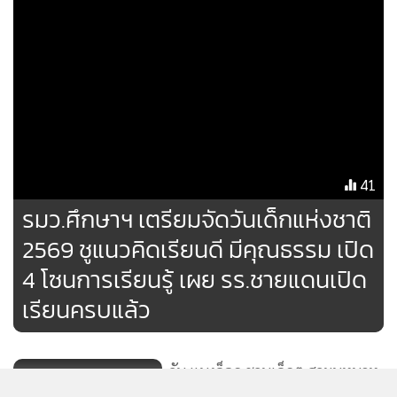
41
รมว.ศึกษาฯ เตรียมจัดวันเด็กแห่งชาติ
2569 ชูแนวคิดเรียนดี มีคุณธรรม เปิด
4 โซนการเรียนรู้ เผย รร.ชายแดนเปิด
เรียนครบแล้ว
วัน แบงค็อก ชวนเด็กๆ สวมบทบาท
เป็น "นักสร้างเมืองรุ่นใหม่" ในงาน
วันเด็ก “Small Oneders Big
ภาคเหนือ
37
Futures”