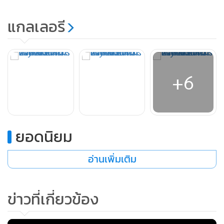
• เซ็นทรัล ลาดพร้าว (8-13 ม.ค.): กระโดดให้สุดเหวี่ยงกับ
+6
Jumping Jungle บ้านลมยักษ์
• เซ็นทรัล อีสต์วิลล์ (9-11 ม.ค.): สายสปอร์ตต้องมา Let’s Move
& Play Sports จำลองโบว์ลิ่งและกอล์ฟ พร้อมตะลุยสไลเดอร์
หิมะยักษ์ Polar Playland by Play Mondo
ยอดนิยม
• เซ็นทรัล อยุธยา (7-11 ม.ค.): Astronaut Kids บุกอวกาศ พิชิต
ดวงดาว พร้อมหุ่นยนต์สุดไฮเทค
อ่านเพิ่มเติม
• เซ็นทรัล นครปฐม (10-11 ม.ค.): สนุกในพื้นที่เรียนรู้ของ
Poonsuk Adventure และ Kid’s Contest
ข่าวที่เกี่ยวข้อง
• เซ็นทรัล ศาลายา (10-11 ม.ค.): รับบทเป็น “แจ็คผู้กล้าหาญ”
ผจญภัยที่ 5 ฐานเกมส์
• เซ็นทรัล มหาชัย (9-15 ม.ค.): Jungle Kids Camp สนุกไปกับ
การผจญภัยในป่าและช่วยเหล่าสัตว์