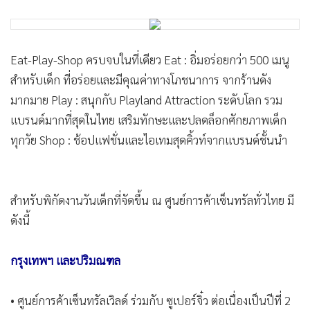
Eat-Play-Shop ครบจบในที่เดียว Eat : อิ่มอร่อยกว่า 500 เมนู
สำหรับเด็ก ที่อร่อยและมีคุณค่าทางโภชนาการ จากร้านดัง
มากมาย Play : สนุกกับ Playland Attraction ระดับโลก รวม
แบรนด์มากที่สุดในไทย เสริมทักษะและปลดล็อกศักยภาพเด็ก
ทุกวัย Shop : ช้อปแฟชั่นและไอเทมสุดคิ้วท์จากแบรนด์ชั้นนำ
สำหรับพิกัดงานวันเด็กที่จัดขึ้น ณ ศูนย์การค้าเซ็นทรัลทั่วไทย มี
ดังนี้
กรุงเทพฯ และปริมณฑล
• ศูนย์การค้าเซ็นทรัลเวิลด์ ร่วมกับ ซูเปอร์จิ๋ว ต่อเนื่องเป็นปีที่ 2
ในงาน Super Kidlympic: ชวนปลดล็อกความสนุกกับเกมทักษะ
แห่งโลกอนาคต กับภารกิจพิชิต 6 ฐานทักษะสุดมันส์ แล้วแลกรับ