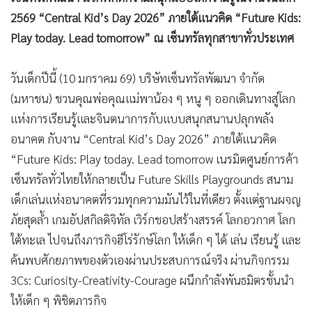
2569 “Central Kid’s Day 2026” ภายใต้แนวคิด “Future Kids:
•
เกม
Play today. Lead tomorrow” ณ เซ็นทรัลทุกสาขาทั่วประเทศ
•
วิทยาศาสตร์
•
SMEs
วันเด็กปีนี้ (10 มกราคม 69) บริษัทเซ็นทรัลพัฒนา จำกัด
•
หุ้น
(มหาชน) ชวนคุณพ่อคุณแม่พาน้อง ๆ หนู ๆ ออกเดินทางสู่โลก
•
อินโดจีน
แห่งการเรียนรู้และจินตนาการกับแบบสนุกสนานปลุกพลัง
•
กองทุนรวม
อนาคต กับงาน “Central Kid’s Day 2026” ภายใต้แนวคิด
•
Celeb Online
“Future Kids: Play today. Lead tomorrow เนรมิตศูนย์การค้า
เซ็นทรัลทั่วไทยให้กลายเป็น Future Skills Playgrounds สนาม
•
Factcheck
เด็กเล่นแห่งอนาคตที่รวมทุกความมันไว้ในที่เดียว ตั้งแต่ฐานผจญ
•
ญี่ปุ่น
ภัยสุดล้ำ เกมอัปสกิลดิจิทัล เวิร์กชอปสร้างสรรค์ โลกอวกาศ โลก
•
News1
ใต้ทะเล ไปจนถึงภารกิจฮีโร่รักษ์โลก ให้เด็ก ๆ ได้ เล่น เรียนรู้ และ
•
Gotomanager
ค้นพบศักยภาพของตัวเองผ่านประสบการณ์จริง ผ่านกิจกรรม
3Cs: Curiosity-Creativity-Courage ผนึกกำลังพันธมิตรชั้นนำ
ให้เด็ก ๆ พิชิตภารกิจ