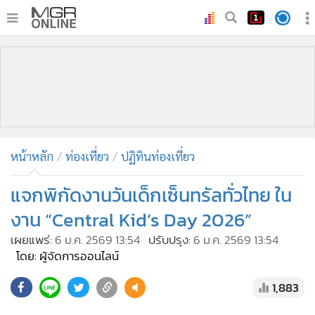
•
หน้าหลัก
•
ทันเหตุการณ์
•
ภาคใต้
•
ภูมิภาค
•
Online Section
หน้าหลัก
ท่องเที่ยว
ปฏิทินท่องเที่ยว
•
บันเทิง
•
ผู้จัดการรายวัน
แจกพิกัดงานวันเด็กเซ็นทรัลทั่วไทย ใน
•
คอลัมนิสต์
งาน “Central Kid’s Day 2026”
•
ละคร
เผยแพร่:
6 ม.ค. 2569 13:54
ปรับปรุง:
6 ม.ค. 2569 13:54
•
CbizReview
โดย: ผู้จัดการออนไลน์
•
Cyber BIZ
1,883
•
ผู้จัดกวน