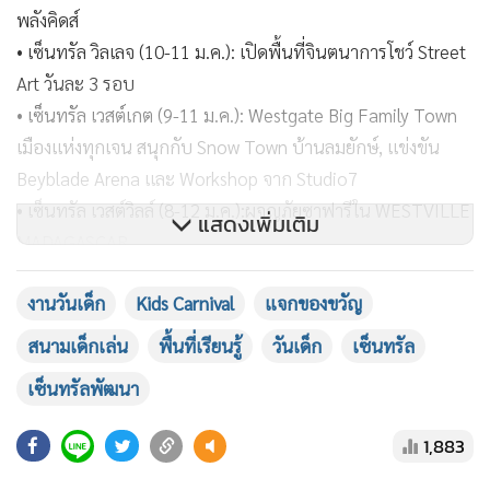
Art วันละ 3 รอบ
• เซ็นทรัล เวสต์เกต (9-11 ม.ค.): Westgate Big Family Town
เมืองแห่งทุกเจน สนุกกับ Snow Town บ้านลมยักษ์, แข่งขัน
Beyblade Arena และ Workshop จาก Studio7
• เซ็นทรัล เวสต์วิลล์ (8-12 ม.ค.):ผจญภัยซาฟารีใน WESTVILLE
MADAGASCAR
แสดงเพิ่มเติม
• เซ็นทรัล ปิ่นเกล้า (9-11 ม.ค.): ร่วมกับ Major, Kidzooona,
Funcity, FF, สถาบัน Aqua Tos สนุกกับ Kids Carnival ตะลุย
งานวันเด็ก
Kids Carnival
แจกของขวัญ
Walk Rally สะสมสแตมป์ลุ้นรางวัลกว่า 5,000 ชิ้น และ ตะลุยบ่อ
บอลยักษ์
สนามเด็กเล่น
พื้นที่เรียนรู้
วันเด็ก
เซ็นทรัล
• เซ็นทรัล แจ้งวัฒนะ (8-11 ม.ค.): ตื่นตากับ Art Playground
เซ็นทรัลพัฒนา
Projection Mapping ครั้งแรกในนนทบุรี และ Kid’s Market สุด
น่ารัก
1,883
• เซ็นทรัล รามอินทรา (9-15 ม.ค.): อาณาจักรชนเผ่า
อินเดียนแดง
แกลเลอรี