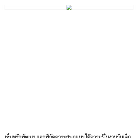
•
Good health & Well-being
•
Green Innovation & SD
•
Management & HR
•
MGR Live
•
Infographic
•
การเมือง
•
ท่องเที่ยว
•
กีฬา
•
ต่างประเทศ
•
Special Scoop
•
เศรษฐกิจ-ธุรกิจ
•
จีน
•
ชุมชน-คุณภาพชีวิต
•
อาชญากรรม
เซ็นทรัลพัฒนา แจกพิกัดความสนุกแบบได้ความรู้ในงานวันเด็ก
•
Motoring