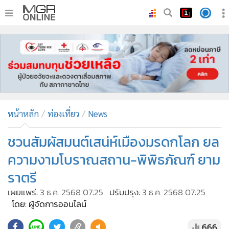
•
หน้าหลัก
•
ทันเหตุการณ์
•
ภาคใต้
•
ภูมิภาค
•
Online Section
หน้าหลัก
ท่องเที่ยว
News
•
บันเทิง
•
ผู้จัดการรายวัน
ชวนสัมผัสมนต์เสน่ห์เมืองมรดกโลก ยล
•
คอลัมนิสต์
ความงามโบราณสถาน-พิพิธภัณฑ์ ยาม
•
ละคร
ราตรี
•
CbizReview
เผยแพร่:
3 ธ.ค. 2568 07:25
ปรับปรุง:
3 ธ.ค. 2568 07:25
•
Cyber BIZ
โดย: ผู้จัดการออนไลน์
•
ผู้จัดกวน
666