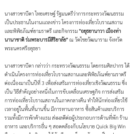
•
เกม
นางสาวซาบีดา ไทยเศรษฐ์ รัฐมนตรีว่าการกระทรวงวัฒนธรรม
•
วิทยาศาสตร์
เป็นประธานในงานแถลงข่าว โครงการท่องเที่ยวโบราณสถาน
•
SMEs
และพิพิธภัณฑ์ยามราตรี และกิจกรรม
"อยุธยานาวา เมืองท่า
•
หุ้น
นานาชาติ ร่มพระบารมีสิริยาลัย"
ณ วัดไชยวัฒนาราม จังหวัด
•
อินโดจีน
พระนครศรีอยุธยา
•
กองทุนรวม
•
Celeb Online
นางสาวซาบีดา กล่าวว่า กระทรวงวัฒนธรรม โดยกรมศิลปากร ได้
•
Factcheck
ดำเนินโครงการท่องเที่ยวโบราณสถานและพิพิธภัณฑ์ยามราตรี
•
ญี่ปุ่น
ต่อเนื่องมาเป็นปีที่ 3 เพื่อส่งเสริมการท่องเที่ยวเชิงวัฒนธรรม ซึ่ง
•
News1
เป็น วิธีสำคัญอย่างหนึ่งในการขับเคลื่อนเศรษฐกิจ การส่งเสริม
•
Gotomanager
การท่องเที่ยวโบราณสถานในภาคกลางคืน ทำให้นักท่องเที่ยวใช้
เวลาอยู่ในพื้นที่นานขึ้น มีการทานอาหาร ซื้อสินค้าและบริการ
รวมทั้งมีการพักค้างแรม ส่งผลดีต่อผู้ประกอบการด้านที่พัก ร้าน
อาหาร และบริการอื่น ๆ สอดคล้องกับนโยบาย Quick Big Win