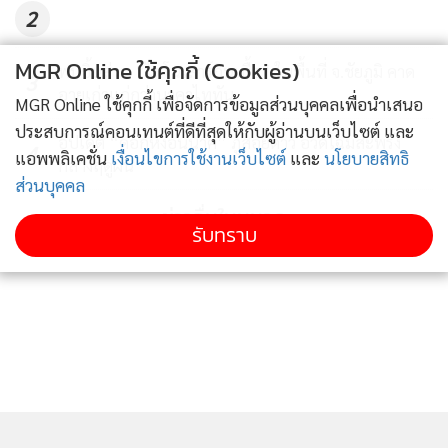
2
MGR Online ใช้คุกกี้ (Cookies)
พบชิ้นส่วน “ไดโนเสาร์กินเนื้อ“ ในพื้นที่ จ.ชัยภูมิ คาด
3
อายุเก่าแก่กว่านาคาไททัน
MGR Online ใช้คุกกี้ เพื่อจัดการข้อมูลส่วนบุคคลเพื่อนำเสนอ
ประสบการณ์คอนเทนต์ที่ดีที่สุดให้กับผู้อ่านบนเว็บไซต์ และ
อัปเดต “ดอกหงอนนาค” ภูสอยดาว อวดโฉมสะพรั่ง
4
แอพพลิเคชั่น
เงื่อนไขการใช้งานเว็บไซต์
และ
นโยบายสิทธิ
กลางฤดูฝน
โครงการท่องเที่ยวพิพิธภัณฑ์ยามราตรี ประกอบด้วย
ส่วนบุคคล
พิพิธภัณฑสถานแห่งชาติ 6 แห่ง ได้แก่
ข่าวอื่นในหมวด
รับทราบ
1. พิพิธภัณฑสถานแห่งชาติ จันทรเกษม จังหวัด
พระนครศรีอยุธยา จัดกิจกรรมระหว่างเดือนพฤศจิกายน 2568 -
กุมภาพันธ์ 2569
2. พิพิธภัณฑสถานแห่งชาติ พระนคร กรุงเทพมหานคร จัด
กิจกรรมในเดือนธันวาคม 2568 (ระหว่างวันที่ 19-21 และ 26-28
ธันวาคม 2568)
3. พิพิธภัณฑสถานแห่งชาติ เรือพระราชพิธี กรุงเทพมหานคร
จัดกิจกรรมในเดือนธันวาคม 2568 (ระหว่างวันที่ 26-28 ธันวาคม