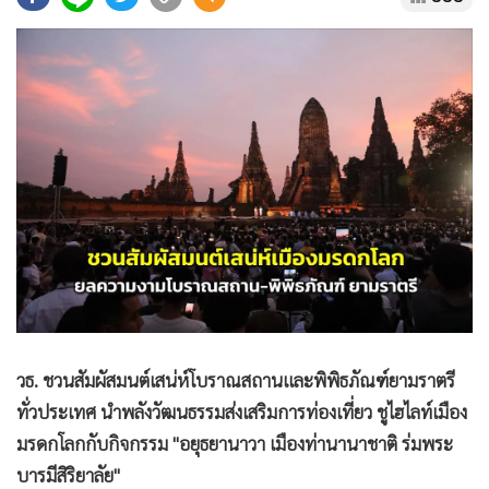
•
Good health & Well-being
•
Green Innovation & SD
•
Management & HR
•
MGR Live
•
Infographic
•
การเมือง
•
ท่องเที่ยว
•
กีฬา
•
ต่างประเทศ
•
Special Scoop
•
เศรษฐกิจ-ธุรกิจ
•
จีน
วธ. ชวนสัมผัสมนต์เสน่ห์โบราณสถานและพิพิธภัณฑ์ยามราตรี
•
ชุมชน-คุณภาพชีวิต
ทั่วประเทศ นำพลังวัฒนธรรมส่งเสริมการท่องเที่ยว ชูไฮไลท์เมือง
•
อาชญากรรม
มรดกโลกกับกิจกรรม "อยุธยานาวา เมืองท่านานาชาติ ร่มพระ
•
Motoring
บารมีสิริยาลัย"