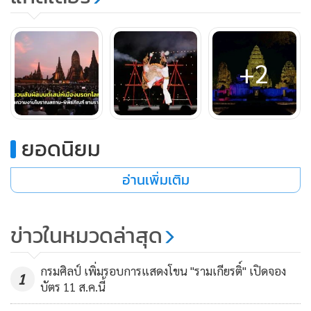
+2
ยอดนิยม
อ่านเพิ่มเติม
ข่าวในหมวดล่าสุด
กรมศิลป์ เพิ่มรอบการแสดงโขน "รามเกียรติ์" เปิดจอง
1
บัตร 11 ส.ค.นี้