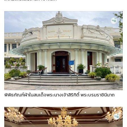
พิพิธภัณฑ์ผ้าในสมเด็จพระนางเจ้าสิริกิติ์ พระบรมราชินีนาถ