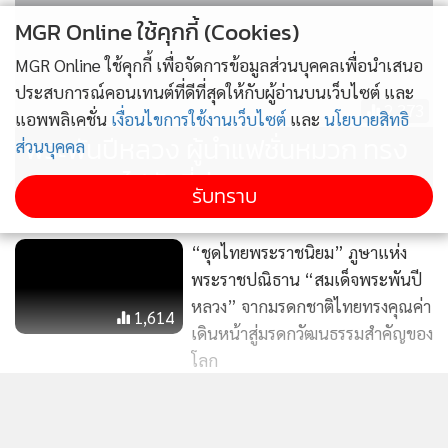
MGR Online ใช้คุกกี้ (Cookies)
MGR Online ใช้คุกกี้ เพื่อจัดการข้อมูลส่วนบุคคลเพื่อนำเสนอ
ประสบการณ์คอนเทนต์ที่ดีที่สุดให้กับผู้อ่านบนเว็บไซต์ และ
2,373
แอพพลิเคชั่น
เงื่อนไขการใช้งานเว็บไซต์
และ
นโยบายสิทธิ
พระพันปีหลวง ผู้นำแฟชั่นหมวก ทรง
ส่วนบุคคล
พระมาลาไปยังที่ต่างๆ
รับทราบ
“ชุดไทยพระราชนิยม” ภูษาแห่ง
พระราชปณิธาน “สมเด็จพระพันปี
หลวง” จากมรดกชาติไทยทรงคุณค่า
1,614
ชุดไทยพระราชนิยมทั้ง 8 แบบ รวมอยู่ในห้องนี้
เดินหน้าสู่มรดกวัฒนธรรมสำคัญของ
โลก
ซึ่งในนิทรรศการห้องที่ 1 คือห้อง “ชุดไทย จากราชสำนักสู่ราช
ตามรอยงานศิลป์ของแผ่นดิน
นิยม” จัดแสดง “ชุดไทยพระราชนิยม” ครบทั้ง 8 แบบ ประกอบ
ผลผลิตจากพระราชดำริพระพันปี
แสดงเพิ่มเติม
ด้วย เรือนต้น จิตรลดา อมรินทร์ บรมพิมาน ดุสิต จักรี ศิวาลัย