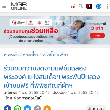
•
หน้าหลัก
•
ทันเหตุการณ์
•
ภาคใต้
•
ภูมิภาค
•
Online Section
หน้าหลัก
ท่องเที่ยว
วาไรตี้ท่องเที่ยว
•
บันเทิง
•
ผู้จัดการรายวัน
ร่วมชมความงดงามแฟชั่นฉลอง
•
คอลัมนิสต์
พระองค์ แห่งสมเด็จฯ พระพันปีหลวง
•
ละคร
เข้าชมฟรี ที่พิพิธภัณฑ์ผ้าฯ
•
CbizReview
เผยแพร่:
1 พ.ย. 2568 20:42
ปรับปรุง:
1 พ.ย. 2568 20:42
•
Cyber BIZ
โดย: ผู้จัดการออนไลน์
•
ผู้จัดกวน
10,683