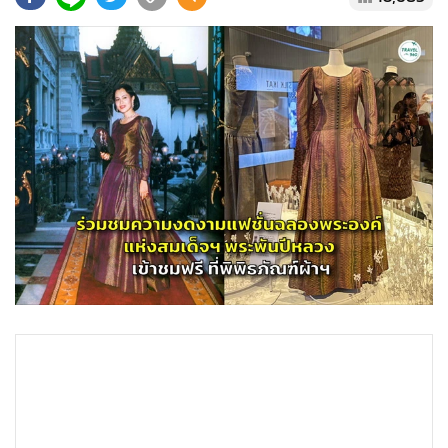
•
Good health & Well-being
•
Green Innovation & SD
•
Management & HR
•
MGR Live
•
Infographic
•
การเมือง
•
ท่องเที่ยว
•
กีฬา
•
ต่างประเทศ
•
Special Scoop
•
เศรษฐกิจ-ธุรกิจ
•
จีน
•
ชุมชน-คุณภาพชีวิต
•
อาชญากรรม
•
Motoring