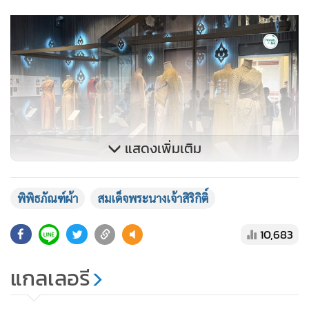
แสดงเพิ่มเติม
พิพิธภัณฑ์ผ้า
สมเด็จพระนางเจ้าสิริกิติ์
นิทรรศการถาวรห้องที่ 1 “ชุดไทย จากราชสำนักสู่ราชนิยม”
10,683
ภายในพิพิธภัณฑ์ผ้าฯ จะได้เห็นเส้นทางประวัติศาสตร์อันงดงาม
แกลเลอรี
สมเด็จพระนางเจ้าสิริกิติ์ฯ ทรงสำนึกในความงามล้ำค่าแห่งผืนผ้า
ไทยและศิลปะการแต่งกายของชาติไทย เมื่อครั้งโดยเสด็จ