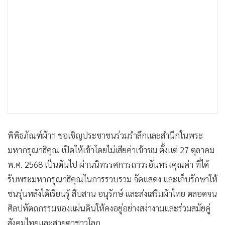
•
เกม
•
วิทยาศาสตร์
•
SMEs
•
หุ้น
•
อินโดจีน
•
กองทุนรวม
•
Celeb Online
•
Factcheck
•
ญี่ปุ่น
พิพิธภัณฑ์ผ้าฯ ขอเชิญประชาชนร่วมรำลึกและสำนึกในพระ
•
News1
มหากรุณาธิคุณ เปิดให้เข้าโดยไม่เสียค่าเข้าชม ตั้งแต่ 27 ตุลาคม
•
Gotomanager
พ.ศ. 2568 เป็นต้นไป ผ่านนิทรรศการถาวรอันทรงคุณค่า ที่ได้
รับพระมหากรุณาธิคุณในการรวบรวม จัดแสดง และเก็บรักษาให้
ชนรุ่นหลังได้เรียนรู้ สืบสาน อนุรักษ์ และส่งเสริมผ้าไทย ตลอดจน
ศิลปหัตถกรรมของแผ่นดินให้คงอยู่อย่างสง่างามและร่วมสมัยคู่
สังคมไทยและสายตาชาวโลก