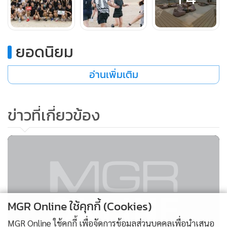
- จำนวนจำกัดเพียง 50 ท่านเท่านั้น เพื่อประสบการณ์ที่ใกล้ชิด
และพิเศษยิ่งขึ้น
- ลงทะเบียนฟรี สำหรับแขกผู้เข้าพัก นักท่องเที่ยว และคนท้อง
ยอดนิยม
ถิ่น
อ่านเพิ่มเติม
จากพาร์ทเนอร์สุดพิเศษ
ข่าวที่เกี่ยวข้อง
- ผู้เข้าร่วมทุกท่านจะได้รับผลิตภัณฑ์จาก OABS เจลอาบน้ำที่
ช่วยลดสิวอย่างอ่อนโยน
- พร้อมเติมเต็มพลังหลังวิ่งด้วย TOFUSAN High Protein Soy
Milk เครื่องดื่มนมถั่วเหลืองโปรตีนสูง
- ผู้เข้าร่วมจะได้ทดลองสวม รองเท้าวิ่งจาก RNG Recreation
and Gear อีกด้วย
MGR Online ใช้คุกกี้ (Cookies)
นอกจากนี้ ยังมีรางวัลสุดพิเศษจาก Pado Media Art Space และ
MGR Online ใช้คุกกี้ เพื่อจัดการข้อมูลส่วนบุคคลเพื่อนำเสนอ