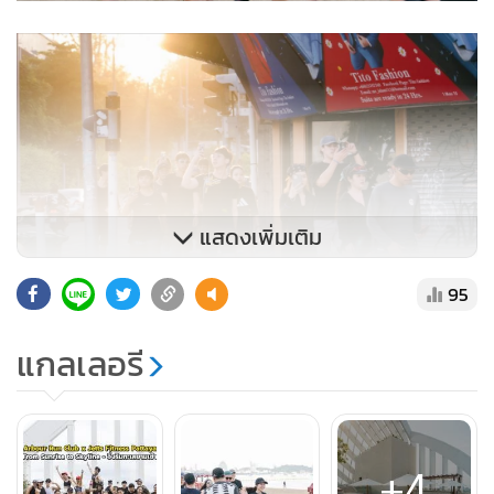
แสดงเพิ่มเติม
95
แกลเลอรี
ไฮไลท์ กิจกรรม
- จัดโดย Arbour Hotel and Residence Pattaya ร่วมกับ Jetts
Fitness Pattaya
+4
- วิ่งไปพร้อมกับบรรยากาศริมทะเลที่สวยงามของ พัทยา