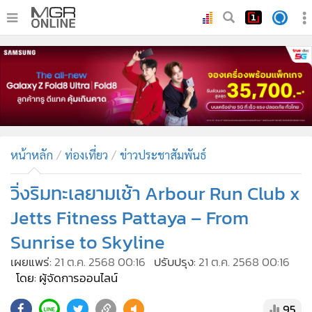
•
หน้าหลัก
•
ทันเหตุการณ์
•
ภาคใต้
•
ภูมิภาค
•
Online Section
หน้าหลัก
ท่องเที่ยว
ข่าวประชาสัมพันธ์
•
บันเทิง
•
ผู้จัดการรายวัน
วิ่งริมทะเลยามเช้า Arbour Run Club x
•
คอลัมนิสต์
Jetts Fitness Pattaya – From
•
ละคร
Sunrise to Skyline
•
CbizReview
เผยแพร่:
21 ต.ค. 2568 00:16
ปรับปรุง:
21 ต.ค. 2568 00:16
•
Cyber BIZ
โดย: ผู้จัดการออนไลน์
•
ผู้จัดกวน
95