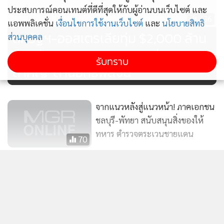
Columbia Pictures Aquaverse มอบให้ผู้โชคดีที่ร่วมกิจกรรมอีก
ประสบการณ์คอนเทนต์ที่ดีที่สุดให้กับผู้อ่านบนเว็บไซต์ และ
ด้วย
436
แอพพลิเคชั่น
เงื่อนไขการใช้งานเว็บไซต์
และ
นโยบายสิทธิ
สหรัฐฯ-ออสเตรเลียทุ่ม $2,000 ล้าน
ส่วนบุคคล
ร่วมพัฒนาอุตสาหกรรม 'แร่ธาตุ
รับทราบ
สำคัญ' ต้านอิทธิพลจีน
จากแนวหลังสู่แนวหน้า! ภาคเอกชน
ชลบุรี-พัทยา สนับสนุนสิ่งของให้
ทหาร ตำรวจตระเวนชายแดน
70
"ARBOUR RUN CLUB X JETTS
PATTAYA" วิ่งเลียบหาดพัทยา ต่อ
แสดงเพิ่มเติม
ด้วย Rooftop Coffee Party
288
ดีน่าร่วมกับบิ๊กซีเปิดแคมเปญ “ดื่มดี
ข่าวในหมวดล่าสุด