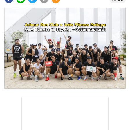
•
Good health & Well-being
•
Green Innovation & SD
•
Management & HR
•
MGR Live
•
Infographic
•
การเมือง
•
ท่องเที่ยว
•
กีฬา
•
ต่างประเทศ
•
Special Scoop
•
เศรษฐกิจ-ธุรกิจ
•
จีน
•
ชุมชน-คุณภาพชีวิต
•
อาชญากรรม
•
Motoring