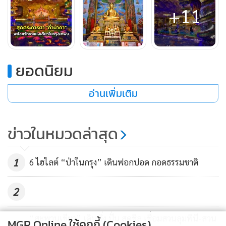
+11
ยอดนิยม
อ่านเพิ่มเติม
ข่าวในหมวดล่าสุด
1
6 ไฮไลต์ “ป่าในกรุง” เดินฟอกปอด กอดธรรมชาติ
2
และภายในถ้ำนาคายังประดิษฐานองค์ปู่พญาอนันตนาคราช
108 เศียร ให้นักท่องเที่ยวและผู้ศรัทธาสามารถเข้าไปสักการะได้
“สะพานเขียว” เดิน วิ่ง ปั่น สุดชิล เชื่อมสวนลุมพินี-สวน
MGR Online ใช้คุกกี้ (Cookies)
3
โดยพญาอนันตนาคราชผู้ยิ่งใหญ่ที่มาพร้อมกับ 108 เศียร นับว่า