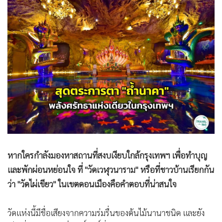
•
Good health & Well-being
•
Green Innovation & SD
•
Management & HR
•
MGR Live
•
Infographic
•
การเมือง
•
ท่องเที่ยว
•
กีฬา
•
ต่างประเทศ
•
Special Scoop
•
เศรษฐกิจ-ธุรกิจ
หากใครกำลังมองหาสถานที่สงบเงียบใกล้กรุงเทพฯ เพื่อทำบุญ
•
จีน
และพักผ่อนหย่อนใจ ที่ "วัดเวฬุวนาราม" หรือที่ชาวบ้านเรียกกัน
ว่า "วัดไผ่เขียว" ในเขตดอนเมืองคือคำตอบที่น่าสนใจ
•
ชุมชน-คุณภาพชีวิต
•
อาชญากรรม
วัดแห่งนี้มีชื่อเสียงจากความร่มรื่นของต้นไม้นานาชนิด และยัง
•
Motoring