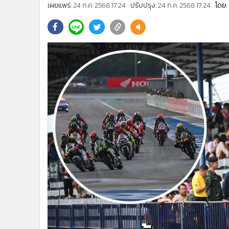
•
Management & HR
เผยแพร่:
24 ก.ค. 2568 17:24
ปรับปรุง:
24 ก.ค. 2568 17:24
โดย:
•
MGR Live
•
Infographic
•
การเมือง
•
ท่องเที่ยว
•
กีฬา
•
ต่างประเทศ
•
Special Scoop
•
เศรษฐกิจ-ธุรกิจ
•
จีน
•
ชุมชน-คุณภาพชีวิต
•
อาชญากรรม
•
Motoring
•
เกม
•
วิทยาศาสตร์
•
SMEs
•
หุ้น