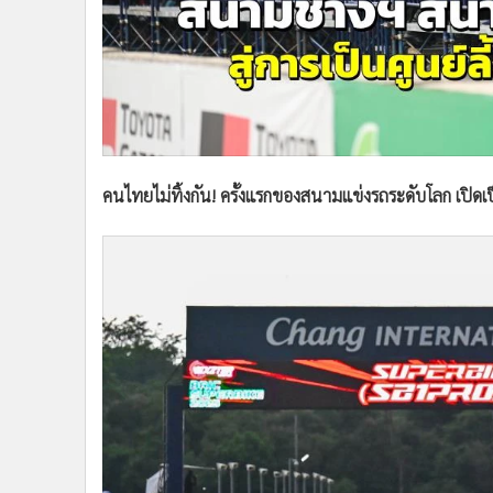
•
อินโดจีน
•
กองทุนรวม
•
Celeb Online
•
Factcheck
•
ญี่ปุ่น
•
News1
คนไทยไม่ทิ้งกัน! ครั้งแรกของสนามแข่งรถระดับโลก เปิดเป
•
Gotomanager