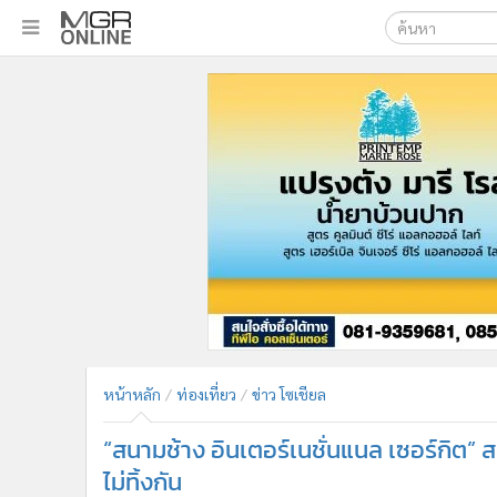
เลือกเครื่องมือท
•
หน้าหลัก
ค้นหา
•
ทันเหตุการณ์
Google
•
ภาคใต้
•
ภูมิภาค
MGR Onl
•
Online Section
ค้นหาขั
•
บันเทิง
•
ผู้จัดการรายวัน
•
คอลัมนิสต์
•
ละคร
•
CbizReview
•
Cyber BIZ
หน้าหลัก
ท่องเที่ยว
ข่าว โซเชียล
•
ผู้จัดกวน
“สนามช้าง อินเตอร์เนชั่นแนล เซอร์กิต” ส
•
Good health & Well-being
•
Green Innovation & SD
ไม่ทิ้งกัน