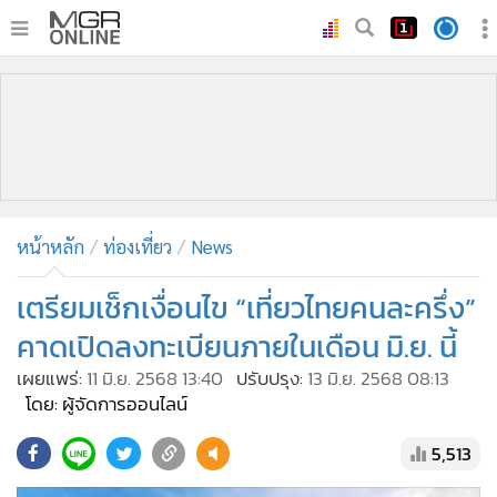
•
หน้าหลัก
•
ทันเหตุการณ์
•
ภาคใต้
•
ภูมิภาค
•
Online Section
หน้าหลัก
ท่องเที่ยว
News
•
บันเทิง
•
ผู้จัดการรายวัน
เตรียมเช็กเงื่อนไข “เที่ยวไทยคนละครึ่ง”
•
คอลัมนิสต์
คาดเปิดลงทะเบียนภายในเดือน มิ.ย. นี้
•
ละคร
เผยแพร่:
11 มิ.ย. 2568 13:40
ปรับปรุง:
13 มิ.ย. 2568 08:13
•
CbizReview
โดย: ผู้จัดการออนไลน์
•
Cyber BIZ
5,513
•
ผู้จัดกวน