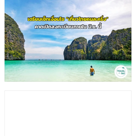
•
Good health & Well-being
•
Green Innovation & SD
•
Management & HR
•
MGR Live
•
Infographic
•
การเมือง
•
ท่องเที่ยว
•
กีฬา
•
ต่างประเทศ
•
Special Scoop
•
เศรษฐกิจ-ธุรกิจ
•
จีน
•
ชุมชน-คุณภาพชีวิต
•
อาชญากรรม
•
Motoring