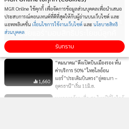
โดยคาดว่าจะลงทะเบียนได้ภายในเดือน มิถุนายน 2568
MGR Online ใช้คุกกี้ เพื่อจัดการข้อมูลส่วนบุคคลเพื่อนำเสนอ
1. เว็บไซต์การท่องเที่ยวแห่งประเทศไทย (ททท.)
ประสบการณ์คอนเทนต์ที่ดีที่สุดให้กับผู้อ่านบนเว็บไซต์ และ
2. แอปพลิเคชันของ ททท. (รายละเอียดจะประกาศอีกครั้ง)
171
แอพพลิเคชั่น
เงื่อนไขการใช้งานเว็บไซต์
และ
นโยบายสิทธิ
สำหรับผู้ประกอบการ อาทิ โรงแรม ร้านอาหาร ร้านของฝาก
“นครชัยแอร์“มอบสิทธิประโยชน์ลูกค้
ส่วนบุคคล
ฯลฯ ก็สามารถลงทะเบียนเข้าร่วมโครงการผ่านช่องทางเดียวกัน
กระตุ้นเที่ยวเมืองรอง กับททท.
ได้
รับทราบ
อย่างไรก็ตาม โครงการอยู่ระหว่างเสนอ ครม. เพื่ออนุมัติงบ
“คมนาคม”ดึงเปิดบินเมืองรอง หั่น
ประมาณ 1,780 ล้านบาท โดยคาดว่าจะดำเนินการแล้วเสร็จทัน
ค่าบริการ 50%”ไทยไลอ้อน
แอร์”ประเดิมบินตรง”อู่ตะเภา –
ภายในเดือน มิ.ย.นี้ และเริ่มให้ประชาชนใช้สิทธิได้จริงในเดือน
1,660
อุดรธานี”เริ่ม 11มิ.ย.
ก.ค. หากมีความคืบหน้าจะรายงานให้ทราบต่อไป.
ม.หอการค้าฯ เชื่อ ศก.ไทยปีนี้โตใกล้
สามารถส่งข้อมูลข่าวสารด้านการท่องเที่ยว-อาหารมาได้ที่ อีเมล์
2% ดอกเบี้ย กนง.ยังลดได้อีก 2 ครั้ง
travel_astvmgr@hotmail.com หรือ ชมคลิปต่าง ๆ ได้ที่
แสดงเพิ่มเติม
148
Youtube :Travel MGR
และ
Instagram : @travelfoodonline
และ
TikTok : @travelfoodonline