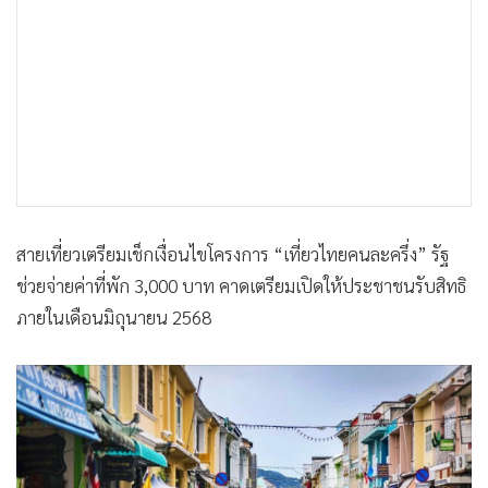
•
เกม
•
วิทยาศาสตร์
•
SMEs
•
หุ้น
•
อินโดจีน
•
กองทุนรวม
•
Celeb Online
สายเที่ยวเตรียมเช็กเงื่อนไขโครงการ “เที่ยวไทยคนละครึ่ง” รัฐ
•
Factcheck
ช่วยจ่ายค่าที่พัก 3,000 บาท คาดเตรียมเปิดให้ประชาชนรับสิทธิ
•
ญี่ปุ่น
ภายในเดือนมิถุนายน 2568
•
News1
•
Gotomanager