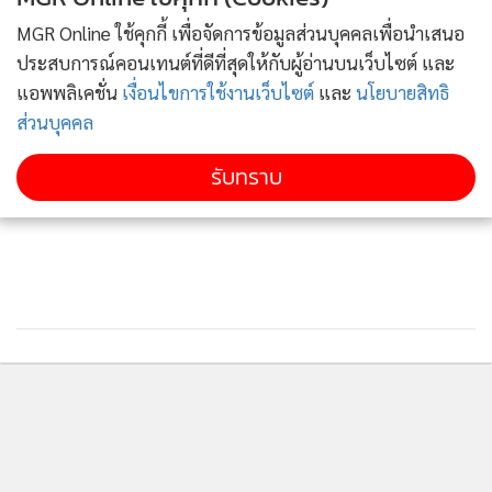
3
กระดาษสู่แหล่งเที่ยวสุดอาร์ตแห่งไต้หวัน
MGR Online ใช้คุกกี้ เพื่อจัดการข้อมูลส่วนบุคคลเพื่อนำเสนอ
ประสบการณ์คอนเทนต์ที่ดีที่สุดให้กับผู้อ่านบนเว็บไซต์ และ
“หมู่เกาะเคปเวิร์ด" (Cape Verde) ดินแดนงามกลาง
4
แอพพลิเคชั่น
เงื่อนไขการใช้งานเว็บไซต์
และ
นโยบายสิทธิ
มหาสมุทรแอตแลนติก
ส่วนบุคคล
ข่าวอื่นในหมวด
รับทราบ
ชายหาดทะเลหยินหยาง
ชายหาดไว่อ้าว (Wai’ao)
หาดทรายกว้างเป็นทรายสีเทาละเอียดมีทัศนียภาพสุดตื่นตาด้วย
เกาะขนาดมหึมาตระหง่านอยู่เบื้องหน้า นั่นคือ “เกาะกุยซาน”
(Guishan) หรือเกาะเต่า เกาะที่ใหญ่ที่สุดของเมืองอี๋หลาน ด้วย
ลักษณะที่คล้ายกับเต่าทะเล ซึ่งเป็นหนึ่งในสัญลักษณ์ธรรมชาติ
สุดยิ่งใหญ่คู่เมือง