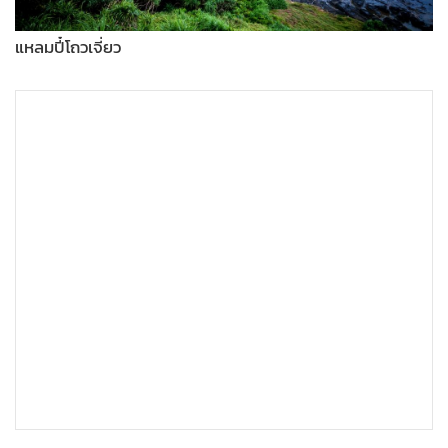
แหลมปี๋โถวเจี่ยว