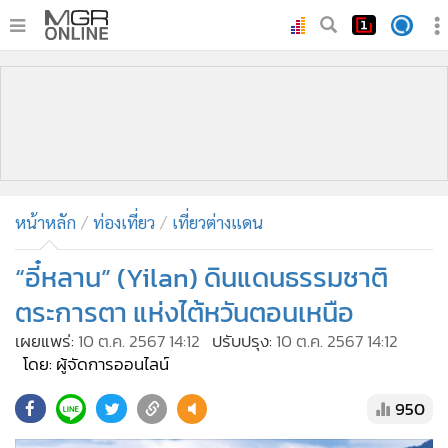
•
หน้าหลัก
•
ทันเหตุการณ์
•
ภาคใต้
•
ภูมิภาค
•
Online Section
หน้าหลัก
ท่องเที่ยว
เที่ยวต่างแดน
•
บันเทิง
•
ผู้จัดการรายวัน
“อี๋หลาน” (Yilan) ดินแดนธรรมชาติ
•
คอลัมนิสต์
ตระการตา แห่งไต้หวันตอนเหนือ
•
ละคร
เผยแพร่:
10 ต.ค. 2567 14:12
ปรับปรุง:
10 ต.ค. 2567 14:12
•
CbizReview
โดย: ผู้จัดการออนไลน์
•
Cyber BIZ
950
•
ผู้จัดกวน