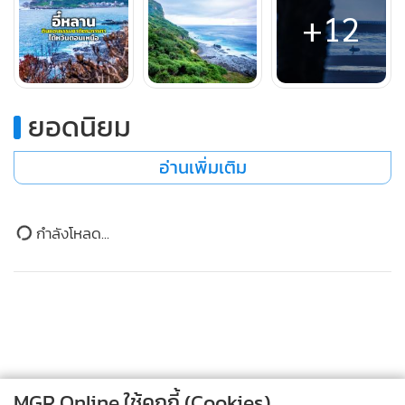
+12
ยอดนิยม
ศาลาจุดพักถ่ายรูป ที่แหลมปี๋โถวเจี่ยว
อ่านเพิ่มเติม
นอกจากนี้ ก่อนไปถึงแหลมปี๋โถวเจี่ยว มีจุดชมทิวทัศน์บริเวณ
“ชายหาดทะเลหยินหยาง"
ริมทางหลวงจังหวัดหมายเลข 2 ซึ่ง
เป็นถนนเส้นตรงยาว ที่มีจุดถ่ายภาพริมถนน แวะชมคลื่นยักษ์
ข่าวในหมวดล่าสุด
ถาโถมกระทบแนวบล็อกคอนกรีตริมฝั่งเป็นภาพที่ดูน่าตื่นตาตื่น
ใจ
จอร์เจีย: รอยต่อยุโรป-เอเชีย ดินแดนงามแห่งเทือกเขา
1
คอเคซัส
2
MGR Online ใช้คุกกี้ (Cookies)
อุทยานวัฒนธรรมและความสร้างสรรค์จงซิ่ง จากโรงงาน