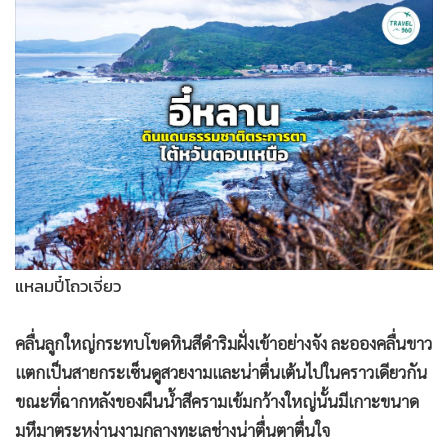
•
Good health & Well-being
•
Green Innovation & SD
•
Management & HR
•
MGR Live
•
Infographic
•
การเมือง
•
ท่องเที่ยว
•
กีฬา
•
ต่างประเทศ
•
Special Scoop
แหลมปี๋โถวเจี่ยว
•
เศรษฐกิจ-ธุรกิจ
•
จีน
คลื่นลูกใหญ่กระทบโขดหินสีดำริมฝั่งเข้าอย่างจัง ละอองคลื่นขาว
•
ชุมชน-คุณภาพชีวิต
แตกเป็นสายกระเซ็นดูสวยงามและน่าตื่นเต้นไปในคราวเดียวกัน
ขณะที่ฉากหลังของผืนน้ำสีครามเข้มกว้างใหญ่นั้นมีเกาะขนาด
•
อาชญากรรม
มหึมาตระหง่านงามกลางทะเลช่างน่าตื่นตาตื่นใจ
•
Motoring