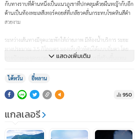
กับทางราบที่ด้านหนึ่งเป็นแนวภูเขาที่ปกคลุมด้วยผืนหญ้ากับอีก
ด้านเป็นท้องทะเลสีเทอร์คอยส์ที่เกลียวคลื่นกระทบโขดหินสีดำ
สวยงาม
ระหว่างเส้นทางมีจุดแวะพักให้ถ่ายภาพ มีห้องน้ำบริการ ระยะ
ทางประมาณ 3.5 กิโลเมตร มองเห็นทิวทัศน์ได้แบบอิ่มตา โดย
แสดงเพิ่มเติม
อาจปักหมุดจุดหมายปลายทางไว้ที่ประภาคารที่สร้างขึ้นแทน
ประภาคารหลังเดิมที่ถูกทำลายในช่วงสงครามโลกครั้งที่ 2 ซึ่งตั้ง
อยู่บนเนินเขา
ไต้หวัน
อี๋หลาน
950
แกลเลอรี