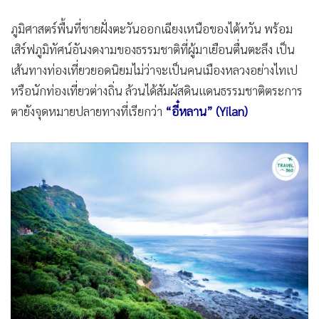
•
เกม
ภูมิศาสตร์พื้นที่ชายฝั่งตะวันออกเฉียงเหนือของไต้หวัน พร้อม
•
วิทยาศาสตร์
เสิร์ฟภูมิทัศน์อันงดงามของธรรมชาติที่ผู้มาเยือนตื่นตะลึง เป็น
•
SMEs
เส้นทางท่องเที่ยวยอดนิยมไม่ว่าจะเป็นคนเมืองหลวงอย่างไทเป
•
หุ้น
หรือนักท่องเที่ยวต่างถิ่น ล้วนได้สัมผัสดินแดนธรรมชาติตระการ
•
อินโดจีน
ตายังจุดหมายปลายทางที่เรียกว่า
“อี๋หลาน” (Yilan)
•
กองทุนรวม
•
Celeb Online
•
Factcheck
•
ญี่ปุ่น
•
News1
•
Gotomanager