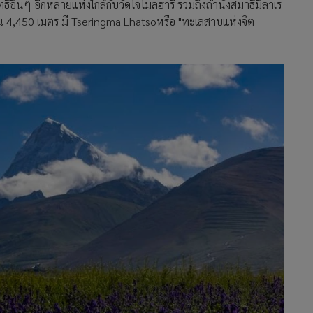
ิทธิ์อื่นๆ อีกหลายแห่งใกล้กับวัดโจโมลฮารี รวมถึงถ้ำนั่งสมาธิมิลาเร
ณ 4,450 เมตร มี Tseringma Lhatsoหรือ "ทะเลสาบแห่งจิต