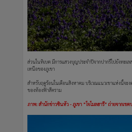
ส่วนในทิเบต มีการแสวงบุญประจำปีจากปากรีไปยังทะเลสาบศ
เหนือของภูเขา
สำหรับฤดูร้อนในเดือนสิงหาคม บริเวณแนวเขาแห่งนี้จะง
ของท้องฟ้าสีคราม
ภาพ: สำนักข่าวซินหัว - ภูเขา “โจโมลฮารี” ถ่ายจากเขต