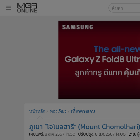
เลือกเครื่องมือท
•
หน้าหลัก
ค้นหา
•
ทันเหตุการณ์
Google
•
ภาคใต้
•
ภูมิภาค
MGR Onl
•
Online Section
ค้นหาขั
•
บันเทิง
•
ผู้จัดการรายวัน
•
คอลัมนิสต์
•
ละคร
•
CbizReview
•
Cyber BIZ
หน้าหลัก
ท่องเที่ยว
เที่ยวต่างแดน
•
ผู้จัดกวน
ภูเขา “โจโมลฮารี” (Mount Chomolhari)
•
Good health & Well-being
•
Green Innovation & SD
เผยแพร่:
8 ส.ค. 2567 14:00
ปรับปรุง:
8 ส.ค. 2567 14:00
โดย: ผ