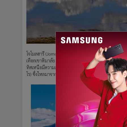
•
อินโดจีน
•
กองทุนรวม
•
Celeb Online
•
Factcheck
•
ญี่ปุ่น
•
News1
•
Gotomanager
โจโมลฮารี (Jomolhari หรือ Chomolhari) บางครั้งเรียกว
เทือกเขาหิมาลัย คร่อมพรมแดนระหว่างเขต Yadong ขอ
ทิศเหนือมีความสูงกว่า 2,700 เมตร ลักษณะแบบที่ราบแห้ง
โร) ซึ่งไหลมาจากทิศใต้ และแม่น้ำอาโมชูซึ่งไหลมาจากท