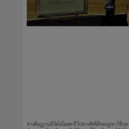
ทางฝั่งภูฏานมีวัดโจโมลฮารี ไปทางทิศใต้ของภูเขา ใช้