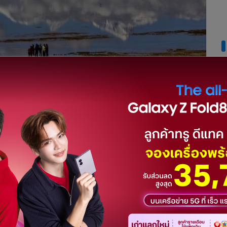
่า "เจ้าสาวของ Kangchenjunga" หรือภูเขาเทพธิดา เป็นภูเขาใน
งทิเบต ประเทศจีน และเขต Thimphu ของประเทศภูฏาน ทางด้าน
แล้ง โดยภูเขาแห่งนี้เป็นแหล่งกำเนิดของแม่น้ำปาโรชู (แม่น้ำปา
างด้านเหนือ