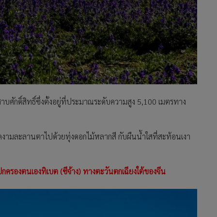
ักดิ์สิทธิ์ซึ่งตั้งอยู่ที่ประมาณระดับความสูง 5,100 เมตรทาง
ดงามละลานตาไปด้วยทุ่งดอกไม้หลากสี กับผืนน้ำใสที่สะท้อนเงา
ปกครองตนเองทิเบต (ซีจ้าง) ทางตะวันตกเฉียงใต้ของจีน