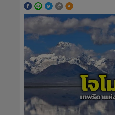
•
Management & HR
•
MGR Live
•
Infographic
•
การเมือง
•
ท่องเที่ยว
•
กีฬา
•
ต่างประเทศ
•
Special Scoop
•
เศรษฐกิจ-ธุรกิจ
•
จีน
•
ชุมชน-คุณภาพชีวิต
•
อาชญากรรม
•
Motoring
•
เกม
•
วิทยาศาสตร์
•
SMEs
•
หุ้น