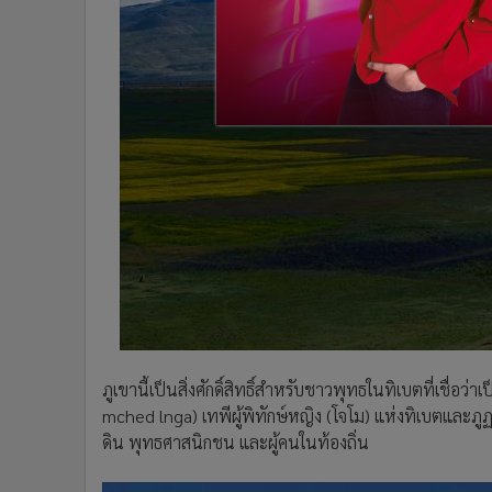
ภูเขานี้เป็นสิ่งศักดิ์สิทธิ์สำหรับชาวพุทธในทิเบตที่เชื่อว
mched lnga) เทพีผู้พิทักษ์หญิง (โจโม) แห่งทิเบตและภู
ดิน พุทธศาสนิกชน และผู้คนในท้องถิ่น