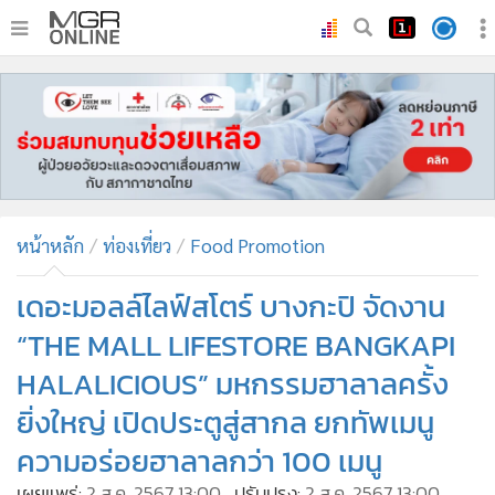
•
หน้าหลัก
•
ทันเหตุการณ์
•
ภาคใต้
•
ภูมิภาค
•
Online Section
หน้าหลัก
ท่องเที่ยว
Food Promotion
•
บันเทิง
•
ผู้จัดการรายวัน
เดอะมอลล์ไลฟ์สโตร์ บางกะปิ จัดงาน
•
คอลัมนิสต์
“THE MALL LIFESTORE BANGKAPI
•
ละคร
HALALICIOUS” มหกรรมฮาลาลครั้ง
•
CbizReview
ยิ่งใหญ่ เปิดประตูสู่สากล ยกทัพเมนู
•
Cyber BIZ
ความอร่อยฮาลาลกว่า 100 เมนู
•
ผู้จัดกวน
เผยแพร่:
2 ส.ค. 2567 13:00
ปรับปรุง:
2 ส.ค. 2567 13:00