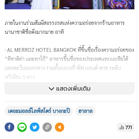
ภายในงานร่วมสัมผัสอรรถรสแห่งความอร่อยจากร้านอาหาร
นานาชาติชื่อดังมากมาย อาทิ
· AL MERROZ HOTEL BANGKOK ที่ขึ้นชื่อเรื่องความอร่อยของ
“คีซาดิย่า และทาโก้” อาหารขึ้นชื่อของประเทศแทบเอเชียใต้
และตะวันออกกลาง รวมทั้งเบเกอรี่ พัฟ แอนด์ พาย ระดับ
พรีเมียม 5 ดาว
แสดงเพิ่มเติม
· JUST SALT STEAK ร้านอาหารอิตาเลี่ยน - ไทยฟิวชั่น โดยมี
พิซซ่า นาโปลี พาสต้า และ สเต็กที่นำเนื้อวัว ลิ้นวัว ปรุงรสขึ้นทำ
เดอะมอลล์ไลฟ์สโตร์ บางกะปิ
ฮาลาล
เป็นเมนูต่างๆ เมนูไฮไลท์ “ลิ้นวัวย่าง” “ข้าวผัดมันเนื้อลิ้นวัว”
771
· BROTHERS'S KITCHEN ร้านอาหารและคาเฟ่ อิสลาม-จีน