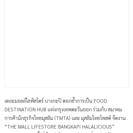
•
เกม
•
วิทยาศาสตร์
•
SMEs
•
หุ้น
•
อินโดจีน
•
กองทุนรวม
•
Celeb Online
•
Factcheck
•
ญี่ปุ่น
•
News1
•
Gotomanager
เดอะมอลล์ไลฟ์สโตร์ บางกะปิ ตอกย้ำการเป็น FOOD
DESTINATION HUB แห่งกรุงเทพตะวันออก ร่วมกับ สมาคม
การค้านักธุรกิจไทยมุสลิม (TMTA) และ มุสลิมไทยโพสต์ จัดงาน
“THE MALL LIFESTORE BANGKAPI HALALICIOUS”