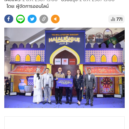
•
Good health & Well-being
โดย: ผู้จัดการออนไลน์
•
Green Innovation & SD
•
Management & HR
771
•
MGR Live
•
Infographic
•
การเมือง
•
ท่องเที่ยว
•
กีฬา
•
ต่างประเทศ
•
Special Scoop
•
เศรษฐกิจ-ธุรกิจ
•
จีน
•
ชุมชน-คุณภาพชีวิต
•
อาชญากรรม
•
Motoring