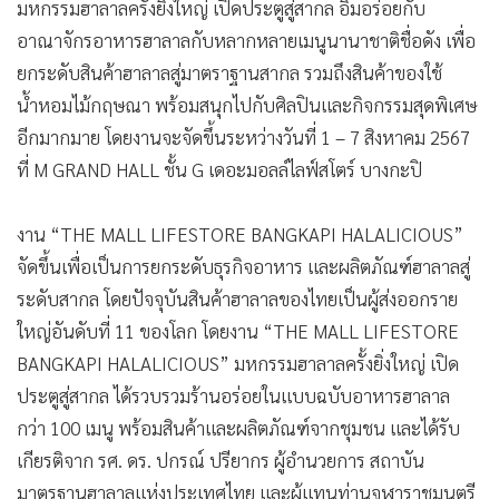
มหกรรมฮาลาลครั้งยิ่งใหญ่ เปิดประตูสู่สากล อิ่มอร่อยกับ
อาณาจักรอาหารฮาลาลกับหลากหลายเมนูนานาชาติชื่อดัง เพื่อ
ยกระดับสินค้าฮาลาลสู่มาตราฐานสากล รวมถึงสินค้าของใช้
น้ำหอมไม้กฤษณา พร้อมสนุกไปกับศิลปินและกิจกรรมสุดพิเศษ
อีกมากมาย โดยงานจะจัดขึ้นระหว่างวันที่ 1 – 7 สิงหาคม 2567
ที่ M GRAND HALL ชั้น G เดอะมอลล์ไลฟ์สโตร์ บางกะปิ
งาน “THE MALL LIFESTORE BANGKAPI HALALICIOUS”
จัดขึ้นเพื่อเป็นการยกระดับธุรกิจอาหาร และผลิตภัณฑ์ฮาลาลสู่
ระดับสากล โดยปัจจุบันสินค้าฮาลาลของไทยเป็นผู้ส่งออกราย
ใหญ่อันดับที่ 11 ของโลก โดยงาน “THE MALL LIFESTORE
BANGKAPI HALALICIOUS” มหกรรมฮาลาลครั้งยิ่งใหญ่ เปิด
ประตูสู่สากล ได้รวบรวมร้านอร่อยในแบบฉบับอาหารฮาลาล
กว่า 100 เมนู พร้อมสินค้าและผลิตภัณฑ์จากชุมชน และได้รับ
เกียรติจาก รศ. ดร. ปกรณ์ ปรียากร ผู้อำนวยการ สถาบัน
มาตรฐานฮาลาลแห่งประเทศไทย และผู้แทนท่านจุฬาราชมนตรี