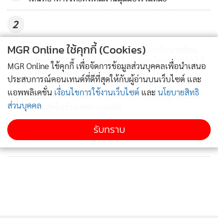
จากต่างประเทศเกรดพรีเมียม รวมถึงผลไม้แปรรูป มาตราฐานฮา
2
ลาล และอย.
MGR Online ใช้คุกกี้ (Cookies)
Bakery Hut ขนมไหว้พระจันทร์ ย่านบางรัก มาพร้อม
· PIZZA ROF BOY ร้านอาหารอิตาเลี่ยน-เม็กซิกันสไตล์ Halal
3
สูตรความอร่อยที่คิดแตกต่าง ไม่เหมือนใครกว่า 100 ไส้
โฮมเมดของเชฟชื่อดังอย่าง เชฟซัยยิดซูลกิฟลี ไซห์ฮามิ หรือ เชฟ
MGR Online ใช้คุกกี้ เพื่อจัดการข้อมูลส่วนบุคคลเพื่อนำเสนอ
มากที่สุดในไทย หาทานได้ที่นี่ที่เดียว
ประสบการณ์คอนเทนต์ที่ดีที่สุดให้กับผู้อ่านบนเว็บไซต์ และ
ยิส เป็นเชฟไทยมุสลิมเชื้อสายปากีสถาน ได้รับรางวัล
แอพพลิเคชั่น
เงื่อนไขการใช้งานเว็บไซต์
และ
นโยบายสิทธิ
Robinhood Awards ในปี 2024 สาขา แรงบัลดาลใจ โดยมีเมนู
"ขนมไหว้พระจันทร์" จากหลากหลายโรงแรม เติมเต็ม
4
ส่วนบุคคล
ความสุขในช่วงเทศกาลมงคล
ไฮไลท์ พิซซ่าเตาถ่านโฮมเมด และเมนูซิกเนเจอร์ของทางร้าน
“พิซซ่าโฮมเมดแป้งบางกรอบ” ชีสแน่นๆ หน้านุ่มๆ กลิ่นของ
รับทราบ
ข่าวอื่นในหมวด
แป้งที่หอมอร่อย ผสมผสานรสชาติของซอสที่จัดจ้าน ถูกปากคน
ไทย พร้อมด้วย เบอร์เกอร์ ทาโก้ เคซาดีญ่า พาสต้า ผักโขมอบชีส
และเครื่องดื่มอีกมากมาย
· ร้านข้าวมันไก่หอมฉุย ข้าวมันไก่สิงคโปร์ ไก่มีความฉ่ำนุ่ม หั่นชิ้น
หนาไม่ตบ ราดด้วยน้ำซีอิ๊วสไตล์สิงคโปร์มีความหอมเสริมรสชาติ