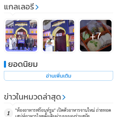
สไตล์ฮองกง ที่อัดแน่นไปด้วยเมนูคุณภาพ มีเมนูเป็ดและเกี๊ยว
แกลเลอรี
ทะเลดำเดือดเป็นเมนูเด็ดประจำร้าน รวมถึงขนมและเครื่องดื่มที่
เป็นเอกลักษณ์ไม่เหมือนใคร
· ร้านเนื้อแท้ ร้านเนื้อชื่อดังพร้อมเนื้อนำเข้า Black Angus 100
+7
% คุณภาพระดับพรีเมียม ในราคาจับต้องได้ โดย คุณโต วีรชน
ศรัทธายิ่ง อดีตนักร้องนำ SILLY FOOLS
ยอดนิยม
· AT HOME DELICIOUS HALAL CUISINE ร้านอาหารฮาลาล
อ่านเพิ่มเติม
โฮมเมดสไตล์ผู้ดีอังกฤษ เมนูอาหารสุดพรีเมี่ยมหาทานยาก บาง
เมนูต้องโทรสั่งล่วงหน้าก่อน 1 วัน เมนูไฮไลท์ BEEF
WELLINGTON, POT PIE, TIMBER RING
ข่าวในหมวดล่าสุด
· ออร์แกนิควา ไทยแลนด์ ฟาร์มผลไม้สดและผลไม้อบแห้ง เจ้า
"ห้องอาหารฟร้อนท์รูม" เปิดตัวอาหารจานใหม่ ถ่ายทอด
1
ใหญ่ของประเทศไทย มีผลไม้สด ทั้งในประเทศไทยและนำเข้า
เสน่ห์อาหารไทยดั้งเดิมผ่านมุมมองร่วมสมัย