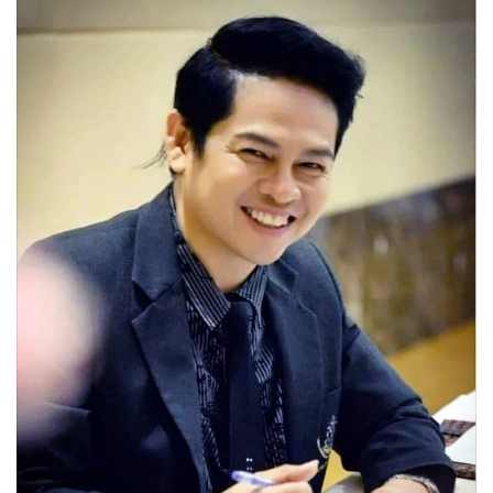
•
Good health & Well-being
•
Green Innovation & SD
•
Management & HR
•
MGR Live
•
Infographic
•
การเมือง
•
ท่องเที่ยว
•
กีฬา
•
ต่างประเทศ
•
Special Scoop
•
เศรษฐกิจ-ธุรกิจ
•
จีน
•
ชุมชน-คุณภาพชีวิต
•
อาชญากรรม
•
Motoring