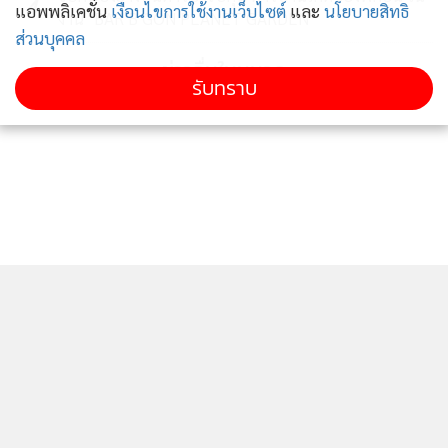
4
แอพพลิเคชั่น
เงื่อนไขการใช้งานเว็บไซต์
และ
นโยบายสิทธิ
งาน "BAR B GON PLANET GARDEN"
ส่วนบุคคล
ข่าวอื่นในหมวด
รับทราบ