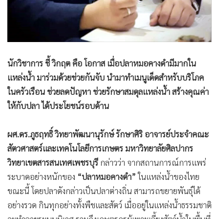
•
เกม
•
วิทยาศาสตร์
•
SMEs
•
หุ้น
นักวิชาการ ชี้ วิกฤต คือ โอกาส เมื่อปลาหมอคางดำมีมากใน
•
อินโดจีน
แหล่งน้ำ มาร่วมด้วยช่วยกันจับ นำมาทำเมนูเด็ดสำหรับบริโภค
•
กองทุนรวม
ในครัวเรือน ช่วยลดปัญหา ช่วยรักษาสมดุลแหล่งน้ำ สร้างคุณค่า
•
Celeb Online
ให้กับปลา ได้ประโยชน์รอบด้าน
•
Factcheck
•
ญี่ปุ่น
ผศ.ดร.ภูธฤทธิ์ วิทยาพัฒนานุรักษ์ รักษาศิริ อาจารย์ประจำคณะ
•
News1
สัตวศาสตร์และเทคโนโลยีการเกษตร มหาวิทยาลัยศิลปากร
•
Gotomanager
วิทยาเขตสารสนเทศเพชรบุรี
กล่าวว่า จากสถานการณ์การแพร่
ระบาดอย่างหนักของ
“ปลาหมอคางดำ”
ในแหล่งน้ำของไทย
ขณะนี้ โดยปลาดังกล่าวเป็นปลาต่างถิ่น สามารถขยายพันธุ์ได้
อย่างรวด กินทุกอย่างทั้งพืชและสัตว์ เมื่ออยู่ในแหล่งน้ำธรรมชาติ
จะทำลายระบบนิเวศ รวมถึงเกษตรกรผู้เพาะเลี้ยงสัตว์น้ำในพื้นที่