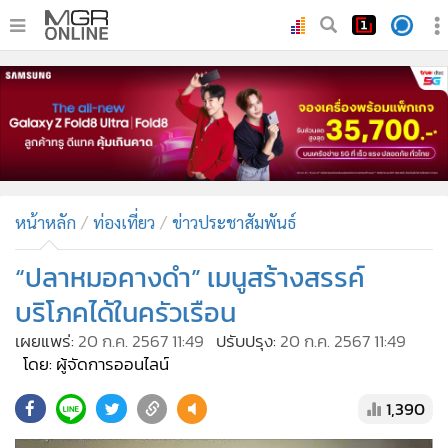
•
หน้าหลัก
•
ทันเหตุการณ์
•
ภาคใต้
•
ภูมิภาค
•
Online Section
หน้าหลัก
ท่องเที่ยว
ข่าวประชาสัมพันธ์
•
บันเทิง
•
ผู้จัดการรายวัน
“ปลาหมอคางดำ” เมนูสร้างสรรค์
•
คอลัมนิสต์
บริโภคได้ในครัวเรือน
•
ละคร
เผยแพร่:
20 ก.ค. 2567 11:49
ปรับปรุง:
20 ก.ค. 2567 11:49
•
CbizReview
โดย: ผู้จัดการออนไลน์
•
Cyber BIZ
1,390
•
ผู้จัดกวน