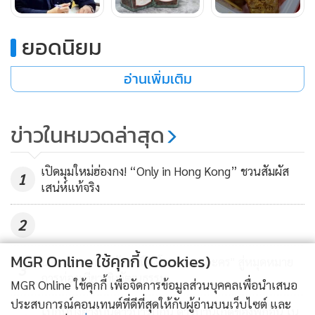
“ปลาหมอคางดำ”
แม้เป็นปลาต่างถิ่น แต่สามารถรับประทานได้
เหมือนปลาทั่วไป เป็นปลาตระกูลเดียวกันกับปลานิล มีคุณค่า
ยอดนิยม
ทางโภชนาการ โปรตีนและไขมันเทียบเท่ากับปลานิล โดยคุณค่า
ทางโภชนาการไม่น้อยหน้าปลาชนิดอื่น ใช้เป็นวัตถุดิบปรุง
อ่านเพิ่มเติม
อาหาร รังสรรค์ได้หลากหลายเมนู โดย มหาวิทยาลัยศิลปากร ได้
คิดริเริ่มและจัดทำแผนช่วยลดการแพร่ระบาดของปลาหมอคาง
ข่าวในหมวดล่าสุด
ดำตั้งแต่เริ่มพบการระบาดในแหล่งน้ำ ขณะเดียวกันยังช่วยเพิ่ม
รายได้ให้กับคนในพื้นที่ โดยร่วมกับสำนักงานสภาเกษตรกร
เปิดมุมใหม่ฮ่องกง! “Only in Hong Kong” ชวนสัมผัส
จังหวัดเพชรบุรี เผยแพร่องค์ความรู้ส่งเสริมการแปรรูปปลาหมอ
1
เสน่ห์แท้จริง
คางดำเพื่อเพิ่มมูลค่า รวมถึงทำงานวิจัยร่วมกันกับชุมชนเพื่อ
กำจัดปลาดังกล่าว โดยนำเอามาทำเป็นอาหาร ทำให้มีมูลค่าสูง
2
ขึ้น มีราคาเพิ่มขึ้น และมีประโยชน์กับประชาชน ซึ่งเป็นอีกวิธี
ช่วยควบคุมและลดปริมาณปลาหมอคางดำ
MGR Online ใช้คุกกี้ (Cookies)
นครนายกยกระดับ "เมืองโบราณดงละคร" สู่หมุดหมาย
3
การท่องเที่ยวเชิงวัฒนธรรม
MGR Online ใช้คุกกี้ เพื่อจัดการข้อมูลส่วนบุคคลเพื่อนำเสนอ
ประสบการณ์คอนเทนต์ที่ดีที่สุดให้กับผู้อ่านบนเว็บไซต์ และ
ไปกินปิ้งย่างบนดาวบาร์บีกุน ดาวบ้านเกิดของพี่ก้อน ใน