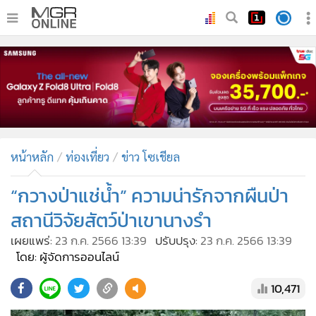
•
หน้าหลัก
•
ทันเหตุการณ์
•
ภาคใต้
•
ภูมิภาค
•
Online Section
หน้าหลัก
ท่องเที่ยว
ข่าว โซเชียล
•
บันเทิง
•
ผู้จัดการรายวัน
“กวางป่าแช่น้ำ” ความน่ารักจากผืนป่า
•
คอลัมนิสต์
สถานีวิจัยสัตว์ป่าเขานางรำ
•
ละคร
เผยแพร่:
23 ก.ค. 2566 13:39
ปรับปรุง:
23 ก.ค. 2566 13:39
•
CbizReview
โดย: ผู้จัดการออนไลน์
•
Cyber BIZ
10,471
•
ผู้จัดกวน