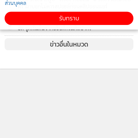
3
รวมถึงเพื่อบริหารความรู้ทางวิชาการให้ประชาชนเห็นความ
ส่วนบุคคล
ดรามาบอกไม่ควรสปอยล์ก่อนคลิปออนแอร์
สำคัญของทรัพยากรป่าไม้และสัตว์ป่า
รับทราบ
ไวรัล “อวดแมว” ในพิพิธภัณฑ์ไทย กำลังเป็นกระแสสุด
4
ฮิต จุดเริ่มต้นจากอธิบดีกรมศิลปากร
ลักษณะของพืชพรรณป่าไม้ มีทั้งป่าดิบเขา ป่าดงดิบชื้น พันธุ์ไม้
ที่สำคัญ เช่น ยางนา ยางกล่อง ตะเคียนทอง กระบาก เป็นต้น
ข่าวอื่นในหมวด
ป่าดงดิบแล้ง พันธุ์ไม้ที่สำคัญ เช่น ยางแดง สะเดาปัก ยางโอน กัด
ลิ้น ค้างคาว กระเบากัก เป็นต้น และป่าเต็งรัง พันธุ์ไม้ที่สำคัญ
เช่น เต็ง รัง เหียง พลวง เป็นต้น
ส่วนสัตว์ป่านั้น ถือเป็นแหล่งรวมของสัตว์ป่าเขตร้อนของทวีป
ติดตามข่าวสารผ่านทาง LINE
เอเชีย ไม่น้อยกว่า 712 ชนิด ทั้งสัตว์เลี้ยงลูกด้วยนม นก สัตว์เลื้อย
คลาน ปลาน้ำจืด ฯลฯ
MGR Online Application
เครดิตคลิป: สถานีวิจัยสัตว์ป่าเขานางรำ
สามารถส่งข้อมูลข่าวสารด้านการท่องเที่ยว-อาหารมาได้ที่ อีเมล์