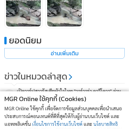
เครดิตคลิป: สถานีวิจัยสัตว์ป่าเขานางรำ
ยอดนิยม
ทั้งนี้ ข้อมูลของสถานีวิจัยสัตว์ป่าเขานางรำ ตั้งอยู่เชิงเขานางรำ
ภายในเขตรักษาพันธุ์สัตว์ป่าห้วยขาแข้ง ตำบลระบำ อำเภอ
อ่านเพิ่มเติม
ลานสัก จังหวัดอุทัยธานี ที่ระดับความสูง 460 เมตร จากระดับน้ำ
ทะเลปานกลาง มีสภาพเป็นภูเขาสลับซับซ้อนสลับกับที่ราบริม
ข่าวในหมวดล่าสุด
ห้วย ลำห้วยที่สำคัญ เช่น ลำห้วยสองทาง ลำห้วยช้างตาย ลำคลอง
คล้อ และห้วยเหลือง ภูเขาที่สำคัญ อยู่ทางตะวันออก ได้แก่ เขา
เขียว (สูง 1,347 เมตร) เขาสูง (สูง 1,554 เมตร)
เปิดวาร์ปสาวรัสเซียหัวใจไทย "วาร์วาร่า ดาวีโดวา" ล่าม
1
MGR Online ใช้คุกกี้ (Cookies)
อาสาในคดีสะเทือนขวัญที่พัทยา
นับเป็นแหล่งศึกษา รวบรวม แลกเปลี่ยนเทคนิค วิธีการศึกษาวิจัย
MGR Online ใช้คุกกี้ เพื่อจัดการข้อมูลส่วนบุคคลเพื่อนำเสนอ
2
ด้านสัตว์ป่าและสภาพแวดล้อมของสัตว์ป่า และเก็บรวบรวม
ประสบการณ์คอนเทนต์ที่ดีที่สุดให้กับผู้อ่านบนเว็บไซต์ และ
ข้อมูลพื้นฐานสภาพแวดล้อมของสัตว์ป่าที่จำเป็นอย่างต่อเนื่อง
แอพพลิเคชั่น
เงื่อนไขการใช้งานเว็บไซต์
และ
นโยบายสิทธิ
อช.ตาดโตน ลงรูป “พี่จอง-คัลแลน” มาเที่ยว แฟนคลับ