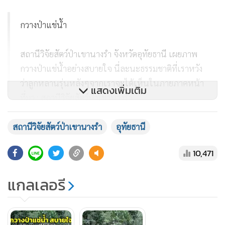
กวางป่าแช่น้ำ
สถานีวิจัยสัตว์ป่าเขานางรำ จังหวัดอุทัยธานี เผยภาพ
กวางป่าแช่น้ำอย่างสบายใจ นี่ละนะธรรมชาติที่เราหวัง
ว่าลูกหลานรุ่นหลังๆจากเราจะได้เห็นในภายภาคหน้า
แสดงเพิ่มเติม
ที่มา : สถานีวิจัยสัตว์ป่าเขานางรำ
pic.twitter.com/yY7ffiFlxh
— Forest for Wildlife ป่า
เพื่อสัตว์ป่า (@DNPnews_)
July 23, 2023
สถานีวิจัยสัตว์ป่าเขานางรำ
อุทัยธานี
10,471
แกลเลอรี