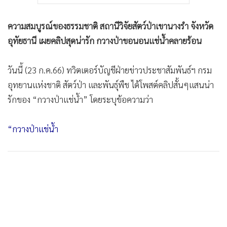
ความสมบูรณ์ของธรรมชาติ สถานีวิจัยสัตว์ป่าเขานางรำ จังหวัด
อุทัยธานี เผยคลิปสุดน่ารัก กวางป่าขอนอนแช่น้ำคลายร้อน
วันนี้ (23 ก.ค.66) ทวิตเตอร์บัญชีฝ่ายข่าวประชาสัมพันธ์ฯ กรม
อุทยานแห่งชาติ สัตว์ป่า และพันธุ์พืช ได้โพสต์คลิปสั้นๆแสนน่า
รักของ “กวางป่าแช่น้ำ” โดยระบุข้อความว่า
“กวางป่าแช่น้ำ