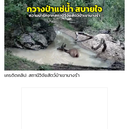
•
Good health & Well-being
•
Green Innovation & SD
•
Management & HR
•
MGR Live
•
Infographic
•
การเมือง
•
ท่องเที่ยว
•
กีฬา
•
ต่างประเทศ
เครดิตคลิป: สถานีวิจัยสัตว์ป่าเขานางรำ
•
Special Scoop
•
เศรษฐกิจ-ธุรกิจ
•
จีน
•
ชุมชน-คุณภาพชีวิต
•
อาชญากรรม
•
Motoring