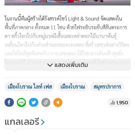
ในงานนี้ทีมผู้สร้างได้รังสรรค์โชว์ Light & Sound จัดแสดงใน
พื้นที่ภาคกลาง ทั้งหมด 11 โซน ด้วยไฟระยิบระยับสีสันตระการ
ตา พริ้วไหวไปกับหมู่มวลผีเสื้อและเหล่าดอกไม้นานาพันธุ์
เคลื่อนไหวไปกับท่วงทำนองของบทเพลง ที่สร้างสรรค์อย่างวิจิตร
และไฮไลท์สุดพิเศษกับ การแสดงดอกไม้ไฟกลางท้องฟ้าสุดยิ่ง
ใหญ่แห่งปี ท่ามกลางบรรยากาศโดยรอบพระที่นั่งสรรเพชญมหา
แสดงเพิ่มเติม
ปราสาท ในวันที่ 1,8,13-15 เมษายน 2566 นอกจากนี้
เพลิดเพลินไปกับร้านอาหารชื่อดัง ที่ยกทัพความอร่อยสุดเอ็กซ์
เมืองโบราณ ไลท์ เฟส
เมืองโบราณ
สมุทรปราการ
คลูซีฟที่คัดสรรเมนูเด็ดสุดฟินจากร้านดังกว่า 20 ร้าน การัน
ตีความอร่อยด้วยรีวิวและรางวัลมากมาย ครัวคุณต๋อย เชลล์ชวน
1,950
ชิม และ Wongnai ครั้งแรกที่ เมืองโบราณ ไลท์เฟส
แกลเลอรี