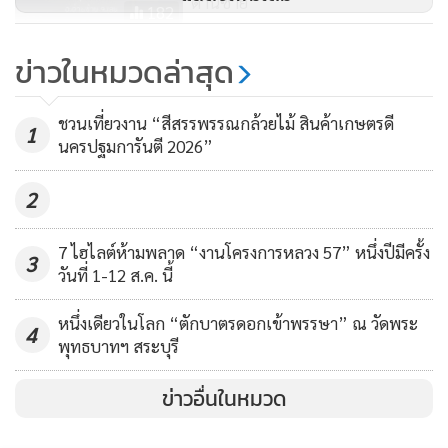
ด่านซ้าย
182
1 ปีมีครั้ง! ปรากฏการณ์พระอาทิตย์
ข่าวในหมวดล่าสุด
ลอดซุ้มประตู "ปราสาทสด๊กก๊อกธม"
22 มี.ค. นี้
588
ชวนเที่ยวงาน “สีสรรพรรณกล้วยไม้ สินค้าเกษตรดี
1
นครปฐมการันตี 2026”
2
7 ไฮไลต์ห้ามพลาด “งานโครงการหลวง 57” หนึ่งปีมีครั้ง
3
วันที่ 1-12 ส.ค. นี้
หนึ่งเดียวในโลก “ตักบาตรดอกเข้าพรรษา” ณ วัดพระ
4
พุทธบาทฯ สระบุรี
ข่าวอื่นในหมวด