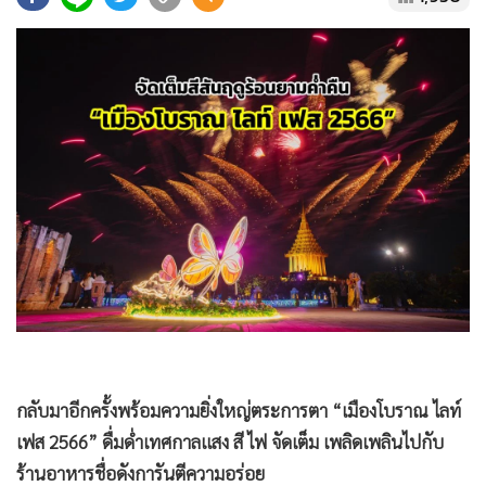
•
Good health & Well-being
•
Green Innovation & SD
•
Management & HR
•
MGR Live
•
Infographic
•
การเมือง
•
ท่องเที่ยว
•
กีฬา
•
ต่างประเทศ
•
Special Scoop
•
เศรษฐกิจ-ธุรกิจ
•
จีน
•
ชุมชน-คุณภาพชีวิต
กลับมาอีกครั้งพร้อมความยิ่งใหญ่ตระการตา “เมืองโบราณ ไลท์
•
อาชญากรรม
เฟส 2566” ดื่มด่ำเทศกาลแสง สี ไฟ จัดเต็ม เพลิดเพลินไปกับ
•
Motoring
ร้านอาหารชื่อดังการันตีความอร่อย