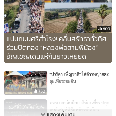
ได้ที่ Facebook Page: Village of Illumination
600
แน่นถนนศรีสำโรง! คลื่นศรัทธาทั่วทิศ
ร่วมปิดทอง “หลวงพ่อสามพี่น้อง”
อัญเชิญเดินแห่กันยาวเหยียด
"ปวริศา เพ็ญชาติ" ใส่อ๊าวหญ่ายตะ
ลุยเที่ยวฮอยอัน
752
ททท.เลย จับมือภาคีท่องเที่ยว ปลุก
มนต์เสน่ห์พิธีแห่ข้าวพันก้อน
แสดงเพิ่มเติม