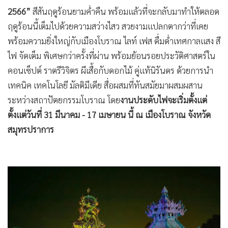
2566”
สีสันฤดูร้อนยามค่ำคืน พร้อมแล้วที่จะกลับมาทำให้ตลอด
ฤดูร้อนนี้เต็มไปด้วยความสว่างไสว สวยงามแปลกตากว่าที่เคย
พร้อมความยิ่งใหญ่กับเมืองโบราณ ไลท์ เฟส ดื่มด่ำเทศกาลแสง สี
ไฟ จัดเต็ม พิเศษกว่าครั้งที่ผ่าน พร้อมย้อนรอยประวัติศาสตร์ใน
คอนเซ็ปต์ ราตรีวิจิตร ผีเสื้อกับดอกไม้ คู่แท้นิรันดร ด้วยการนำ
เทคนิค เทคโนโลยี มัลติมีเดีย สื่อผสมที่ทันสมัยมาผสมผสาน
ระหว่างสถาปัตยกรรมโบราณ โดย
งานประดับไฟจะเริ่มตั้งแต่
ตั้งแต่วันที่ 31 มีนาคม - 17 เมษายน นี้ ณ เมืองโบราณ จังหวัด
สมุทรปราการ