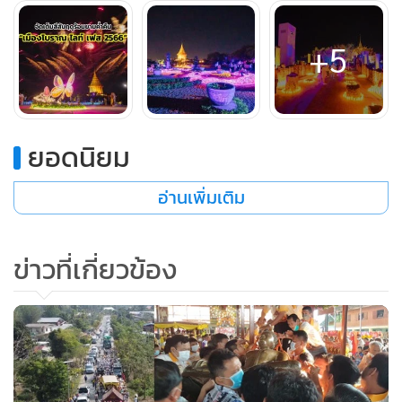
+5
ยอดนิยม
อ่านเพิ่มเติม
“เมืองโบราณ ไลท์ เฟส 2566”
เริ่มจัดแสดงตั้งแต่ 31 มีนาคม -
ข่าวที่เกี่ยวข้อง
17 เมษายน นี้ เวลา 17.30 น.-21.00 น. ณ เมืองโบราณ
จ.สมุทรปราการ บัตรผู้ใหญ่ราคา 250 บาท บัตรเด็ก (สูงไม่เกิน
110 ซม.) ราคา 170 บาท สำหรับเข้างานวันอาทิตย์-ศุกร์เท่านั้น
และสำหรับวันเสาร์ (การแสดงพลุ) บัตรผู้ใหญ่ราคา 350 บาท
บัตรเด็ก (สูงไม่เกิน 110 ซม.) ราคา 200 บาท ซื้อบัตรได้ที่หน้า
งานหรือเว็บไซต์ www.icvticket.com และติดตามข้อมูลข่าวสาร