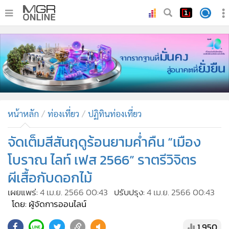
•
หน้าหลัก
•
ทันเหตุการณ์
•
ภาคใต้
•
ภูมิภาค
•
Online Section
หน้าหลัก
ท่องเที่ยว
ปฏิทินท่องเที่ยว
•
บันเทิง
•
ผู้จัดการรายวัน
จัดเต็มสีสันฤดูร้อนยามค่ำคืน “เมือง
•
คอลัมนิสต์
โบราณ ไลท์ เฟส 2566” ราตรีวิจิตร
•
ละคร
ผีเสื้อกับดอกไม้
•
CbizReview
เผยแพร่:
4 เม.ย. 2566 00:43
ปรับปรุง:
4 เม.ย. 2566 00:43
•
Cyber BIZ
โดย: ผู้จัดการออนไลน์
•
ผู้จัดกวน
1,950