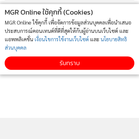
MGR Online ใช้คุกกี้ (Cookies)
MGR Online ใช้คุกกี้ เพื่อจัดการข้อมูลส่วนบุคคลเพื่อนำเสนอ
ประสบการณ์คอนเทนต์ที่ดีที่สุดให้กับผู้อ่านบนเว็บไซต์ และ
แอพพลิเคชั่น
เงื่อนไขการใช้งานเว็บไซต์
และ
นโยบายสิทธิ
สามารถส่งข้อมูลข่าวสารด้านการท่องเที่ยว-อาหารมาได้ที่ อีเมล์
ส่วนบุคคล
travel_astvmgr@hotmail.com หรือ ชมคลิปต่าง ๆ ได้ที่
รับทราบ
Youtube :Travel MGR
และ
Instagram : @travelfoodonline
และ
TikTok : @travelfoodonline