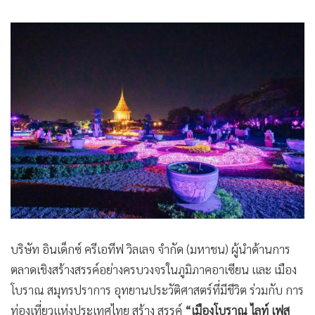
•
เกม
•
วิทยาศาสตร์
•
SMEs
•
หุ้น
•
อินโดจีน
•
กองทุนรวม
•
Celeb Online
•
Factcheck
•
ญี่ปุ่น
•
News1
•
Gotomanager
บริษัท อินเด็กซ์ ครีเอทีฟ วิลเลจ จำกัด (มหาชน) ผู้นำด้านการ
ตลาดเชิงสร้างสรรค์อย่างครบวงจรในภูมิภาคอาเซียน และ เมือง
โบราณ สมุทรปราการ อุทยานประวัติศาสตร์ที่มีชีวิต ร่วมกับ การ
ท่องเที่ยวแห่งประเทศไทย สร้าง สรรค์
“เมืองโบราณ ไลท์ เฟส