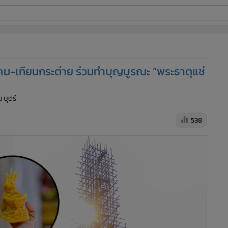
ี่ใช้
โคม-เทียนกระต่าย ร่วมทำบุญบูรณะ “พระธาตุแช่
ine
น บุตรี
้นสูง
538