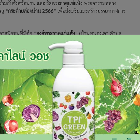
ร่วมกับจังหวัดน่าน และ วัดพระธาตุแช่แห้ง พระอารามหลวง
ปญ “
กระต่ายล่องน่าน 2566
” เพื่อส่งเสริมและสร้างบรรยากาศการ
ศาสนิกชนที่มีต่อ “
องค์พระธาตุแช่แห้ง
” (บ้านหนองเต่า ตำบล
ตัวคนเกิด “
ปีเถาะ
” หรือ “
ปีกระต่าย”
(ซึ่งเป็นปีนักษัตรของปี
งไหว้พระธาตุเจดีย์ตามปีเกิด 12 นักษัตร