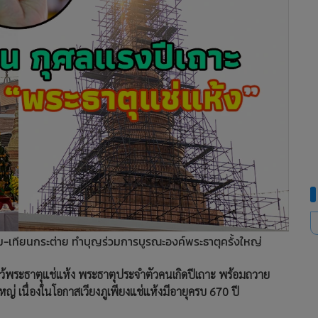
-เทียนกระต่าย ทำบุญร่วมการบูรณะองค์พระธาตุครั้งใหญ่
้พระธาตุแช่แห้ง พระธาตุประจำตัวคนเกิดปีเถาะ พร้อมถวาย
ญ่ เนื่องในโอกาสเวียงภูเพียงแช่แห้งมีอายุครบ 670 ปี