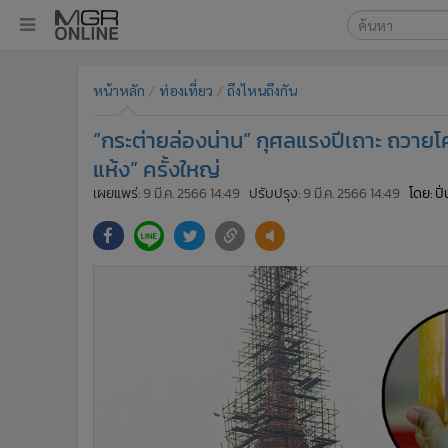
เลือกเครื่องมือท
•
หน้าหลัก
หน้าหลัก
ท่องเที่ยว
ถึงไหนถึงกัน
ค้นหา
•
ทันเหตุการณ์
Google
•
ภาคใต้
“กระต่ายล่องน่าน” กุศลแรงปีเถาะ ถวาย
•
ภูมิภาค
MGR Onl
แห้ง” ครั้งใหญ่
•
Online Section
เผยแพร่:
9 มี.ค. 2566 14:49
ปรับปรุง:
9 มี.ค. 2566 14:49
โดย: ปิ่
ค้นหาขั
•
บันเทิง
•
ผู้จัดการรายวัน
•
คอลัมนิสต์
•
ละคร
•
CbizReview
•
Cyber BIZ
•
ผู้จัดกวน
•
Good health & Well-being
•
Green Innovation & SD