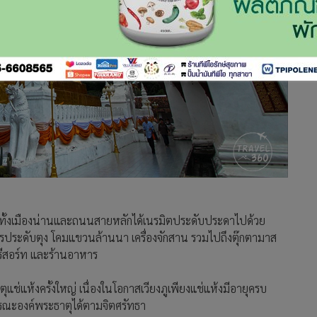
่งทั่วทั้งเมืองน่านและถนนสายหลักได้เนรมิตประดับประดาไปด้วย
ีการประดับตุง โคมแขวนล้านนา เครื่องจักสาน รวมไปถึงตุ๊กตามาส
 รีสอร์ท และร้านอาหาร
ช่แห้งครั้งใหญ่ เนื่องในโอกาสเวียงภูเพียงแช่แห้งมีอายุครบ
ณะองค์พระธาตุได้ตามจิตศรัทธา