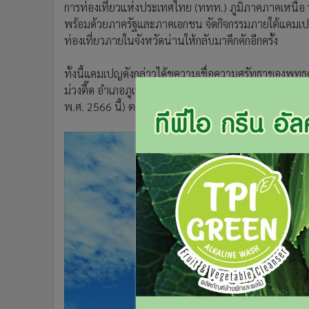
การท่องเที่ยวแห่งประเทศไทย (ททท.) ภูมิภาคภาคเหนือ 
•
อินโดจีน
พร้อมด้วยภาครัฐและภาคเอกชน จัดกิจกรรมภายใต้แคมเ
•
กองทุนรวม
ท่องเที่ยวภายในจังหวัดน่านให้กลับมาคึกคักอีกครั้ง
•
Celeb Online
•
Factcheck
ทั้งนี้แคมเปญดังกล่าวได้ชูความเชื่อความศรัทธาของพุทธ
•
ญี่ปุ่น
ม่วงตึ๊ด อำเภอภูเพียง จังหวัดน่าน) ที่เป็นพระธาตุประจำ
•
News1
พ.ศ. 2566 นี้) ตามคติความเชื่อของชาวล้านนาโบราณเรื่อ
•
Gotomanager