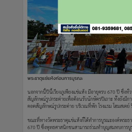
พระธาตุแช่แห้งก่อนการบูรณะ
นอกจากนี้ปีนี้เวียงภูเพียงแช่แห้ง มีอายุครบ 670 ปี ซึ
สัญลักษณ์รูปกระต่ายเพื่อต้อนรับนักษัตรปีเถาะ ทั้งยังม
คอตสัญลักษณ์รูปกระต่าย บริเวณที่พัก โรงแรม โฮมสเตย์
ขณะที่ทางวัดพระธาตุแช่แห้งก็ได้ทำการบูรณะองค์พระธาตุแ
670 ปี ซึ่งพุทธศาสนิกชนสามารถร่วมทำบุญสมทบการบูร