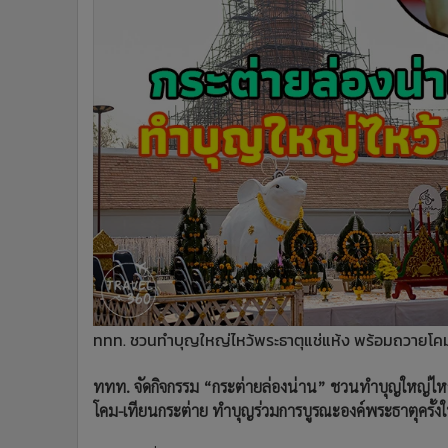
•
Management & HR
•
MGR Live
•
Infographic
•
การเมือง
•
ท่องเที่ยว
•
กีฬา
•
ต่างประเทศ
•
Special Scoop
•
เศรษฐกิจ-ธุรกิจ
•
จีน
•
ชุมชน-คุณภาพชีวิต
•
อาชญากรรม
•
Motoring
ททท. ชวนทำบุญใหญ่ไหว้พระธาตุแช่แห้ง พร้อมถวายโคม
•
เกม
•
วิทยาศาสตร์
ททท. จัดกิจกรรม “กระต่ายล่องน่าน” ชวนทำบุญใหญ่ไหว
โคม-เทียนกระต่าย ทำบุญร่วมการบูรณะองค์พระธาตุครั้งให
•
SMEs
•
หุ้น