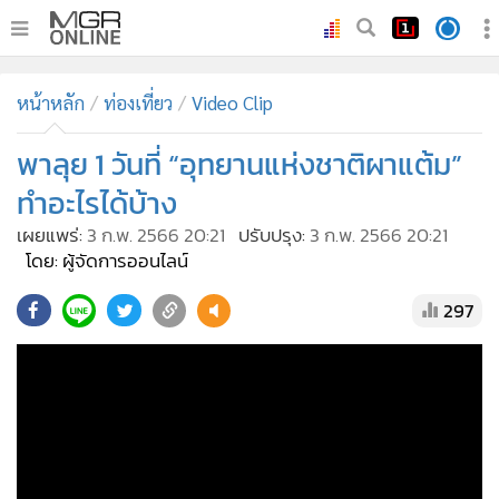
•
หน้าหลัก
หน้าหลัก
ท่องเที่ยว
Video Clip
•
ทันเหตุการณ์
•
พาลุย 1 วันที่ “อุทยานแห่งชาติผาแต้ม”
ภาคใต้
•
ภูมิภาค
ทำอะไรได้บ้าง
•
Online Section
เผยแพร่:
3 ก.พ. 2566 20:21
ปรับปรุง:
3 ก.พ. 2566 20:21
•
บันเทิง
โดย: ผู้จัดการออนไลน์
•
ผู้จัดการรายวัน
297
•
คอลัมนิสต์
•
ละคร
•
CbizReview
•
Cyber BIZ
•
ผู้จัดกวน