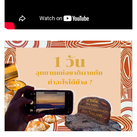
•
Good health & Well-being
•
Green Innovation & SD
•
Management & HR
•
MGR Live
•
Infographic
•
การเมือง
•
ท่องเที่ยว
•
กีฬา
•
ต่างประเทศ
•
Special Scoop
•
เศรษฐกิจ-ธุรกิจ
•
จีน
•
ชุมชน-คุณภาพชีวิต
•
อาชญากรรม
•
Motoring