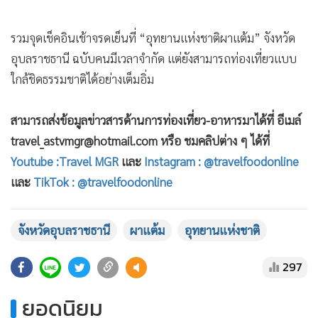
•
เกม
•
วิทยาศาสตร์
รวมจุดเช็คอินเช้าจรดเย็นที่ “อุทยานแห่งชาติผาแต้ม” จังหวัด
•
SMEs
อุบลราชธานี ฉบับคนมีเวลาจำกัด แต่ยังสามารถท่องเที่ยวแบบ
•
หุ้น
ใกล้ชิดธรรมชาติได้อย่างเต็มอิ่ม
•
อินโดจีน
สามารถส่งข้อมูลข่าวสารด้านการท่องเที่ยว-อาหารมาได้ที่ อีเมล์
•
กองทุนรวม
travel_astvmgr@hotmail.com หรือ ชมคลิปต่าง ๆ ได้ที่
•
Celeb Online
Youtube :Travel MGR
และ
Instagram : @travelfoodonline
•
Factcheck
และ
TikTok : @travelfoodonline
•
ญี่ปุ่น
•
News1
จังหวัดอุบลราชธานี
ผาแต้ม
อุทยานแห่งชาติ
•
Gotomanager
297
ยอดนิยม