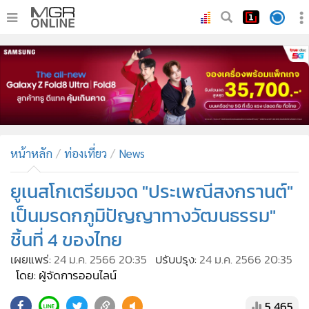
•
หน้าหลัก
•
ทันเหตุการณ์
•
ภาคใต้
•
ภูมิภาค
•
Online Section
หน้าหลัก
ท่องเที่ยว
News
•
บันเทิง
•
ผู้จัดการรายวัน
ยูเนสโกเตรียมจด "ประเพณีสงกรานต์"
•
คอลัมนิสต์
เป็นมรดกภูมิปัญญาทางวัฒนธรรม"
•
ละคร
ชิ้นที่ 4 ของไทย
•
CbizReview
เผยแพร่:
24 ม.ค. 2566 20:35
ปรับปรุง:
24 ม.ค. 2566 20:35
•
Cyber BIZ
โดย: ผู้จัดการออนไลน์
•
ผู้จัดกวน
5,465