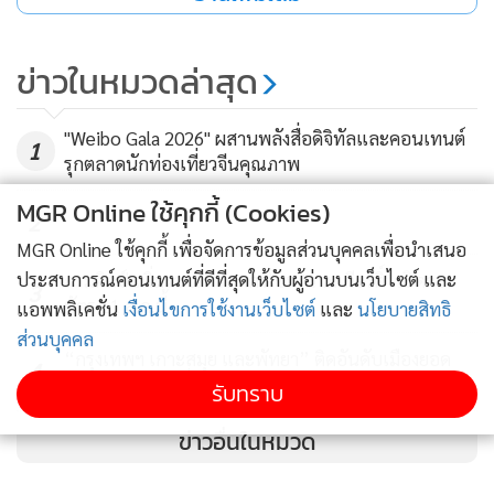
ข่าวในหมวดล่าสุด
"Weibo Gala 2026" ผสานพลังสื่อดิจิทัลและคอนเทนต์
1
รุกตลาดนักท่องเที่ยวจีนคุณภาพ
MGR Online ใช้คุกกี้ (Cookies)
2
MGR Online ใช้คุกกี้ เพื่อจัดการข้อมูลส่วนบุคคลเพื่อนำเสนอ
ขณะที่ "มรดกภูมิปัญญาทางวัฒนธรรม" ใช้เรียกเฉพาะหมวดหมู่
ประสบการณ์คอนเทนต์ที่ดีที่สุดให้กับผู้อ่านบนเว็บไซต์ และ
กรมศิลป์ เพิ่มรอบการแสดงโขน "รามเกียรติ์" เปิดจอง
3
ในวัฒนธรรมที่จับต้องไม่ได้ การปฏิบัติ การเป็นตัวแทน การ
บัตร 11 ส.ค.นี้
แอพพลิเคชั่น
เงื่อนไขการใช้งานเว็บไซต์
และ
นโยบายสิทธิ
แสดงออก ความรู้ ทักษะ ตลอดจนเครื่องมือ วัตถุ สิ่งประดิษฐ์
ส่วนบุคคล
และพื้นที่ทางวัฒนธรรมเกี่ยวข้องกับสิ่งเหล่านั้น ซึ่งชุมชน กลุ่ม
“กรุงเทพฯ เกาะสมุย และพัทยา” ติดอันดับเมืองยอด
4
นิยมช่วงฤดูร้อนที่ชาวยุโรปสนใจ
ชน และในบางกรณีปัจเจกบุคคลยอมรับว่า เป็นส่วนหนึ่งของ
รับทราบ
มรดกทางวัฒนธรรมของตน
ข่าวอื่นในหมวด