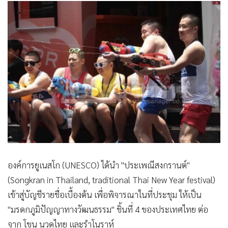
•
เกม
•
วิทยาศาสตร์
•
SMEs
•
หุ้น
•
อินโดจีน
•
กองทุนรวม
•
Celeb Online
•
Factcheck
•
ญี่ปุ่น
•
News1
องค์การยูเนสโก (UNESCO) ได้นำ "ประเพณีสงกรานต์"
•
Gotomanager
(Songkran in Thailand, traditional Thai New Year festival)
เข้าสู่บัญชีรายชื่อเบื้องต้น เพื่อพิจารณาในที่ประชุม ให้เป็น
"มรดกภูมิปัญญาทางวัฒนธรรม" ชิ้นที่ 4 ของประเทศไทย ต่อ
จาก โขน นวดไทย และรำโนราห์