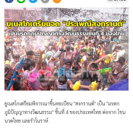
•
Good health & Well-being
•
Green Innovation & SD
•
Management & HR
•
MGR Live
•
Infographic
•
การเมือง
•
ท่องเที่ยว
•
กีฬา
•
ต่างประเทศ
•
Special Scoop
•
เศรษฐกิจ-ธุรกิจ
•
จีน
ยูเนสโกเตรียมพิจารณาขึ้นทะเบียน "สงกรานต์" เป็น "มรดก
•
ชุมชน-คุณภาพชีวิต
ภูมิปัญญาทางวัฒนธรรม" ชิ้นที่ 4 ของประเทศไทย ต่อจาก โขน
•
อาชญากรรม
นวดไทย และรำโนราห์
•
Motoring