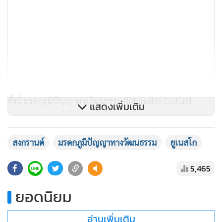
ทั้งนี้ มรดกภูมิปัญญาทางวัฒนธรรม (Intangible Cultural
แสดงเพิ่มเติม
Heritage - ICH) ไม่ใช่มรดกโลก (World Heritage site) แต่เทียบ
เท่า "มรดกโลก" เนื่องจากองค์การ UNESCO ได้ระบุไว้ว่า "มรดก
สงกรานต์
มรดกภูมิปัญญาทางวัฒนธรรม
ยูเนสโก
โลก" ใช้เรียกเฉพาะสถานที่เท่านั้น เช่น แหล่งโบราณคดี, อุทยาน
แห่งชาติ เป็นต้น
5,465
ยอดนิยม
อ่านเพิ่มเติม