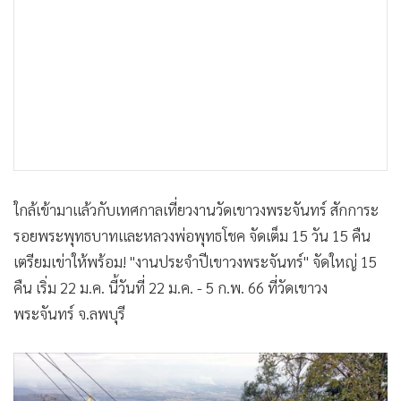
•
เกม
•
วิทยาศาสตร์
•
SMEs
•
หุ้น
•
อินโดจีน
•
กองทุนรวม
•
Celeb Online
•
Factcheck
ใกล้เข้ามาแล้วกับเทศกาลเที่ยวงานวัดเขาวงพระจันทร์ สักการะ
รอยพระพุทธบาทและหลวงพ่อพุทธโชค จัดเต็ม 15 วัน 15 คืน
•
ญี่ปุ่น
เตรียมเข่าให้พร้อม! "งานประจำปีเขาวงพระจันทร์" จัดใหญ่ 15
•
News1
คืน เริ่ม 22 ม.ค. นี้วันที่ 22 ม.ค. - 5 ก.พ. 66 ที่วัดเขาวง
•
Gotomanager
พระจันทร์ จ.ลพบุรี