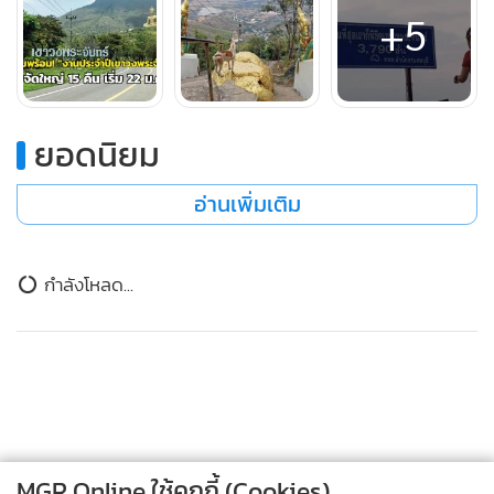
+5
✅ขอแจ้งให้ทราบว่า เปิดให้ขึ้นเขาทุกวัน ตลอด 24 ชม. และหาก
เดินทางมาช่วงเวลากลางคืน ***ต้องมีไฟฉายมาด้วย*** (ไฟ
บริเวณบันไดทางขึ้นจะไม่ได้เปิด มีสว่างบางจุดเท่านั้น)
ยอดนิยม
อ่านเพิ่มเติม
กำลังโหลด...
MGR Online ใช้คุกกี้ (Cookies)