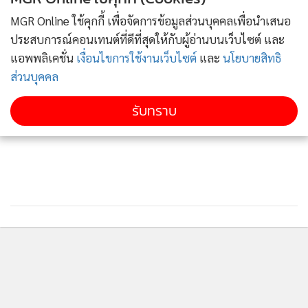
📌แนะนำเวลาขึ้นเขาฯ ❇️ ช่วงเช้า 05.00 น. ถึง 09.00 น. ❇️ ช่วง
MGR Online ใช้คุกกี้ เพื่อจัดการข้อมูลส่วนบุคคลเพื่อนำเสนอ
เย็น 16.00 น. ถึง 19.00 น. ✅ 📌📌📌 ขออภัยในความไม่สะดวก
ประสบการณ์คอนเทนต์ที่ดีที่สุดให้กับผู้อ่านบนเว็บไซต์ และ
แอพพลิเคชั่น
เงื่อนไขการใช้งานเว็บไซต์
และ
นโยบายสิทธิ
👌สุดท้ายนี้ กรุณา นำอุปกรณ์ต่างๆสำหรับขึ้นเขา และยาประจำ
ส่วนบุคคล
ตัวของท่าน เช่น ยาดม ยาลม ยาหม่อง และของจำเป็น อื่นๆ และ
ปฏิบัติตามมาตรการป้องกัน ( COVID-19 ) ด้วยเด้อฯ
รับทราบ
ติดตามข่าวสารผ่านทาง LINE