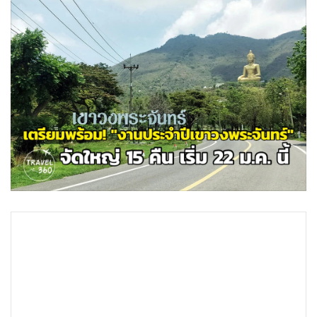
•
Good health & Well-being
•
Green Innovation & SD
•
Management & HR
•
MGR Live
•
Infographic
•
การเมือง
•
ท่องเที่ยว
•
กีฬา
•
ต่างประเทศ
•
Special Scoop
•
เศรษฐกิจ-ธุรกิจ
•
จีน
•
ชุมชน-คุณภาพชีวิต
•
อาชญากรรม
•
Motoring