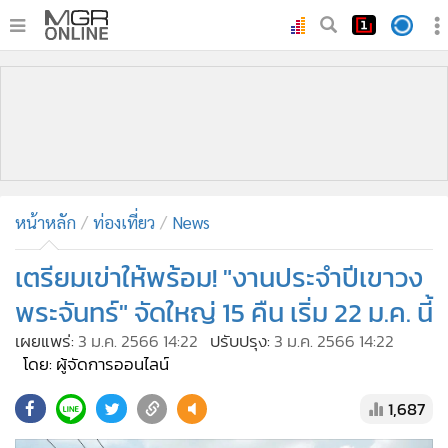
•
หน้าหลัก
•
ทันเหตุการณ์
•
ภาคใต้
•
ภูมิภาค
•
Online Section
หน้าหลัก
ท่องเที่ยว
News
•
บันเทิง
•
ผู้จัดการรายวัน
เตรียมเข่าให้พร้อม! "งานประจำปีเขาวง
•
คอลัมนิสต์
พระจันทร์" จัดใหญ่ 15 คืน เริ่ม 22 ม.ค. นี้
•
ละคร
เผยแพร่:
3 ม.ค. 2566 14:22
ปรับปรุง:
3 ม.ค. 2566 14:22
•
CbizReview
โดย: ผู้จัดการออนไลน์
•
Cyber BIZ
1,687
•
ผู้จัดกวน