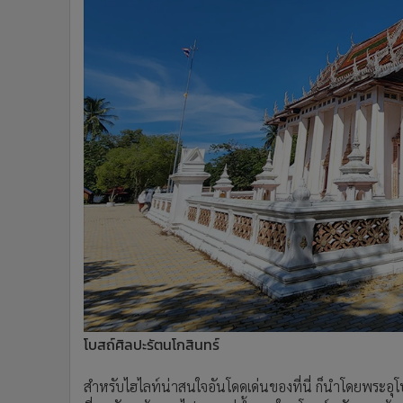
โบสถ์ศิลปะรัตนโกสินทร์
สำหรับไฮไลท์น่าสนใจอันโดดเด่นของที่นี่ ก็นำโดยพระอุโบส