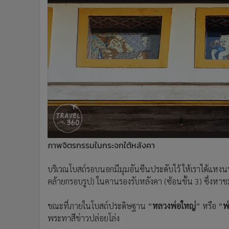
ภาพจิตรกรรมในกระจกใต้หลังคา
บริเวณโบสถ์รอบนอกมีมุมอันซีนประดับไว้ ให้เราได้แหงน
คล้ายกรอบรูป) ในคานรองรับหลังคา (ซ้อนชั้น 3) ซึ่งหาชม
ขณะที่ภายในโบสถ์ประดิษฐาน “
หลวงพ่อใหญ่
” หรือ “
พ
พระทาสีข่าวปล่อยโล่ง