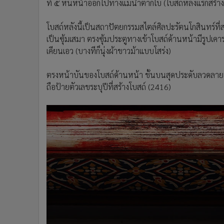
ที่ ๕ หันหน้าออกไปทางแม่น้ำตากใบ (โบสถ์หลังแรกสร้างยื
โบสถ์หลังนี้เป็นสถาปัตยกรรมสไตล์ศิลปะรัตนโกสินทร์ที
เป็นซุ้มเสมา ตรงซุ้มประตูทางเข้าโบสถ์ด้านหน้ามีรูปเคาร
เคียนเอว (บางทีก็นุ่งผ้าขาวม้าแบบโสร่ง)
ตรงหน้าบันของโบสถ์ด้านหน้า ชั้นบนสุดประดับลวดลายปู
ถือป้ายตัวเลขระบุปีที่สร้างโบสถ์ (2416)