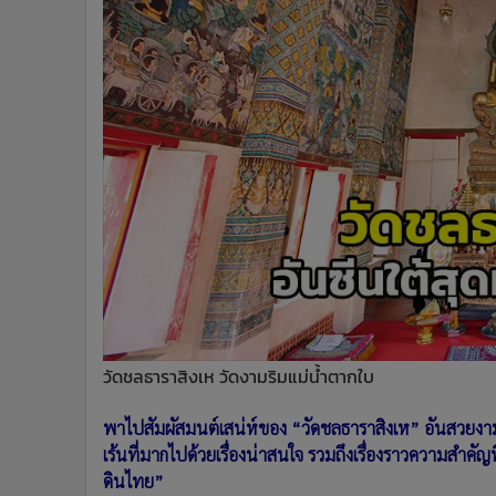
•
Management & HR
•
MGR Live
•
Infographic
•
การเมือง
•
ท่องเที่ยว
•
กีฬา
•
ต่างประเทศ
•
Special Scoop
•
เศรษฐกิจ-ธุรกิจ
•
จีน
•
ชุมชน-คุณภาพชีวิต
•
อาชญากรรม
•
Motoring
วัดชลธาราสิงเห วัดงามริมแม่น้ำตากใบ
•
เกม
•
วิทยาศาสตร์
พาไปสัมผัสมนต์เสน่ห์ของ “วัดชลธาราสิงเห” อันสวยงา
•
SMEs
เร้นที่มากไปด้วยเรื่องน่าสนใจ รวมถึงเรื่องราวความสำคัญ
ดินไทย”
•
หุ้น