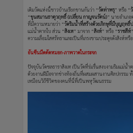
เดิมวัดแห่งนี้ชาวบ้านเรียกขานกันว่า “
วัดท่าพรุ
” หรือ “
ว
“
ขุนสมานธาตุวฤทธิ์ (เปลี่ยน กาญจนรัตน์)
” นายอำเภอตาก
ที่มีความหมายว่า “
วัดริมน้ำที่สร้างด้วยภิกษุที่มีบุญฤทธิ
แม่น้ำตากใบ ส่วน “
สิงเห
” มาจาก “
สิงห์
” หรือ “
ราชสีห์
”
ความเลื่อมใสศรัทธาและเป็นที่เกรงขามประดุจดังสิงห์หรือ
อันซีนมีดตัดหมอก-ภาพวาดในกระจก
ปัจจุบันวัดชลธาราสิงเห เป็นวัดที่ร่มรื่นสงบงามริมแม่น้ำต
ด้วยงานฝีมือจากช่างท้องถิ่นที่ผสมผสานงานศิลปกรรม ทั
เหมือนวิถีชีวิตของคนที่นี่ที่เป็นพหุวัฒนธรรม