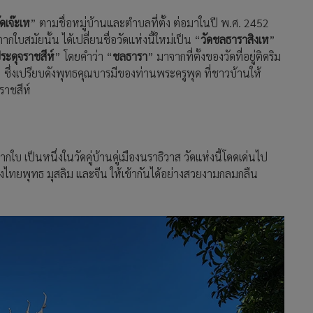
ัดเจ๊ะเห
” ตามชื่อหมู่บ้านและตำบลที่ตั้ง ต่อมาในปี พ.ศ. 2452
ใบสมัยนั้น ได้เปลี่ยนชื่อวัดแห่งนี้ใหม่เป็น “
วัดชลธาราสิงเห
”
์ประดุจราชสีห์
” โดยคำว่า “
ชลธารา
” มาจากที่ตั้งของวัดที่อยู่ติดริม
 ซึ่งเปรียบดังพุทธคุณบารมีของท่านพระครูพุด ที่ชาวบ้านให้
ราชสีห์
ากใบ เป็นหนึ่งในวัดคู่บ้านคู่เมืองนราธิวาส วัดแห่งนี้โดดเด่นไป
้งไทยพุทธ มุสลิม และจีน ให้เข้ากันได้อย่างสวยงามกลมกลืน