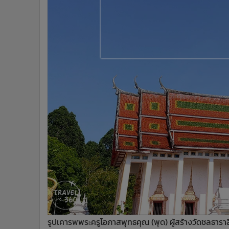
รูปเคารพพระครูโอภาสพุทธคุณ (พุด) ผู้สร้างวัดชลธารา