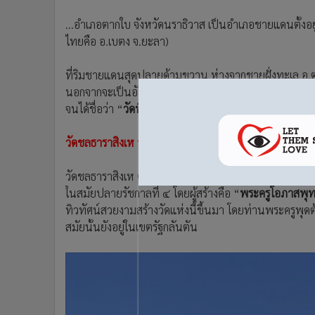
•
อินโดจีน
...อำเภอตากใบ จังหวัดนราธิวาส เป็นอำเภอชายแดนตั้งอย
•
กองทุนรวม
ไทยคือ อ.เบตง จ.ยะลา)
•
Celeb Online
•
Factcheck
ที่ริมชายแดนสุดปลายด้ามขวาน ห่างจากชายฝั่งทะเล อ.ตากใ
•
ญี่ปุ่น
นอกจากจะเป็นอันซีนไทยแลนด์แล้ว ยังมีความสำคัญยิ่งเ
•
News1
จนได้ชื่อว่า “
วัดพิทักษ์แผ่นดินไทย
”
•
Gotomanager
วัดชลธาราสิงเห วัดงามริมแม่น้ำตากใบ
วัดชลธาราสิงเห ตั้งอยู่ริมแม่น้ำตากใบ ที่บ้านท่าพรุ ต.เจ
ในสมัยปลายรัชกาลที่ ๔ โดยผู้สร้างคือ “
พระครูโอภาสพุท
ทิวทัศน์สวยงามสร้างวัดแห่งนี้ขึ้นมา โดยท่านพระครูพุด
สมัยนั้นยังอยู่ในเขตรัฐกลันตัน