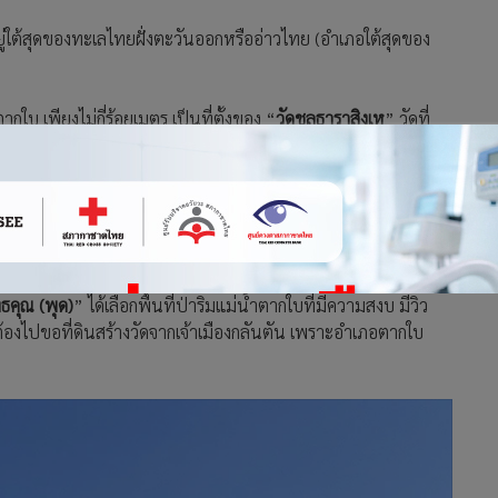
ู่ใต้สุดของทะเลไทยฝั่งตะวันออกหรืออ่าวไทย (อำเภอใต้สุดของ
บ เพียงไม่กี่ร้อยเมตร เป็นที่ตั้งของ “
วัดชลธาราสิงเห
” วัดที่
พราะสามารถช่วยปกป้องพิทักษ์ผืนแผ่นดินไทยส่วนหนึ่งเอาไว้ได้
๊ะเห อ.ตากใบ จ.นราธิวาส เป็นวัดเก่าแก่ที่สร้างขึ้นในปี พ.ศ. 2403
ธคุณ (พุด)
” ได้เลือกพื้นที่ป่าริมแม่น้ำตากใบที่มีความสงบ มีวิว
ต้องไปขอที่ดินสร้างวัดจากเจ้าเมืองกลันตัน เพราะอำเภอตากใบ