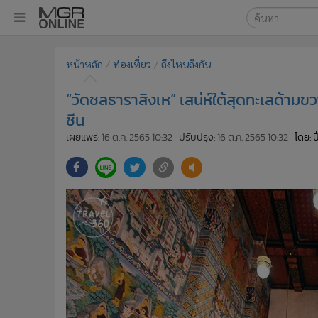
เลือกเครื่องมือท
•
หน้าหลัก
หน้าหลัก
ท่องเที่ยว
ถึงไหนถึงกัน
ค้นหา
•
ทันเหตุการณ์
Google
•
ภาคใต้
“วัดชลธาราสิงเห” เสน่ห์ใต้สุดทะเลด้ามข
•
ภูมิภาค
MGR Onl
ซีน
•
Online Section
เผยแพร่:
16 ต.ค. 2565 10:32
ปรับปรุง:
16 ต.ค. 2565 10:32
โดย: ป
ค้นหาขั
•
บันเทิง
•
ผู้จัดการรายวัน
•
คอลัมนิสต์
•
ละคร
•
CbizReview
•
Cyber BIZ
•
ผู้จัดกวน
•
Good health & Well-being
•
Green Innovation & SD