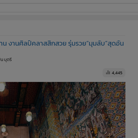
ี่ใช้
วาน งานศิลป์คลาสสิกสวย รุ่มรวย“มุมลับ”สุดอัน
ine
ิ่น บุตรี
้นสูง
4,445