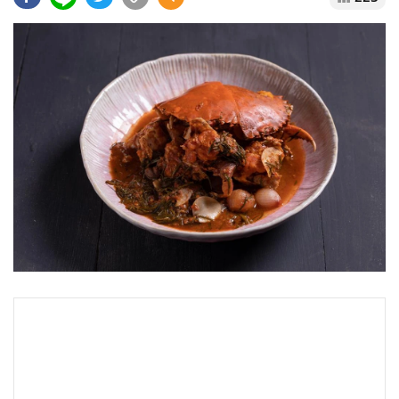
•
Good health & Well-being
•
Green Innovation & SD
•
Management & HR
•
MGR Live
•
Infographic
•
การเมือง
•
ท่องเที่ยว
•
กีฬา
•
ต่างประเทศ
•
Special Scoop
•
เศรษฐกิจ-ธุรกิจ
•
จีน
•
ชุมชน-คุณภาพชีวิต
•
อาชญากรรม
•
Motoring