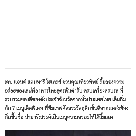
•
เกม
•
วิทยาศาสตร์
•
SMEs
•
หุ้น
•
อินโดจีน
•
กองทุนรวม
•
Celeb Online
•
Factcheck
•
ญี่ปุ่น
เคป แอนด์ แคนทารี โฮเทลส์ ชวนคุณเที่ยวทิพย์ ลิ้มลองความ
•
News1
อร่อยของเสน่ห์อาหารไทยสูตรต้นตำรับ ครบเครื่องครบรส ที่
•
Gotomanager
รวบรวมของดีของดังประจำจังหวัดจากทั่วประเทศไทย เต็มอิ่ม
กับ 7 เมนูเด็ดพิเศษ ที่ทีมเชฟคัดสรรวัตถุดิบชั้นดีจากแหล่งท้อง
ถิ่นขึ้นชื่อ นำมารังสรรค์เป็นเมนูความอร่อยให้ได้ลิ้มลอง