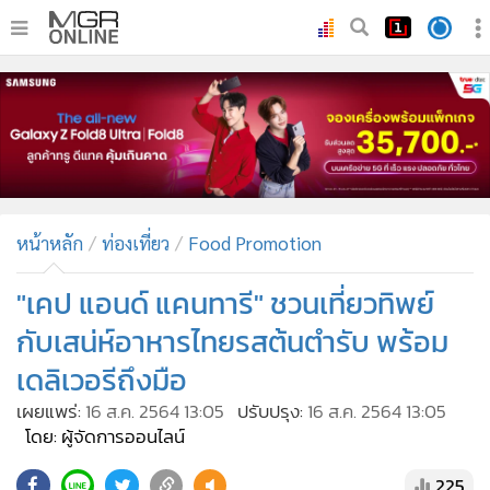
•
หน้าหลัก
•
ทันเหตุการณ์
•
ภาคใต้
•
ภูมิภาค
•
Online Section
หน้าหลัก
ท่องเที่ยว
Food Promotion
•
บันเทิง
•
ผู้จัดการรายวัน
"เคป แอนด์ แคนทารี" ชวนเที่ยวทิพย์
•
คอลัมนิสต์
กับเสน่ห์อาหารไทยรสต้นตำรับ พร้อม
•
ละคร
เดลิเวอรีถึงมือ
•
CbizReview
เผยแพร่:
16 ส.ค. 2564 13:05
ปรับปรุง:
16 ส.ค. 2564 13:05
•
Cyber BIZ
โดย: ผู้จัดการออนไลน์
•
ผู้จัดกวน
225