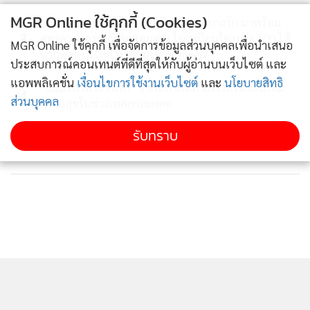
MGR Online ใช้คุกกี้ (Cookies)
Bakery Hut ขนมไหว้พระจันทร์ ย่านบางรัก มาพร้อม
3
สูตรความอร่อยที่คิดแตกต่าง ไม่เหมือนใครกว่า 100 ไส้
MGR Online ใช้คุกกี้ เพื่อจัดการข้อมูลส่วนบุคคลเพื่อนำเสนอ
มากที่สุดในไทย หาทานได้ที่นี่ที่เดียว
ประสบการณ์คอนเทนต์ที่ดีที่สุดให้กับผู้อ่านบนเว็บไซต์ และ
แอพพลิเคชั่น
เงื่อนไขการใช้งานเว็บไซต์
และ
นโยบายสิทธิ
"ขนมไหว้พระจันทร์" จากหลากหลายโรงแรม เติมเต็ม
4
ส่วนบุคคล
ความสุขในช่วงเทศกาลมงคล
เที่ยวทิพย์ ไปกับ เคป แอนด์ แคนทารี โฮเทลส์ เปิดรับออเดอร์
รับทราบ
ข่าวอื่นในหมวด
ทุกวัน ตั้งแต่เวลา 09.30 - 18.30 น. สั่งอาหารเดลิเวอรีได้แล้วที่
LINE ID: @no43bistro หรือคลิกลิงค์ https://lin.ee/gzbCwQI
* เคป แอนด์ แคนทารี โฮเทลส์ ขอสงวนสิทธิ์ในการเปลี่ยนแปลง
เงื่อนไขโดยไม่ต้องแจ้งให้ทราบล่วงหน้า *
สามารถส่งข้อมูลข่าวสารด้านการท่องเที่ยว-อาหารมาได้ที่ อีเมล์
travel_astvmgr@hotmail.com หรือ ชมคลิปต่าง ๆ ได้ที่
Youtube :Travel MGR
และ
Instagram : @travelfoodonline