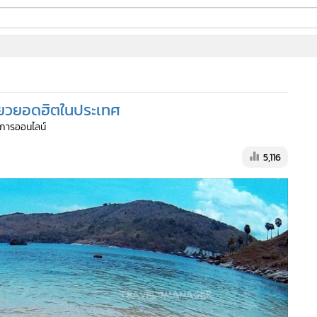
ี่ใช้
ที่ยวยอดฮิตในประเทศ
ine
ัดการออนไลน์
้นสูง
5,116