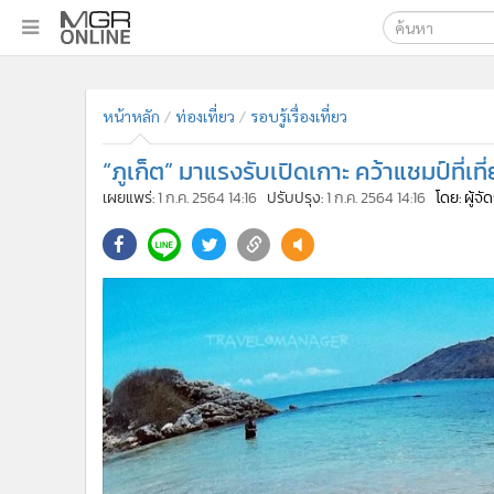
เลือกเครื่องมือท
•
หน้าหลัก
ค้นหา
•
ทันเหตุการณ์
หน้าหลัก
ท่องเที่ยว
รอบรู้เรื่องเที่ยว
Google
•
ภาคใต้
“ภูเก็ต” มาแรงรับเปิดเกาะ คว้าแชมป์ที่เ
•
ภูมิภาค
MGR Onl
เผยแพร่:
1 ก.ค. 2564 14:16
ปรับปรุง:
1 ก.ค. 2564 14:16
โดย: ผู้จ
•
Online Section
ค้นหาขั
•
บันเทิง
•
ผู้จัดการรายวัน
•
คอลัมนิสต์
•
ละคร
•
CbizReview
•
Cyber BIZ
•
ผู้จัดกวน
•
Good health & Well-being
•
Green Innovation & SD