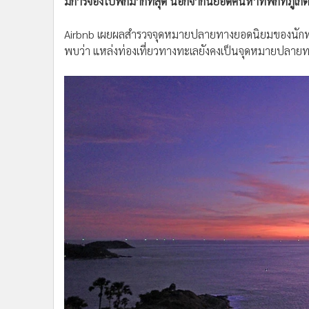
มีการจองไปพักมากที่สุด นอกจากนี้ยอดค้นหาที่พักที่ภูเก็
•
อินโดจีน
•
กองทุนรวม
Airbnb เผยผลสำรวจจุดหมายปลายทางยอดนิยมของนักท่องเ
•
Celeb Online
พบว่า แหล่งท่องเที่ยวทางทะเลยังคงเป็นจุดหมายปลาย
•
Factcheck
•
ญี่ปุ่น
•
News1
•
Gotomanager