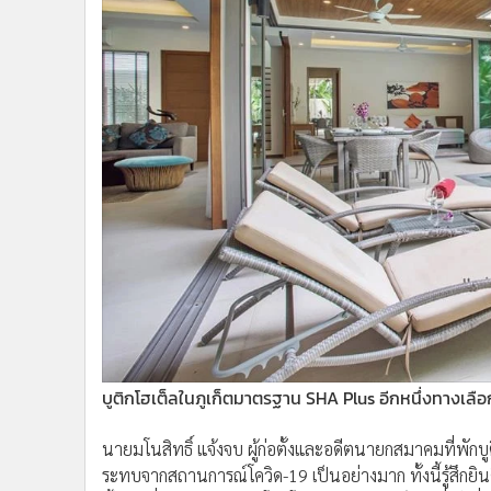
บูติกโฮเต็ลในภูเก็ตมาตรฐาน SHA Plus อีกหนึ่งทางเลือ
นายมโนสิทธิ์ แจ้งจบ ผู้ก่อตั้งและอดีตนายกสมาคมที่พักบูติ
ระทบจากสถานการณ์โควิด-19 เป็นอย่างมาก ทั้งนี้รู้สึกยิ