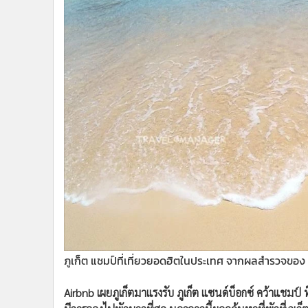
•
Management & HR
•
MGR Live
•
Infographic
•
การเมือง
•
ท่องเที่ยว
•
กีฬา
•
ต่างประเทศ
•
Special Scoop
•
เศรษฐกิจ-ธุรกิจ
•
จีน
•
ชุมชน-คุณภาพชีวิต
•
อาชญากรรม
•
Motoring
•
เกม
ภูเก็ต แชมป์ที่เที่ยวยอดฮิตในประเทศ จากผลสำรวจของ
•
วิทยาศาสตร์
•
SMEs
Airbnb เผยภูเก็ตมาแรงรับ ภูเก็ต แซนด์บ็อกซ์ คว้าแชม
•
หุ้น