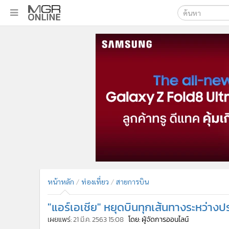
เลือกเครื่องมือท
•
หน้าหลัก
ค้นหา
•
ทันเหตุการณ์
Google
•
ภาคใต้
•
ภูมิภาค
MGR Onl
•
Online Section
ค้นหาขั
•
บันเทิง
•
ผู้จัดการรายวัน
•
คอลัมนิสต์
•
ละคร
•
CbizReview
•
Cyber BIZ
หน้าหลัก
ท่องเที่ยว
สายการบิน
•
ผู้จัดกวน
"แอร์เอเชีย" หยุดบินทุกเส้นทางระหว่างประ
•
Good health & Well-being
•
Green Innovation & SD
เผยแพร่:
21 มี.ค. 2563 15:08
โดย: ผู้จัดการออนไลน์