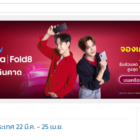
ี่ใช้
ine
้นสูง
เทศ 22 มี.ค. - 25 เม.ย.