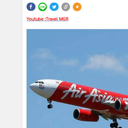
•
Management & HR
•
MGR Live
•
Infographic
Youtube :Travel MGR
•
การเมือง
•
ท่องเที่ยว
•
กีฬา
•
ต่างประเทศ
•
Special Scoop
•
เศรษฐกิจ-ธุรกิจ
•
จีน
•
ชุมชน-คุณภาพชีวิต
•
อาชญากรรม
•
Motoring
•
เกม
•
วิทยาศาสตร์
•
SMEs
•
หุ้น