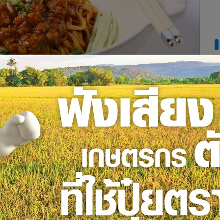
ที่ถูกปากถูกใจต่อใครหลายๆ คน ซึ่งทุกวันนี้บะหมี่เส้นสดที่อร่อย
รมเซ็นทาราแกรนด์และบางกอกคอนเวนชันเซ็นเตอร์ เซ็นทรัลเวิลด์
เส้นสดสไตล์กวางตุ้ง”