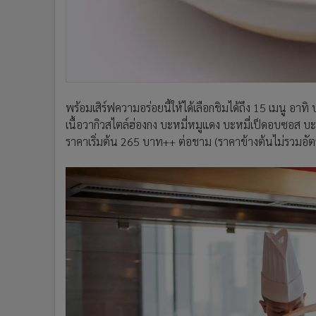
พร้อมเสิร์ฟความอร่อยนี้ให้ได้เลือกชิมได้ถึง 15 เมนู อาทิ 
เนื้อวากิวสไตล์ฮ่องกง บะหมี่หมูแดง บะหมี่เป็ดอบซอส บะห
ราคาเริ่มต้น 265 บาท++ ต่อชาม (ราคาข้างต้นไม่รวมอัต