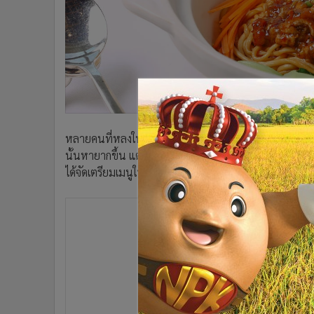
•
อินโดจีน
•
กองทุนรวม
•
Celeb Online
•
Factcheck
•
ญี่ปุ่น
•
News1
•
Gotomanager
หลายคนที่หลงใหลในเส้นคงรู้จัก
“บะหมี่เส้นสด”
ซึ่งเป็น
นั้นหายากขึ้น แต่ที่
ห้องอาหารจีนไดนาสตี้ ชั้น 24 โรงแ
ได้จัดเตรียมเมนูให้ทุกคนร่วมพิสูจน์ความอร่อยกับ
“บะหมี่