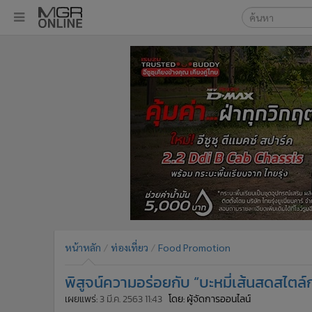
เลือกเครื่องมือท
•
หน้าหลัก
ค้นหา
•
ทันเหตุการณ์
Google
•
ภาคใต้
•
ภูมิภาค
MGR Onl
•
Online Section
ค้นหาขั
•
บันเทิง
•
ผู้จัดการรายวัน
•
คอลัมนิสต์
•
ละคร
•
CbizReview
•
Cyber BIZ
หน้าหลัก
ท่องเที่ยว
Food Promotion
•
ผู้จัดกวน
พิสูจน์ความอร่อยกับ “บะหมี่เส้นสดสไตล์ก
•
Good health & Well-being
•
Green Innovation & SD
เผยแพร่:
3 มี.ค. 2563 11:43
โดย: ผู้จัดการออนไลน์