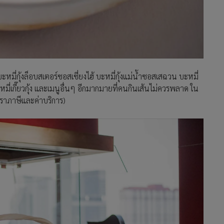
บะหมี่กุ้งล็อบสเตอร์ซอสเซี่ยงไฮ้ บะหมี่กุ้งแม่น้ำซอสเสฉวน บะหมี่
มี่เกี๊ยวกุ้ง และเมนูอื่นๆ อีกมากมายที่คนกินเส้นไม่ควรพลาด ใน
ราภาษีและค่าบริการ)