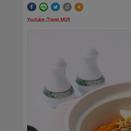
•
Management & HR
•
MGR Live
•
Infographic
Youtube :Travel MGR
•
การเมือง
•
ท่องเที่ยว
•
กีฬา
•
ต่างประเทศ
•
Special Scoop
•
เศรษฐกิจ-ธุรกิจ
•
จีน
•
ชุมชน-คุณภาพชีวิต
•
อาชญากรรม
•
Motoring
•
เกม
•
วิทยาศาสตร์
•
SMEs
•
หุ้น