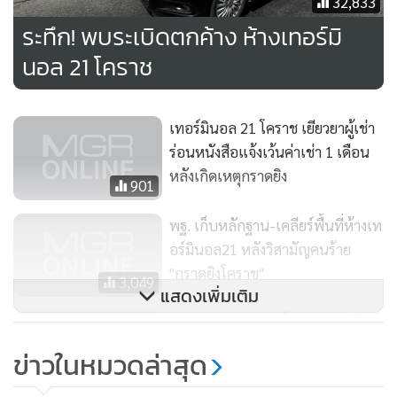
32,833
ระทึก! พบระเบิดตกค้าง ห้างเทอร์มิ
นอล 21 โคราช
เทอร์มินอล 21 โคราช เยียวยาผู้เช่า
ร่อนหนังสือแจ้งเว้นค่าเช่า 1 เดือน
หลังเกิดเหตุกราดยิง
901
พฐ. เก็บหลักฐาน-เคลียร์พื้นที่ห้างเท
อร์มินอล21 หลังวิสามัญคนร้าย
"กราดยิงโคราช"
3,049
แสดงเพิ่มเติม
ความสุขและคราบน้ำตา “เทอร์มิ
นอล 21 โคราช” เดินหน้า
ข่าวในหมวดล่าสุด
#KoratStrong
240