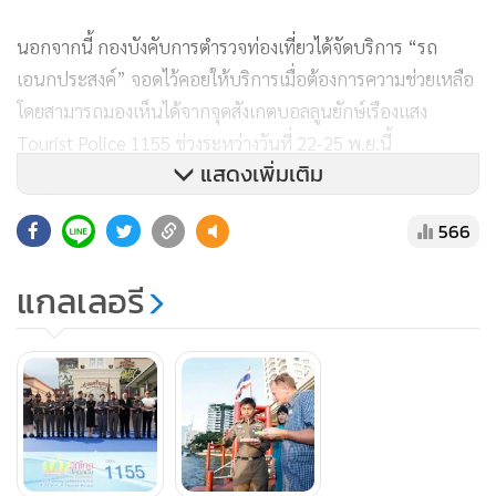
นอกจากนี้ กองบังคับการตำรวจท่องเที่ยวได้จัดบริการ “รถ
เอนกประสงค์” จอดไว้คอยให้บริการเมื่อต้องการความช่วยเหลือ
โดยสามารถมองเห็นได้จากจุดสังเกตบอลลูนยักษ์เรืองแสง
Tourist Police 1155 ช่วงระหว่างวันที่ 22-25 พ.ย.นี้
แสดงเพิ่มเติม
อีกทั้งยังได้จัดการโปรโมท Tourist Police 1155 ผ่านโซเชียลมี
566
เดียในหลายๆช่องทาง อาทิ เฟสบุ๊ค อินสตาแกรม ทวิสเตอร์ เพื่อ
เป็นการประชาสัมพันธ์หน่วยงานตำรวจท่องเที่ยวและ Call
แกลเลอรี
Center1155 เพื่อสร้างภาพลักษณ์ที่ดีและสร้างความรู้สึกอบอุ่น
เป็นมิตรแก่นักท่องเที่ยวที่มาเที่ยวเมืองไทยได้มีรอยยิ้มกลับไป
และอยากที่จะกลับมาท่องเที่ยวเมืองไทยอีกครั้ง และเพื่อเป็นการ
ป้องปรามมิให้กลุ่มผู้เตรียมการกระทำผิดกระทำการใดๆ ที่เป็น
เหตุรุนแรง ที่จะส่งผลกระทบต่อชีวิตและทรัพย์สินของนักท่อง
เที่ยวชาวต่างชาติ