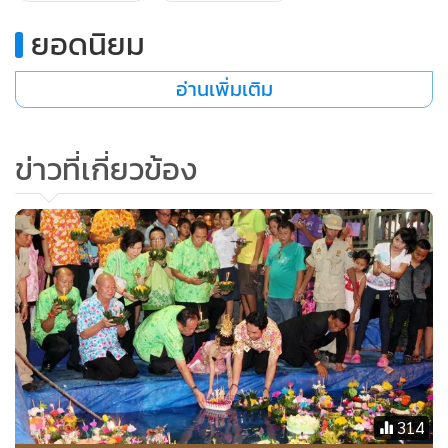
ทั้งนี้หากประชาชนหรือผู้ประกอบการในเขตพื้นที่พบเห็นความ
ยอดนิยม
ผิดปกติให้ แจ้งมาได้ที่ ตำรวจท่องเที่ยว ที่สายด่วน 1155 ตลอด
อ่านเพิ่มเติม
24 ชม.
ข่าวที่เกี่ยวข้อง
สามารถส่งข้อมูลข่าวสารด้านการท่องเที่ยว-อาหารมาได้ที่ กอง
บก.ข่าวท่องเที่ยว แฟกซ์ 0-2629-4467 อีเมล์
travel_astvmgr@hotmail.com
314