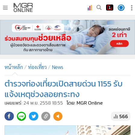
•
หน้าหลัก
•
ทันเหตุการณ์
•
ภาคใต้
•
ภูมิภาค
•
Online Section
หน้าหลัก
ท่องเที่ยว
News
•
บันเทิง
•
ผู้จัดการรายวัน
ตำรวจท่องเที่ยวเปิดสายด่วน 1155 รับ
•
คอลัมนิสต์
แจ้งเหตุช่วงลอยกระทง
•
ละคร
เผยแพร่:
24 พ.ย. 2558 18:55
โดย: MGR Online
•
CbizReview
566
•
Cyber BIZ
•
ผู้จัดกวน