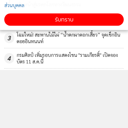
1
เดินหน้าสู่มรดกโลกทางวัฒนธรรม
ส่วนบุคคล
รับทราบ
2
โฉมใหม่! สะพานไม้ไผ่ “น้ำตกผาดอกเสี้ยว” จุดเช็กอิน
3
ดอยอินทนนท์
กรมศิลป์ เพิ่มรอบการแสดงโขน "รามเกียรติ์" เปิดจอง
4
บัตร 11 ส.ค.นี้
ข่าวอื่นในหมวด