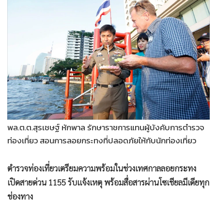
•
Good health & Well-being
•
Green Innovation & SD
•
Management & HR
•
MGR Live
•
Infographic
•
การเมือง
•
ท่องเที่ยว
•
กีฬา
•
ต่างประเทศ
พล.ต.ต.สุรเชษฐ์ หักพาล รักษาราชการแทนผู้บังคับการตำรวจ
•
Special Scoop
ท่องเที่ยว สอนการลอยกระทงที่ปลอดภัยให้กับนักท่องเที่ยว
•
เศรษฐกิจ-ธุรกิจ
•
จีน
ตำรวจท่องเที่ยวเตรียมความพร้อมในช่วงเทศกาลลอยกระทง
•
ชุมชน-คุณภาพชีวิต
เปิดสายด่วน 1155 รับแจ้งเหตุ พร้อมสื่อสารผ่านโซเชียลมีเดียทุก
•
อาชญากรรม
ช่องทาง
•
Motoring