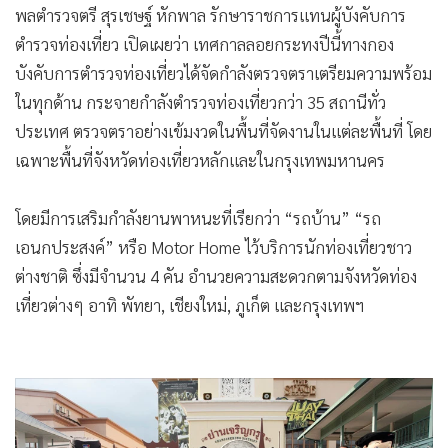
พลตำรวจตรี สุรเชษฐ์ หักพาล รักษาราชการแทนผู้บังคับการ
•
เกม
ตำรวจท่องเที่ยว เปิดเผยว่า เทศกาลลอยกระทงปีนี้ทางกอง
•
วิทยาศาสตร์
บังคับการตำรวจท่องเที่ยวได้จัดกำลังตรวจตราเตรียมความพร้อม
•
SMEs
ในทุกด้าน กระจายกำลังตำรวจท่องเที่ยวกว่า 35 สถานีทั่ว
•
หุ้น
ประเทศ ตรวจตราอย่างเข้มงวดในพื้นที่จัดงานในแต่ละพื้นที่ โดย
•
อินโดจีน
เฉพาะพื้นที่จังหวัดท่องเที่ยวหลักและในกรุงเทพมหานคร
•
กองทุนรวม
•
Celeb Online
โดยมีการเสริมกำลังยานพาหนะที่เรียกว่า “รถบ้าน” “รถ
•
Factcheck
เอนกประสงค์” หรือ Motor Home ไว้บริการนักท่องเที่ยวชาว
•
ญี่ปุ่น
ต่างชาติ ซึ่งมีจำนวน 4 คัน อำนวยความสะดวกตามจังหวัดท่อง
•
News1
เที่ยวต่างๆ อาทิ พัทยา, เชียงใหม่, ภูเก็ต และกรุงเทพฯ
•
Gotomanager