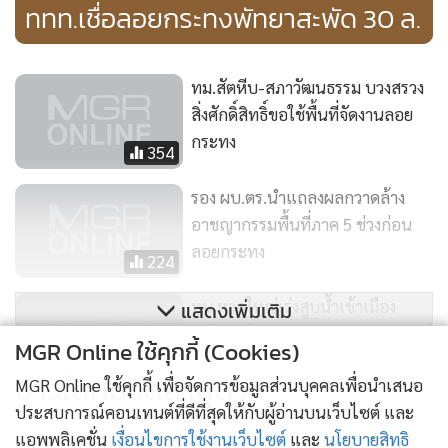
ททท.เชื่อลอยกระทงพัทยาสะพัด 30 ล.
ทม.สัตหีบ-สภาวัฒนธรรม บวงสรวง
สิ่งศักดิ์สิทธิ์ขอใช้พื้นที่จัดงานลอย
กระทง
354
รอง ผบ.ตร.นำแถลงผลกวาดล้าง
อาชญากรรมพื้นที่ภาค 5 ช่วงก่อน
ลอยกระทง
224
ทน.หาดใหญ่เร่งสูบน้ำเข้าเมือง
แสดงเพิ่มเติม
เตรียมพร้อมเทศกาลลอยกระทง
MGR Online ใช้คุกกี้ (Cookies)
จนท.คุมเข้มเต็มกำลัง
224
ข่าวในหมวดล่าสุด
MGR Online ใช้คุกกี้ เพื่อจัดการข้อมูลส่วนบุคคลเพื่อนำเสนอ
ประสบการณ์คอนเทนต์ที่ดีที่สุดให้กับผู้อ่านบนเว็บไซต์ และ
แอพพลิเคชั่น
เงื่อนไขการใช้งานเว็บไซต์
และ
นโยบายสิทธิ
“เชียงใหม่” ปิดภารกิจตรวจประเมิน ICOMOS เตรียม