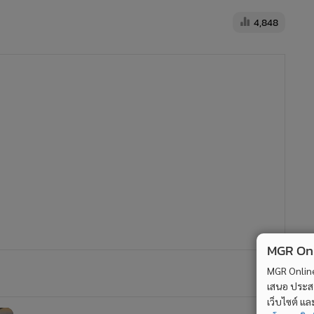
4,848
บางกอกแอร์เวย์สยกระดับความ
ปลอดภัย แต่ให้บริการปกติ
465
3 สายการบินจัดเต็ม อัดโปรฯพิเศษ
ฉลองฟรีวีซ่าพม่า
MGR Onli
4,252
09
MGR Online 
่
สนามบินภูเก็ตจัดกิจกรรม 36 ปีท่า
เสนอ ประสบก
อากาศยานไทย
เว็บไซต์ แ