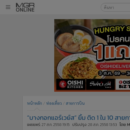
เลือกเครื่องมือท
•
หน้าหลัก
ค้นหา
•
ทันเหตุการณ์
Google
•
ภาคใต้
•
ภูมิภาค
MGR Onl
•
Online Section
ค้นหาขั
•
บันเทิง
•
ผู้จัดการรายวัน
•
คอลัมนิสต์
•
ละคร
•
CbizReview
•
Cyber BIZ
หน้าหลัก
ท่องเที่ยว
สายการบิน
•
ผู้จัดกวน
“บางกอกแอร์เวย์ส” ยิ้ม ติด 1 ใน 10 สายก
•
Good health & Well-being
•
Green Innovation & SD
เผยแพร่:
27 ส.ค. 2558 19:15
ปรับปรุง:
28 ส.ค. 2558 13:53
โดย: 