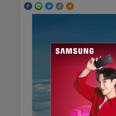
•
Management & HR
•
MGR Live
•
Infographic
•
การเมือง
•
ท่องเที่ยว
•
กีฬา
•
ต่างประเทศ
•
Special Scoop
•
เศรษฐกิจ-ธุรกิจ
•
จีน
•
ชุมชน-คุณภาพชีวิต
•
อาชญากรรม
•
Motoring
•
เกม
•
วิทยาศาสตร์
•
SMEs
•
หุ้น