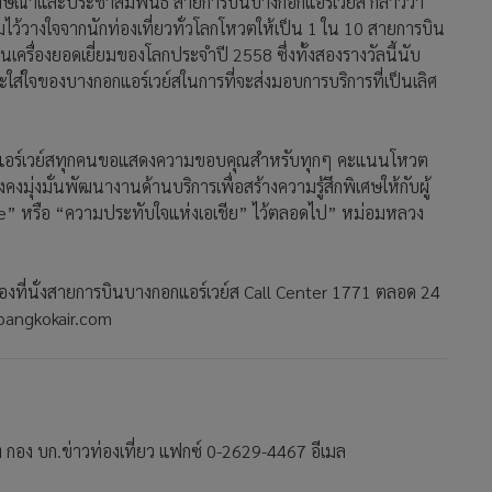
ฆษณาและประชาสัมพันธ์ สายการบินบางกอกแอร์เวย์ส กล่าวว่า
ามไว้วางใจจากนักท่องเที่ยวทั่วโลกโหวตให้เป็น 1 ใน 10 สายการบิน
บนเครื่องยอดเยี่ยมของโลกประจำปี 2558 ซึ่งทั้งสองรางวัลนี้นับ
และใส่ใจของบางกอกแอร์เวย์สในการที่จะส่งมอบการบริการที่เป็นเลิศ
กแอร์เวย์สทุกคนขอแสดงความขอบคุณสำหรับทุกๆ คะแนนโหวต
มุ่งมั่นพัฒนางานด้านบริการเพื่อสร้างความรู้สึกพิเศษให้กับผู้
ine” หรือ “ความประทับใจแห่งเอเชีย” ไว้ตลอดไป” หม่อมหลวง
รองที่นั่งสายการบินบางกอกแอร์เวย์ส Call Center 1771 ตลอด 24
.bangkokair.com
่ กอง บก.ข่าวท่องเที่ยว แฟกซ์ 0-2629-4467 อีเมล