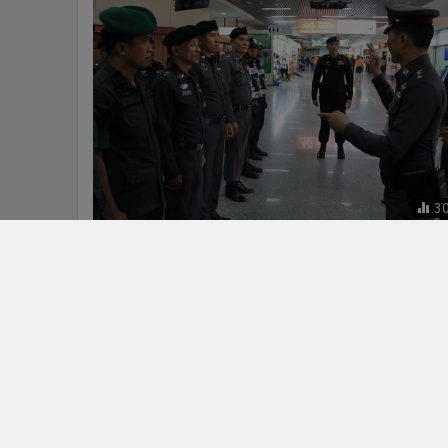
ก่อการร้าย
ข่าวในหมวดล่าสุด
ทุบสถิติโลก! Qantas บินตรงยาวนานกว่า 24 ชั่วโมง เปิด
1
ตลาดบินตรงออสเตรเลีย–ยุโรป
3
การบินไทย เปิดเส้นทาง บินตรงสู่ “อัมสเตอร์ดัม”
ข่า
ติดตามข่าวสารผ่านทาง LIN