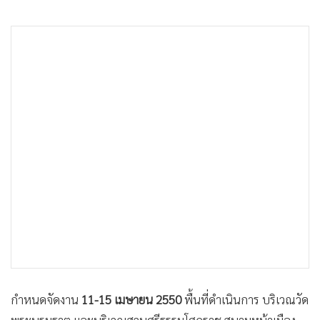
•
Good health & Well-being
•
Green Innovation & SD
•
Management & HR
•
MGR Live
•
Infographic
•
การเมือง
•
ท่องเที่ยว
•
กีฬา
•
ต่างประเทศ
•
Special Scoop
•
เศรษฐกิจ-ธุรกิจ
•
จีน
•
ชุมชน-คุณภาพชีวิต
•
อาชญากรรม
กำหนดจัดงาน
11-15 เมษายน 2550
พื้นที่ดำเนินการ บริเวณวัด
•
Motoring