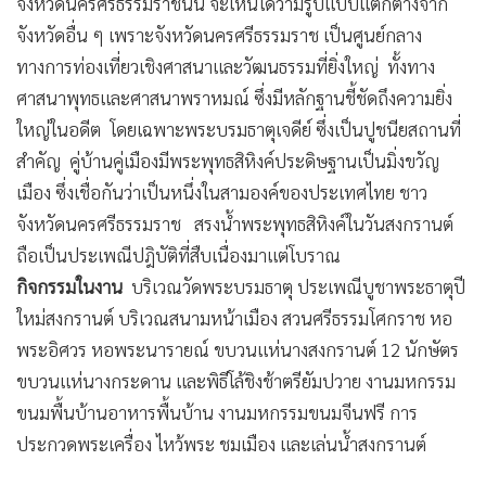
จังหวัดนครศรีธรรมราชนั้น จะเห็นได้ว่ามีรูปแบบแตกต่างจาก
จังหวัดอื่น ๆ เพราะจังหวัดนครศรีธรรมราช เป็นศูนย์กลาง
ทางการท่องเที่ยวเชิงศาสนาและวัฒนธรรมที่ยิ่งใหญ่ ทั้งทาง
ศาสนาพุทธและศาสนาพราหมณ์ ซึ่งมีหลักฐานชี้ชัดถึงความยิ่ง
ใหญ่ในอดีต โดยเฉพาะพระบรมธาตุเจดีย์ ซึ่งเป็นปูชนียสถานที่
สำคัญ คู่บ้านคู่เมืองมีพระพุทธสิหิงค์ประดิษฐานเป็นมิ่งขวัญ
เมือง ซึ่งเชื่อกันว่าเป็นหนึ่งในสามองค์ของประเทศไทย ชาว
จังหวัดนครศรีธรรมราช สรงน้ำพระพุทธสิหิงค์ในวันสงกรานต์
ถือเป็นประเพณีปฎิบัติที่สืบเนื่องมาแต่โบราณ
กิจกรรมในงาน
บริเวณวัดพระบรมธาตุ ประเพณีบูชาพระธาตุปี
ใหม่สงกรานต์ บริเวณสนามหน้าเมือง สวนศรีธรรมโศกราช หอ
พระอิศวร หอพระนารายณ์ ขบวนแห่นางสงกรานต์ 12 นักษัตร
ขบวนแห่นางกระดาน และพิธีโล้ชิงช้าตรียัมปวาย งานมหกรรม
ขนมพื้นบ้านอาหารพื้นบ้าน งานมหกรรมขนมจีนฟรี การ
ประกวดพระเครื่อง ไหว้พระ ชมเมือง และเล่นน้ำสงกรานต์