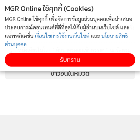
มอเตอร์ไซค์ใหญ่ และการเล่นน้ำสงกรานต์ Water Festival on
MGR Online ใช้คุกกี้ (Cookies)
2
the Beach การแสดงวัฒนธรรมไทยและการละเล่นแบบไทย ณ
MGR Online ใช้คุกกี้ เพื่อจัดการข้อมูลส่วนบุคคลเพื่อนำเสนอ
ซอยบางลา หาดป่าตอง ชมการประกวดนางงามสงกรานต์
ประสบการณ์คอนเทนต์ที่ดีที่สุดให้กับผู้อ่านบนเว็บไซต์ และ
7 ไฮไลต์ห้ามพลาด “งานโครงการหลวง 57” หนึ่งปีมีครั้ง
นานาชาติ ณ เดอะพอร์ต ศูนย์การค้าจังซีลอน หาดป่าตอง ร่วม
3
วันที่ 1-12 ส.ค. นี้
แอพพลิเคชั่น
เงื่อนไขการใช้งานเว็บไซต์
และ
นโยบายสิทธิ
รดน้ำขอพรจากพระสงฆ์ และถวายภัตตาหารแด่พระสงฆ์ ณ
ส่วนบุคคล
สำนักสงฆ์เขาเพชรป่าตอง ชมการประกวดมอเตอร์ไซค์ใหญ่ ณ
หนึ่งเดียวในโลก “ตักบาตรดอกเข้าพรรษา” ณ วัดพระ
4
อุทยานอาหารไทนาน เมืองภูเก็ต และชมการแสดงคอนเสิร์ต ณ
พุทธบาทฯ สระบุรี
รับทราบ
ศูนย์การค้าจังซีลอน หาดป่าตอง
ข่าวอื่นในหมวด
สอบถามข้อมูลเพิ่มเติม สำนักงาน ททท. ภาคใต้ เขต 4 (ภูเก็ต)
โทรศัพท์ 0 7621 2213, 0 7621 7138
"งานเทศกาลสงกรานต์น้ำแร่ แช่น้ำศักดิ์สิทธิ์"
วันที่
13-15
เมษายน 2550
ณ บริเวณบ่อน้ำแร่ร้อนสวนสาธารณะรักษะวาริน
และ วัดตโปธาราม จังหวัดระนอง