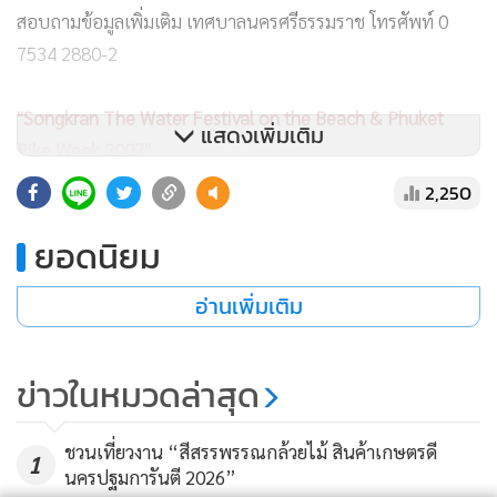
สอบถามข้อมูลเพิ่มเติม เทศบาลนครศรีธรรมราช โทรศัพท์ 0
7534 2880-2
"Songkran The Water Festival on the Beach & Phuket
แสดงเพิ่มเติม
Bike Week 2007"
2,250
ยอดนิยม
กำหนดจัดงาน
12-16 เมษายน 2550
พื้นที่จัดงาน บริเวณสวน
สาธารณะโลมา และเดอะพอร์ต ศูนย์การค้าจังซีลอน หาดป่าตอง
อ่านเพิ่มเติม
จังหวัดภูเก็ต
กิจกรรมในงาน ขบวนแห่พระพุทธสิหิงค์รอบหาดป่าตอง
ข่าวในหมวดล่าสุด
อัญเชิญพระพุทธสิหิงค์ประดิษฐาน ณ สวนสาธารณะโลมา เพื่อ
ให้ประชาชนและนักท่องเที่ยวได้สรงน้ำ การรดน้ำขอพรผู้สูงอายุ
ชวนเที่ยวงาน “สีสรรพรรณกล้วยไม้ สินค้าเกษตรดี
1
การแสดงทางวัฒนธรรมและการละเล่นแบบไทย การประกวด
นครปฐมการันตี 2026”