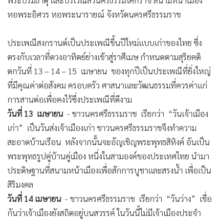
พระบรมธาตุ และบริเวณสวนศรีธรรมโศกราช สนามหน้าเมือง
•
เกม
หอพระอิศวร หอพระนารายณ์ จังหวัดนครศรีธรรมราช
•
วิทยาศาสตร์
•
SMEs
ประเพณีสงกรานต์เป็นประเพณีขึ้นปีใหม่แบบเก่าของไทย ซึ่ง
•
หุ้น
ตรงกับเวลาที่ดวงอาทิตย์ย่างเข้าสู่ราศีเมษ กำหนดตามสุริยคติ
•
อินโดจีน
ตกวันที่ 13 – 14 – 15 เมษายน ของทุกปีเป็นประเพณีที่ยิ่งใหญ่
•
กองทุนรวม
ที่มีคุณค่าต่อสังคม ครอบครัว ศาสนาและวัฒนธรรมที่ควรค่าแก่
•
Celeb Online
การสานต่อเพื่อคงไว้ซึ่งประเพณีที่ดีงาม
วันที่ 13 เมษายน
- ชาวนครศรีธรรมราช เรียกว่า “วันเจ้าเมือง
•
Factcheck
เก่า” เป็นวันส่งเจ้าเมืองเก่า ชาวนครศรีธรรมราชจึงทำความ
•
ญี่ปุ่น
สะอาดบ้านเรือน หลังจากนั้นจะอัญเชิญพระพุทธสิหิงค์ อันเป็น
•
News1
พระพุทธรูปคู่บ้านคู่เมือง หนึ่งในสามองค์ของประเทศไทย นำมา
•
Gotomanager
ประดิษฐานที่สนามหน้าเมืองเพื่อสักการบูชาและสรงน้ำ เพื่อเป็น
สิริมงคล
วันที่ 14 เมษายน
- ชาวนครศรีธรรมราช เรียกว่า “วันว่าง” เชื่อ
กันว่าเจ้าเมืองยังสถิตอยู่บนสวรรค์ ในวันนี้ไม่มีเจ้าเมืองประจำ