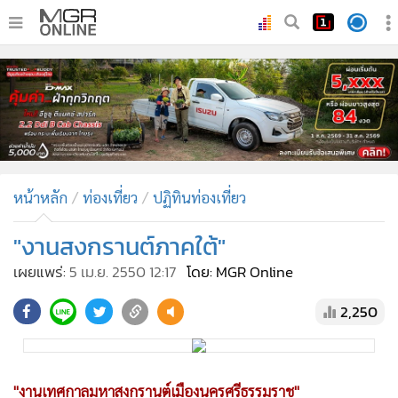
•
หน้าหลัก
•
ทันเหตุการณ์
•
ภาคใต้
•
ภูมิภาค
•
Online Section
หน้าหลัก
ท่องเที่ยว
ปฏิทินท่องเที่ยว
•
บันเทิง
•
ผู้จัดการรายวัน
"งานสงกรานต์ภาคใต้"
•
คอลัมนิสต์
เผยแพร่:
5 เม.ย. 2550 12:17
โดย: MGR Online
•
ละคร
2,250
•
CbizReview
•
Cyber BIZ
•
ผู้จัดกวน
"งานเทศกาลมหาสงกรานต์เมืองนครศรีธรรมราช"