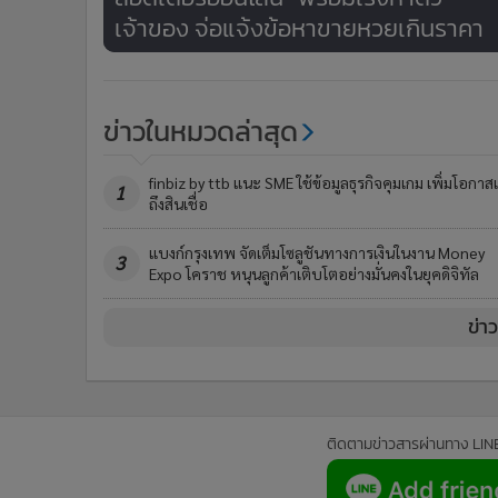
เจ้าของ จ่อแจ้งข้อหาขายหวยเกินราคา
ข่าวในหมวดล่าสุด
finbiz by ttb แนะ SME ใช้ข้อมูลธุรกิจคุมเกม เพิ่มโอกาสเ
1
ถึงสินเชื่อ
แบงก์กรุงเทพ จัดเต็มโซลูชันทางการเงินในงาน Money
3
Expo โคราช หนุนลูกค้าเติบโตอย่างมั่นคงในยุคดิจิทัล
ข่า
ติดตามข่าวสารผ่านทาง LIN