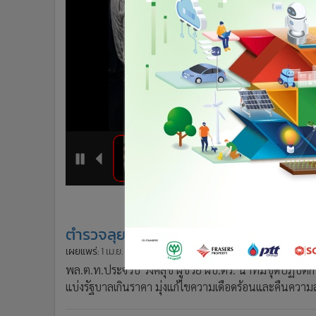
•
Management & HR
•
MGR Live
•
Infographic
•
การเมือง
•
ท่องเที่ยว
•
กีฬา
•
ต่างประเทศ
•
Special Scoop
•
เศรษฐกิจ-ธุรกิจ
5
6
1
2
•
จีน
•
ชุมชน-คุณภาพชีวิต
•
อาชญากรรม
ตำรวจลุยตรวจค้นสลากออนไลน์ แก้ไขป
•
Motoring
•
เกม
เผยแพร่:
1 เม.ย. 2565 17:35
ปรับปรุง:
1 เม.ย. 2565 17:35
โดย: ผู้
พล.ต.ท.ประจวบ วงศ์สุข ผู้ช่วย ผบ.ตร. นำทีมชุดปฏิบั
•
วิทยาศาสตร์
แบ่งรัฐบาลเกินราคา มุ่งแก้ไขความเดือดร้อนและคืนคว
•
SMEs
•
หุ้น