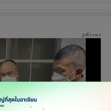
ี่ใช้
รูปที่
1
จาก 6
ine
้นสูง