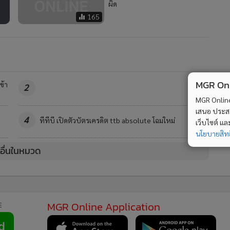
ผิด
165
MGR Onli
ข้า
2
MGR Online 
เสนอ ประสบก
4
ทีทีบี เปิดตัวบัตรเครดิต ttb absolute โฉมใหม่
เว็บไซต์ แ
นโยบายสิทธ
วอื่นในหมวด
MGR Online Application
E