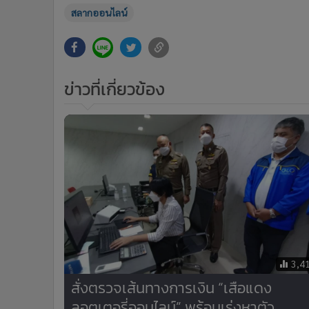
•
อินโดจีน
สลากออนไลน์
•
กองทุนรวม
•
Celeb Online
•
Factcheck
ข่าวที่เกี่ยวข้อง
•
ญี่ปุ่น
•
News1
•
Gotomanager
3,4
สั่งตรวจเส้นทางการเงิน “เสือแดง
ลอตเตอรี่ออนไลน์” พร้อมเร่งหาตัว