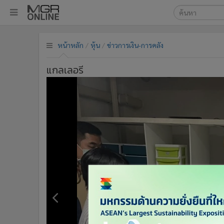
เลือกเครื่องมือท
•
หน้าหลัก
หน้าหลัก
หุ้น
ข่าวการเงิน-การคลัง
ค้นหา
•
ทันเหตุการณ์
Google
•
ภาคใต้
แกลเลอรี
•
ภูมิภาค
MGR Onl
•
Online Section
ค้นหาขั
•
บันเทิง
•
ผู้จัดการรายวัน
•
คอลัมนิสต์
•
ละคร
•
CbizReview
•
Cyber BIZ
•
ผู้จัดกวน
•
Good health & Well-being
•
Green Innovation & SD