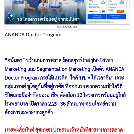
•
Good health & Well-being
•
Green Innovation & SD
•
Management & HR
•
MGR Live
ANANDA Doctor Program
•
Infographic
•
การเมือง
•
ท่องเที่ยว
•
กีฬา
•
ต่างประเทศ
•
Special Scoop
•
เศรษฐกิจ-ธุรกิจ
•
จีน
•
ชุมชน-คุณภาพชีวิต
•
อาชญากรรม
•
Motoring