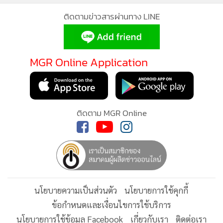
ติดตามข่าวสารผ่านทาง LINE
พงศ์อนันต์ สุขเกษม
MGR Online Application
MGR Online ใช้คุกกี้ (Cookies)
จากแนวคิดดังกล่าว จึงเป็นที่มาของ"ANANDA Doctor
MGR Online ใช้คุกกี้ เพื่อจัดการข้อมูลส่วนบุคคลเพื่อนำเสนอ
Program"แคมเปญที่พัฒนาขึ้นจากความเข้าใจในวิถีชีวิตและ
ประสบการณ์คอนเทนต์ที่ดีที่สุดให้กับผู้อ่านบนเว็บไซต์ และ
ติดตาม MGR Online
ความต้องการของแพทย์ เพื่อสร้างประสบการณ์การอยู่อาศัยที่
แอพพลิเคชั่น
เงื่อนไขการใช้งานเว็บไซต์
และ
นโยบายสิทธิ
ตอบโจทย์การใช้ชีวิตและการทำงานอย่างแท้จริงภายใต้ 3 เสา
ส่วนบุคคล
หลัก ได้แก่ ทำเล (Location)บริการ (Service)และการเงิน
รับทราบ
(Financial Solution)พร้อมออกแบบสิทธิประโยชน์เฉพาะ
สำหรับแพทย์ผ่าน 4 แพ็กเกจพิเศษ
ประกอบด้วย
นโยบายความเป็นส่วนตัว
นโยบายการใช้คุกกี้
1. Wellness Recovery Living
ห้องพักที่ออกแบบเพื่อส่งเสริม
ข้อกำหนดและเงื่อนไขการใช้บริการ
คุณภาพการนอนและการพักผ่อน ช่วยฟื้นฟูร่างกายหลังการ
นโยบายการใช้ข้อมูล Facebook
เกี่ยวกับเรา
ติดต่อเรา