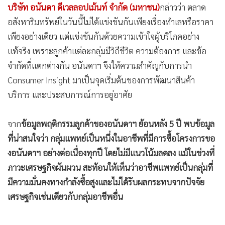
•
เกม
•
วิทยาศาสตร์
•
SMEs
“อนันดา” ปรับเกมการตลาด งัดกลยุทธ์ Insight-Driven
•
หุ้น
Marketing และ Segmentation Marketing เปิดตัว ANANDA
•
อินโดจีน
Doctor Program ภายใต้แนวคิด "ใกล้ รพ. = ได้เวลาคืน" เจาะ
•
กองทุนรวม
กลุ่มแพทย์ ชูโซลูชันที่อยู่อาศัย ที่ออกแบบจากความเข้าใจวิถี
•
Celeb Online
ชีวิตและข้อจำกัดของอาชีพ คัดเลือก 13 โครงการพร้อมอยู่ใกล้
•
Factcheck
โรงพยาบาล เปิดราคา 2.29–38 ล้านบาท ตอบโจทย์ความ
•
ญี่ปุ่น
ต้องการเฉพาะของลูกค้า
•
News1
นายพงศ์อนันต์ สุขเกษม ประธานเจ้าหน้าที่สายงานการตลาด
•
Gotomanager
บริษัท อนันดา ดีเวลลอปเม้นท์ จำกัด (มหาชน)
กล่าวว่า ตลาด
อสังหาริมทรัพย์ในวันนี้ไม่ได้แข่งขันกันเพียงเรื่องทำเลหรือราคา
เพียงอย่างเดียว แต่แข่งขันกันด้วยความเข้าใจผู้บริโภคอย่าง
แท้จริง เพราะลูกค้าแต่ละกลุ่มมีวิถีชีวิต ความต้องการ และข้อ