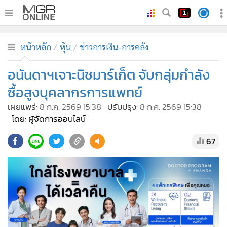
•
หน้าหลัก
หน้าหลัก
หุ้น
ข่าวการเงิน-การคลัง
•
ทันเหตุการณ์
•
อนันดาฯเจาะนิชมาร์เก็ต จับกลุ่มกำลัง
ภาคใต้
•
ภูมิภาค
ซื้อสูงบุคลากรการแพทย์
•
Online Section
เผยแพร่:
8 ก.ค. 2569 15:38
ปรับปรุง:
8 ก.ค. 2569 15:38
•
บันเทิง
โดย: ผู้จัดการออนไลน์
•
ผู้จัดการรายวัน
67
•
คอลัมนิสต์
•
ละคร
•
CbizReview
•
Cyber BIZ
•
ผู้จัดกวน