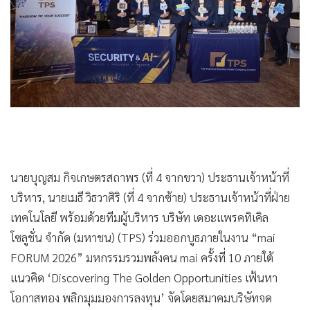
•
Good health & Well-being
•
Green Innovation & SD
•
Management & HR
•
MGR Live
•
Infographic
•
การเมือง
•
ท่องเที่ยว
•
กีฬา
•
ต่างประเทศ
นายบุญสม กิจเกษตรสถาพร (ที่ 4 จากขวา) ประธานเจ้าหน้าที่
•
Special Scoop
บริหาร, นายเมธี วิธวาศิริ (ที่ 4 จากซ้าย) ประธานเจ้าหน้าที่ฝ่าย
•
เศรษฐกิจ-ธุรกิจ
เทคโนโลยี พร้อมด้วยทีมผู้บริหาร บริษัท เดอะแพรคทิเคิล
•
จีน
โซลูชั่น จำกัด (มหาชน) (TPS) ร่วมออกบูธภายในงาน “mai
FORUM 2026” มหกรรมรวมพลังคน mai ครั้งที่ 10 ภายใต้
•
ชุมชน-คุณภาพชีวิต
แนวคิด ‘Discovering The Golden Opportunities เฟ้นหา
•
อาชญากรรม
โอกาสทอง พลิกมุมมองการลงทุน’ จัดโดยสมาคมบริษัทจด
•
Motoring