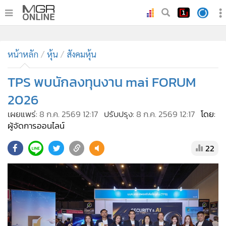
•
หน้าหลัก
•
หน้าหลัก
ทันเหตุการณ์
หุ้น
สังคมหุ้น
•
ภาคใต้
TPS พบนักลงทุนงาน mai FORUM
•
ภูมิภาค
2026
•
Online Section
เผยแพร่:
8 ก.ค. 2569 12:17
ปรับปรุง:
8 ก.ค. 2569 12:17
โดย:
•
บันเทิง
ผู้จัดการออนไลน์
•
ผู้จัดการรายวัน
22
•
คอลัมนิสต์
•
ละคร
•
CbizReview
•
Cyber BIZ
•
ผู้จัดกวน