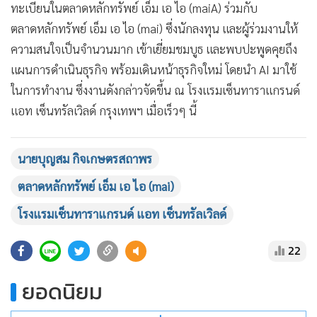
ทะเบียนในตลาดหลักทรัพย์ เอ็ม เอ ไอ (maiA) ร่วมกับ
•
เกม
ตลาดหลักทรัพย์ เอ็ม เอ ไอ (mai) ซึ่งนักลงทุน และผู้ร่วมงานให้
•
วิทยาศาสตร์
ความสนใจเป็นจำนวนมาก เข้าเยี่ยมชมบูธ และพบปะพูดคุยถึง
•
SMEs
แผนการดำเนินธุรกิจ พร้อมเดินหน้าธุรกิจใหม่ โดยนำ AI มาใช้
•
หุ้น
ในการทำงาน ซึ่งงานดังกล่าวจัดขึ้น ณ โรงแรมเซ็นทาราแกรนด์
•
อินโดจีน
แอท เซ็นทรัลเวิลด์ กรุงเทพฯ เมื่อเร็วๆ นี้
•
กองทุนรวม
•
Celeb Online
นายบุญสม กิจเกษตรสถาพร
•
Factcheck
ตลาดหลักทรัพย์ เอ็ม เอ ไอ (mai)
•
ญี่ปุ่น
•
News1
โรงแรมเซ็นทาราแกรนด์ แอท เซ็นทรัลเวิลด์
•
Gotomanager
22
ยอดนิยม