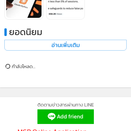
คือ คลอด โอปุส 4.8 (Claude Opus 4.8) แทน
ยอดนิยม
อย่างไรก็ตาม บริษัทยอมรับว่าการปล่อยแบบจำลองที่มีความ
สามารถระดับนี้ย่อมมาพร้อมกับความเสี่ยง หากปราศจากกรอบ
อ่านเพิ่มเติม
ป้องกันที่แน่นหนา ศักยภาพของ เฟเบิล 5 อาจถูกนำไปใช้ในทาง
ที่ผิดและก่อให้เกิดความเสียหายร้ายแรงได้
กำลังโหลด...
คำยืนยันดังกล่าวดูเหมือนจะไม่สามารถบรรเทาความกังวลของผู้
ใช้งานคริปโทเคอร์เรนซีได้มากนัก โดยเฉพาะเมื่อพิจารณาจาก
เทรนด์การนำปัญญาประดิษฐ์มาใช้เป็นเครื่องมือโจมตี
แพลตฟอร์มสินทรัพย์ดิจิทัลที่เพิ่มสูงขึ้น ข้อมูลเชิงสถิติระบุว่าใน
เดือนเมษายนที่ผ่านมา มูลค่าความเสียหายจากการเจาะระบบ
ขโมยคริปโทเคอร์เรนซี ทั้งสกุลเงินหลักอย่าง บิทคอยน์ และ
สินทรัพย์ดิจิทัลอื่นๆ พุ่งสูงถึง 629.7 ล้านดอลลาร์สหรัฐ ซึ่งนับ
MGR Online ใช้คุกกี้ (Cook
เป็นสถิติสูงสุดตั้งแต่เดือนกุมภาพันธ์ พ.ศ. 2568 โดยนักวิเคราะห์