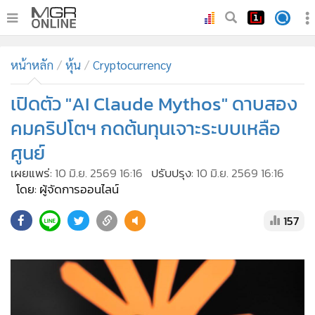
•
หน้าหลัก
หน้าหลัก
หุ้น
Cryptocurrency
•
ทันเหตุการณ์
•
เปิดตัว "AI Claude Mythos" ดาบสอง
ภาคใต้
•
ภูมิภาค
คมคริปโตฯ กดต้นทุนเจาะระบบเหลือ
•
Online Section
ศูนย์
•
บันเทิง
เผยแพร่:
10 มิ.ย. 2569 16:16
ปรับปรุง:
10 มิ.ย. 2569 16:16
•
ผู้จัดการรายวัน
โดย: ผู้จัดการออนไลน์
•
คอลัมนิสต์
157
•
ละคร
•
CbizReview
•
Cyber BIZ
•
ผู้จัดกวน