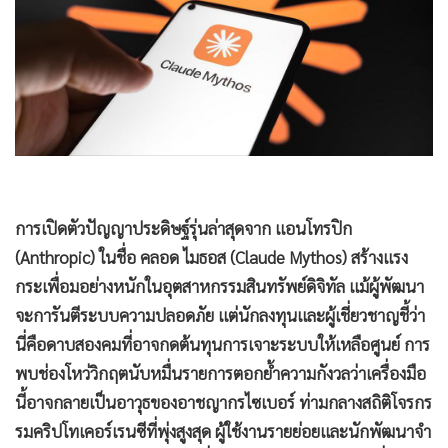
•
Good health & Well-being
•
Green Innovation & SD
•
Management & HR
•
MGR Live
•
Infographic
•
การเมือง
การเปิดตัวปัญญาประดิษฐ์รุ่นล่าสุดจาก แอนโทรปิก
•
ท่องเที่ยว
(Anthropic) ในชื่อ คลอด ไมธอส (Claude Mythos) สร้างแรง
•
กีฬา
กระเพื่อมอย่างหนักในอุตสาหกรรมสินทรัพย์ดิจิทัล แม้ผู้พัฒนา
•
ต่างประเทศ
จะการันตีระบบความปลอดภัย แต่นักลงทุนและผู้เชี่ยวชาญชี้ว่า
•
Special Scoop
นี่คือดาบสองคมที่อาจกดต้นทุนการเจาะระบบให้เหลือศูนย์ การ
•
เศรษฐกิจ-ธุรกิจ
พบช่องโหว่วิกฤตนับหมื่นรายการตอกย้ำความกังวลว่าเครื่องมือ
•
จีน
นี้อาจกลายเป็นอาวุธของอาชญากรไซเบอร์ ท่ามกลางสถิติโจรกร
•
ชุมชน-คุณภาพชีวิต
รมคริปโทเคอร์เรนซีที่พุ่งสูงสุด ผู้ใช้งานรายย่อยและนักพัฒนาจำ
•
อาชญากรรม
ต้องเร่งยกระดับการป้องกันเพื่อรับมือภัยคุกคามมิติใหม่ที่อาจ
•
Motoring
พลิกโฉมวงการ