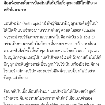
•
เกม
แอนโทรปิก (Anthropic) บริษัทผู้พัฒนาปัญญาประดิษฐ์ชั้นนำ
•
วิทยาศาสตร์
ได้เปิดตัวแบบจำลองภาษาขนาดใหญ่ คลอด ไมธอส (Claude
•
SMEs
Mythos) เวอร์ชันสาธารณะรุ่นแรกในชื่อ เฟเบิล 5 (Fable 5)
•
หุ้น
อย่างเป็นทางการเมื่อวันอังคารที่ผ่านมา ทว่าการก้าวกระโดด
•
อินโดจีน
ทางเทคโนโลยีครั้งนี้กลับจุดประกายความวิตกกังวลอย่างรุนแรง
•
กองทุนรวม
ในหมู่นักลงทุนและผู้ใช้งานคริปโทเคอร์เรนซี ถึงความเป็นไปได้ที่
•
Celeb Online
ปัญญาประดิษฐ์ทรงพลังนี้จะถูกนำไปใช้เป็นเครื่องมือโจมตีทาง
•
Factcheck
ไซเบอร์ แม้ทางบริษัทจะระบุว่าได้ติดตั้งระบบป้องกันไว้อย่าง
•
ญี่ปุ่น
รัดกุมแล้วก็ตาม
•
News1
•
Gotomanager
ย้อนกลับไปเมื่อเดือนที่ผ่านมา แอนโทรปิกได้เปิดเผยข้อมูลที่
สร้างความตื่นตระหนกในวงการเทคโนโลยี เมื่อแบบจำลอง
ไมธอส สามารถตรวจพบช่องโหว่ด้านความปลอดภัยระดับสูงและ
ระดับวิกฤตมากกว่าหนึ่งหมื่นรายการในซอฟต์แวร์ที่มีความ