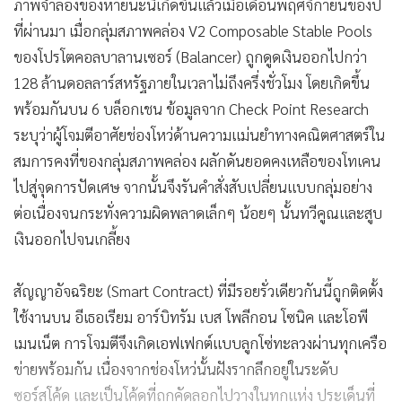
แม้ตัวเลขเหล่านี้จะเป็นสัญญาณบวกสำหรับอุตสาหกรรมคริปโต
แต่ความจริงที่ซ่อนอยู่คือความเสี่ยงไม่ได้หายไปไหน เพียงแค่มัน
ย้ายฐานที่มั่นไปยังจุดอื่น ปัจจุบัน โปรโตคอลรายใหญ่ระดับ
แพลตฟอร์มมักเลือกใช้ยุทธวิธีปรับใช้โค้ดชุดเดียวกันเป๊ะบน
หลายเครือข่าย ไม่ว่าจะเป็น อีเธอเรียม เบส อาร์บิทรัม โพลีกอน
โอพีเมนเน็ต และโซนิค ซึ่งกลยุทธ์ที่เน้นความรวดเร็วนี้
หมายความว่า หากมีช่องโหว่แม้เพียงจุดเดียวหลุดรอดไปได้ เงิน
ทุนบนทุกเครือข่ายที่รันโค้ดชุดนั้นจะถูกสูบออกไปพร้อมกันใน
เสี้ยววินาที และนี่คือรูปแบบของวิกฤตการณ์เชิงระบบที่จ่อคิว
ปะทุเป็นระลอกต่อไป
ภาพจำลองของหายนะนี้เกิดขึ้นแล้วเมื่อเดือนพฤศจิกายนของปี
ที่ผ่านมา เมื่อกลุ่มสภาพคล่อง V2 Composable Stable Pools
ของโปรโตคอลบาลานเซอร์ (Balancer) ถูกดูดเงินออกไปกว่า
128 ล้านดอลลาร์สหรัฐภายในเวลาไม่ถึงครึ่งชั่วโมง โดยเกิดขึ้น