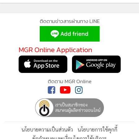
แนวโน้มที่น่าสนใจจากข้อมูลเชิงสถิติคือ รูปแบบการโจมตีพื้น
ติดตามข่าวสารผ่านทาง LINE
ฐานที่ทำซ้ำได้ง่ายซึ่งเคยสร้างบาดแผลฉกรรจ์ในยุคแรกเริ่มของค
ริปโต ได้ถูกกำจัดออกไปจากระบบแทบจะสมบูรณ์แล้ว ส่งผลให้
ตัวเลขความเสียหายรวมลดลง 80 เปอร์เซ็นต์ในช่วง 2 ปี แม้ว่า
MGR Online Application
มูลค่ารวมที่ถูกล็อกไว้ในระบบ (TVL) ของ DeFi จะยังคงพุ่งสูงขึ้น
MGR Online ใช้คุกกี้ (Cookies)
ก็ตาม มูลค่าความเสียหายเฉลี่ยต่อเหตุการณ์ดิ่งลงจาก 6 ล้าน
MGR Online ใช้คุกกี้ เพื่อจัดการข้อมูลส่วนบุคคลเพื่อนำเสนอ
ดอลลาร์สหรัฐในปีพ.ศ. 2565 เหลือเพียง 1.5 ล้านดอลลาร์สหรัฐ
ประสบการณ์คอนเทนต์ที่ดีที่สุดให้กับผู้อ่านบนเว็บไซต์ และ
ติดตาม MGR Online
ในปีพ.ศ. 2568 หรือคิดเป็นการลดลงถึง 75 เปอร์เซ็นต์
แอพพลิเคชั่น
เงื่อนไขการใช้งานเว็บไซต์
และ
นโยบายสิทธิ
ส่วนบุคคล
ทว่าในอีกมุมหนึ่ง จำนวนครั้งของการโจมตีที่เกิดขึ้นจริงกลับเพิ่ม
ขึ้นเป็น 83 ครั้งในปีพ.ศ. 2568 ภาพรวมที่เกิดขึ้นคือมีการแฮ
รับทราบ
กบ่อยครั้งขึ้น แต่เม็ดเงินที่สูญเสียในแต่ละครั้งกลับลดลงอย่าง
มาก ซึ่งเป็นทิศทางที่สอดคล้องกับวิวัฒนาการของอุตสาหกรรมที่
นโยบายความเป็นส่วนตัว
นโยบายการใช้คุกกี้
ระบบรักษาความปลอดภัยเริ่มเข้าสู่ภาวะเติบโตและรัดกุมขึ้น
ข้อกำหนดและเงื่อนไขการใช้บริการ