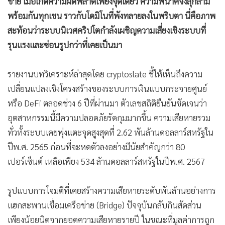
ข่าย เมื่อเกิดความผิดพลาดเพียงจุดเดียว ความพินาศจึงลุกลาม
•
เกม
พร้อมกันทุกเชน ราวกับโดมิโนที่พังทลายลงในพริบตา นี่คือภาพ
•
วิทยาศาสตร์
สะท้อนว่าระบบนิเวศคริปโตกำลังเผชิญความเสี่ยงเชิงระบบที่
•
SMEs
รุนแรงและซ่อนรูปกว่าที่เคยเป็นมา
•
หุ้น
•
อินโดจีน
รายงานบทวิเคราะห์ล่าสุดโดย cryptoslate ชี้ให้เห็นถึงความ
•
กองทุนรวม
เปลี่ยนแปลงเชิงโครงสร้างของระบบการเงินแบบกระจายศูนย์
•
Celeb Online
หรือ DeFi ตลอดช่วง 6 ปีที่ผ่านมา ตัวเลขสถิติยืนยันชัดเจนว่า
อุตสาหกรรมนี้มีความปลอดภัยรัดกุมมากขึ้น ความเสียหายรวม
•
Factcheck
ทั่วทั้งระบบเคยพุ่งแตะจุดสูงสุดที่ 2.62 พันล้านดอลลาร์สหรัฐใน
•
ญี่ปุ่น
ปีพ.ศ. 2565 ก่อนที่จะหดตัวลงอย่างมีนัยสำคัญกว่า 80
•
News1
เปอร์เซ็นต์ เหลือเพียง 534 ล้านดอลลาร์สหรัฐในปีพ.ศ. 2567
•
Gotomanager
รูปแบบการโจมตีที่เคยสร้างความเสียหายระดับพันล้านอย่างการ
แฮกสะพานเชื่อมเครือข่าย (Bridge) ปัจจุบันกลับกินสัดส่วน
เพียงน้อยนิดจากยอดความเสียหายรายปี ในขณะที่มูลค่าการถูก