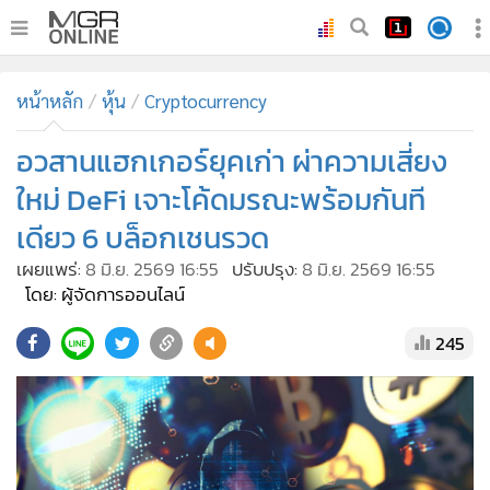
•
หน้าหลัก
หน้าหลัก
หุ้น
Cryptocurrency
•
ทันเหตุการณ์
•
อวสานแฮกเกอร์ยุคเก่า ผ่าความเสี่ยง
ภาคใต้
•
ภูมิภาค
ใหม่ DeFi เจาะโค้ดมรณะพร้อมกันที
•
Online Section
เดียว 6 บล็อกเชนรวด
•
บันเทิง
เผยแพร่:
8 มิ.ย. 2569 16:55
ปรับปรุง:
8 มิ.ย. 2569 16:55
•
ผู้จัดการรายวัน
โดย: ผู้จัดการออนไลน์
•
คอลัมนิสต์
245
•
ละคร
•
CbizReview
•
Cyber BIZ
•
ผู้จัดกวน