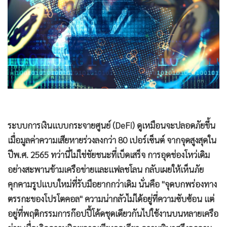
•
Good health & Well-being
•
Green Innovation & SD
•
Management & HR
•
MGR Live
•
Infographic
•
การเมือง
•
ท่องเที่ยว
•
กีฬา
ระบบการเงินแบบกระจายศูนย์ (DeFi) ดูเหมือนจะปลอดภัยขึ้น
•
ต่างประเทศ
เมื่อมูลค่าความเสียหายร่วงลงกว่า 80 เปอร์เซ็นต์ จากจุดสูงสุดใน
•
Special Scoop
ปีพ.ศ. 2565 ทว่านี่ไม่ใช่ชัยชนะที่เบ็ดเสร็จ การอุดช่องโหว่เดิม
•
เศรษฐกิจ-ธุรกิจ
อย่างสะพานข้ามเครือข่ายและแฟลชโลน กลับเผยให้เห็นภัย
•
จีน
คุกคามรูปแบบใหม่ที่รับมือยากกว่าเดิม นั่นคือ "จุดบกพร่องทาง
•
ชุมชน-คุณภาพชีวิต
ตรรกะของโปรโตคอล" ความน่ากลัวไม่ได้อยู่ที่ความซับซ้อน แต่
•
อาชญากรรม
อยู่ที่พฤติกรรมการก๊อปปี้โค้ดชุดเดียวกันไปใช้งานบนหลายเครือ
•
Motoring