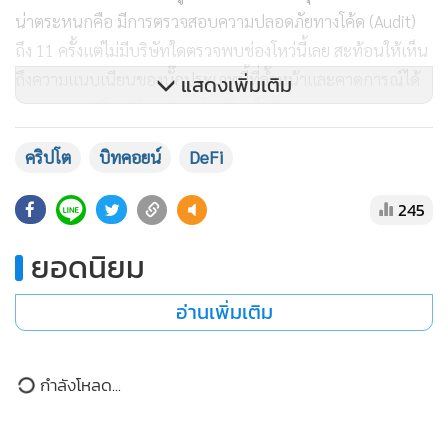
พร้อมกันบน 6 บล็อกเชน ข้อมูลจาก Check Point Research
ระบุว่าผู้โจมตีอาศัยช่องโหว่ด้านความแม่นยำทางคณิตศาสตร์ใน
สมการคงที่ของกลุ่มสภาพคล่อง ผลักดันยอดคงเหลือของโทเคน
แสดงเพิ่มเติม
ไปสู่จุดการปัดเศษ จากนั้นจึงรันคำสั่งสับเปลี่ยนแบบกลุ่มอย่าง
ต่อเนื่องจนกระทั่งความผิดพลาดเล็กๆ น้อยๆ นั้นทวีคูณและสูบ
คริปโต
บิทคอยน์
DeFi
เงินออกไปจนเกลี้ยง
245
สัญญาอัจฉริยะ (Smart Contract) ที่มีรอยรั่วเดียวกันนี้ถูกติดตั้ง
ใช้งานบน อีเธอเรียม อาร์บิทรัม เบส โพลีกอน โซนิค และโอพี
ยอดนิยม
เมนเน็ต การโจมตีจึงเกิดเอฟเฟกต์แบบลูกโซ่ทะลวงผ่านทุกเครือ
ข่ายพร้อมกัน เนื่องจากช่องโหว่นั้นฝังรากลึกอยู่ในระดับ
อ่านเพิ่มเติม
ซอร์สโค้ด และเป็นโค้ดที่ถูกคัดลอกไปวางในทุกแห่ง ประเด็นที่
น่าตระหนกคือ มีการตรวจสอบความปลอดภัยทางโค้ด (Audit)
กำลังโหลด...
ถึง 11 ครั้งแต่ไม่มีบริษัทใดตรวจพบช่องโหว่นี้เลย สะท้อนให้เห็น
ถึงความแนบเนียนของบั๊กประเภทนี้ที่ล้ำหน้าและคาดการณ์ได้
ยากกว่ากลวิธีโจมตีในอดีตอย่างเทียบไม่ติด