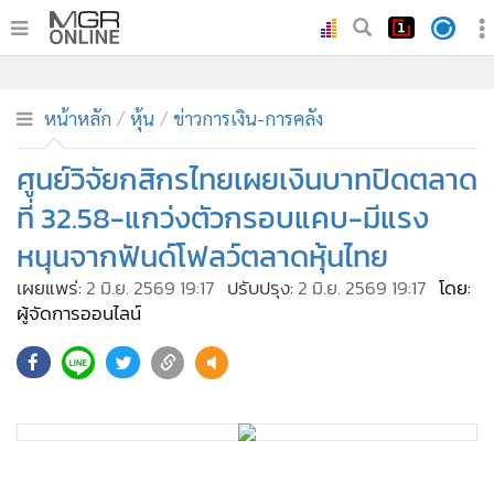
•
หน้าหลัก
•
ทันเหตุการณ์
หน้าหลัก
หุ้น
ข่าวการเงิน-การคลัง
•
ภาคใต้
ศูนย์วิจัยกสิกรไทยเผยเงินบาทปิดตลาด
•
ภูมิภาค
ที่ 32.58-แกว่งตัวกรอบแคบ-มีแรง
•
Online Section
หนุนจากฟันด์โฟลว์ตลาดหุ้นไทย
•
บันเทิง
เผยแพร่:
2 มิ.ย. 2569 19:17
ปรับปรุง:
2 มิ.ย. 2569 19:17
โดย:
•
ผู้จัดการรายวัน
ผู้จัดการออนไลน์
•
คอลัมนิสต์
•
ละคร
•
CbizReview
•
Cyber BIZ
•
ผู้จัดกวน