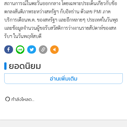
สถานการณ์ในตะวันออกกลาง โดยเฉพาะประเด็นเกี่ยวกับข้อ
•
เกม
ตกลงสันติภาพระหว่างสหรัฐฯ กับอิหร่าน ตัวเลข PMI ภาค
•
วิทยาศาสตร์
บริการเดือนพ.ค. ของสหรัฐฯ และอีกหลายๆ ประเทศในวันพุธ
•
SMEs
และข้อมูลจำนวนผู้ขอรับสวัสดิการว่างงานรายสัปดาห์ของสห
•
หุ้น
รับฯ ในวันพฤหัสบดี
•
อินโดจีน
•
กองทุนรวม
•
Celeb Online
ยอดนิยม
•
Factcheck
•
ญี่ปุ่น
อ่านเพิ่มเติม
•
News1
•
Gotomanager
กำลังโหลด...