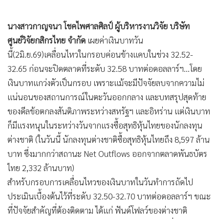
•
Good health & Well-being
•
Green Innovation & SD
นางสาวกาญจนา โชคไพศาลศิลป์ ผู้บริหารงานวิจัย บริษัท
•
Management & HR
ศูนย์วิจัยกสิกรไทย จำกัด
เผยค่าเงินบาทวัน
•
MGR Live
นี้(2มิ.ย.69)เคลื่อนไหวในกรอบค่อนข้างแคบในช่วง 32.52-
•
Infographic
32.65 ก่อนจะปิดตลาดที่ระดับ 32.58 บาทต่อดอลลาร์ฯ...โดย
•
การเมือง
เงินบาทแกว่งตัวเป็นกรอบ เพราะแม้จะมีปัจจัยลบจากความไม่
•
ท่องเที่ยว
แน่นอนของสถานการณ์ในตะวันออกกลาง และบทสรุปสุดท้าย
•
กีฬา
ของดีลข้อตกลงสันติภาพระหว่างสหรัฐฯ และอิหร่าน แต่เงินบาท
•
ต่างประเทศ
ก็มีแรงหนุนในระหว่างวันจากแรงซื้อสุทธิหุ้นไทยของนักลงทุน
•
Special Scoop
ต่างชาติ (ในวันนี้ นักลงทุนต่างชาติซื้อสุทธิหุ้นไทยถึง 8,597 ล้าน
•
เศรษฐกิจ-ธุรกิจ
บาท ซึ่งมากกว่าสถานะ Net Outflows ออกจากตลาดพันธบัตร
•
จีน
ไทย 2,332 ล้านบาท)
•
สำหรับกรอบการเคลื่อนไหวของเงินบาทในวันทำการถัดไป
ชุมชน-คุณภาพชีวิต
ประเมินเบื้องต้นไว้ที่ระดับ 32.50-32.70 บาทต่อดอลลาร์ฯ ขณะ
•
อาชญากรรม
ที่ปัจจัยสำคัญที่ต้องติดตาม ได้แก่ ฟันด์โฟลว์ของต่างชาติ
•
Motoring