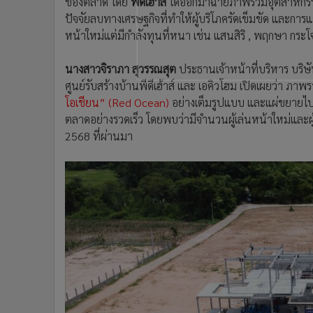
ของตลาด โดย
พีดีเฮ้าส์
ได้ออกมาฉายภาพรวมอุตสาหกรรมรั
ปัจจัยลบทางเศรษฐกิจที่ทำให้ผู้บริโภครัดเข็มขัด และการแข
หน้าใหม่แต่มีกำลังทุนที่หนา เช่น แสนสิริ , พฤกษา 
นางสาวจิราภา สุวรรณสุต
ประธานเจ้าหน้าที่บริหาร บริษั
ศูนย์รับสร้างบ้านพีดีเฮ้าส์ และ เอคิวโฮม เปิดเผยว่า ภาพ
โอเชียน” (Red Ocean)
อย่างเต็มรูปแบบ และแผ่ขยายไปท
ตลาดอย่างรวดเร็ว โดยพบว่ามีจำนวนผู้เล่นหน้าใหม่และผู้เล
2568 ที่ผ่านมา