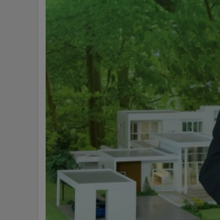
•
Management & HR
•
MGR Live
•
Infographic
•
การเมือง
•
ท่องเที่ยว
•
กีฬา
•
ต่างประเทศ
•
Special Scoop
•
เศรษฐกิจ-ธุรกิจ
•
จีน
•
ชุมชน-คุณภาพชีวิต
•
อาชญากรรม
•
Motoring
•
เกม
•
วิทยาศาสตร์
•
SMEs
•
หุ้น