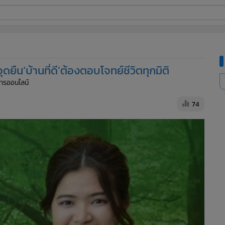
ี่ใช้
ุดยืน‘บ้านที่ดี’ต้องตอบโจทย์ชีวิตทุกมิติ
ine
ดการออนไลน์
้นสูง
74