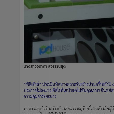
•
อินโดจีน
•
กองทุนรวม
•
Celeb Online
•
Factcheck
•
ญี่ปุ่น
•
News1
•
Gotomanager
นางสาวจิราภา สุวรรณสุต
“พีดีเฮ้าส์” ประเมินทิศทางตลาดรับสร้างบ้านครึ่งหลังปี
ประกาศไม่ลงแข่ง ตัดใจหั่นเป้าแต่ไม่หั่นคุณภาพ ยืนหย
ความคุ้มค่าระยะยาว
ภาพรวมธุรกิจรับสร้างบ้านส่อแววระอุรับครึ่งปีหลัง เมื