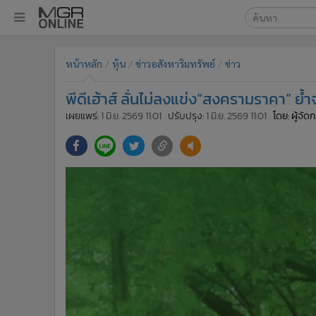
เลือกเครื่องมือท
•
หน้าหลัก
หน้าหลัก
หุ้น
ข่าวอสังหาริมทรัพย์
ข่าว
ค้นหา
•
ทันเหตุการณ์
Google
•
ภาคใต้
พีดีเฮ้าส์ ลั่นไม่ลงแข่ง“สงครามราคา” ย้ำจ
•
ภูมิภาค
MGR Onl
เผยแพร่:
1 มิ.ย. 2569 11:01
ปรับปรุง:
1 มิ.ย. 2569 11:01
โดย: ผู้จั
•
Online Section
ค้นหาขั
•
บันเทิง
•
ผู้จัดการรายวัน
•
คอลัมนิสต์
•
ละคร
•
CbizReview
•
Cyber BIZ
•
ผู้จัดกวน
•
Good health & Well-being
•
Green Innovation & SD